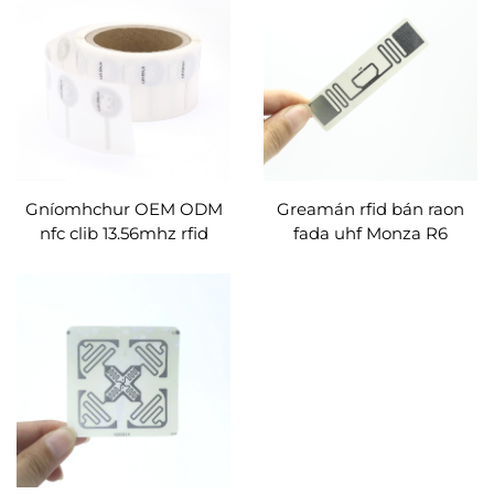
Gníomhchur OEM ODM
Greamán rfid bán raon
nfc clib 13.56mhz rfid
fada uhf Monza R6
gléas ntag213 tt cosc
saincheaptha lipéad
fhradach nfc leabharlann
sliseanna cliste
síntiú