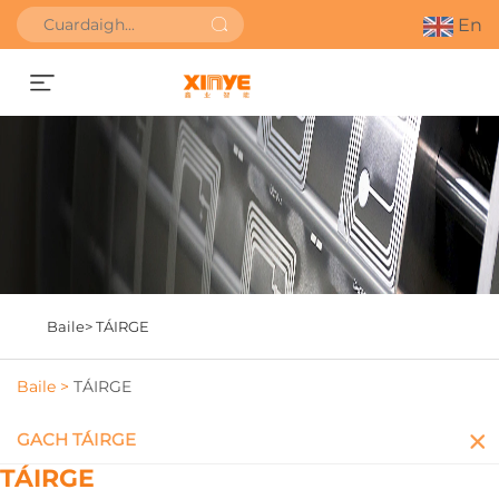
En
Faigh Uathbhreithniú
Baile>
TÁIRGE
Baile >
TÁIRGE
GACH TÁIRGE
TÁIRGE