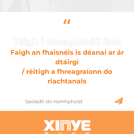
“
Faigh an fhaisnéis is déanaí ar ár
dtáirgí
/ réitigh a fhreagraíonn do
riachtanais