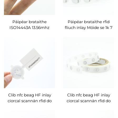
Páipéar brataithe
Páipéar brataithe rfid
ISO14443A 13.56mhz
fliuch inlay Móide se 1k 7
móide monarcha
beart rfid lipéad dia
saincheaptha greamán
25mm
rfid 1k
Clib nfc beag HF inlay
Clib nfc beag HF inlay
ciorcal scannán rfid do
ciorcal scannán rfid do
phróiseas éadrom
phróiseas éadrom