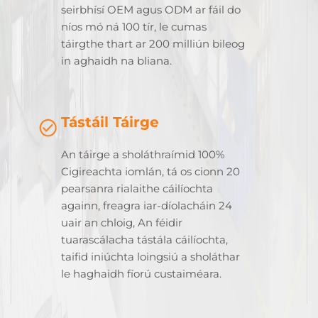
seirbhísí OEM agus ODM ar fáil do
níos mó ná 100 tír, le cumas
táirgthe thart ar 200 milliún bileog
in aghaidh na bliana.
Tástáil Táirge
An táirge a sholáthraímid 100%
Cigireachta iomlán, tá os cionn 20
pearsanra rialaithe cáilíochta
againn, freagra iar-díolacháin 24
uair an chloig, An féidir
tuarascálacha tástála cáilíochta,
taifid iniúchta loingsiú a sholáthar
le haghaidh fíorú custaiméara.