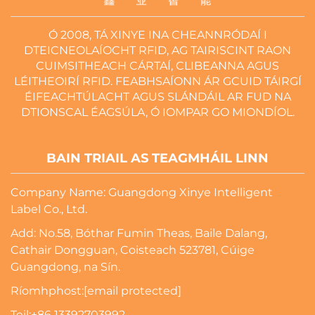
Ó 2008, TÁ XINYE INA CHEANNRÓDAÍ I
DTEICNEOLAÍOCHT RFID, AG TAIRISCINT RAON
CUIMSITHEACH CÁRTAÍ, CLIBEANNA AGUS
LÉITHEOIRÍ RFID. FEABHSAÍONN ÁR GCUID TÁIRGÍ
ÉIFEACHTÚLACHT AGUS SLÁNDÁIL AR FUD NA
DTIONSCAL ÉAGSÚLA, Ó IOMPAR GO MIONDÍOL.
BAIN TRIAIL AS TEAGMHÁIL LINN
Company Name: Guangdong Xinye Intelligent
Label Co., Ltd.
Add: No.58, Bóthar Fumin Theas, Baile Dalang,
Cathair Dongguan, Coisteach 523781, Cúige
Guangdong, na Sín.
Ríomhphost:
[email protected]
Teil:
+86 13392703992