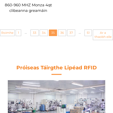
860-960 MHZ Monza 4qt
clibeanna greamáin
lipéad UHF táirgí rfid
lipéad saincheaptha
...
...
Roimhe
1
33
34
35
36
37
51
Ar a
thaobh eile
Próiseas Táirgthe Lipéad RFID