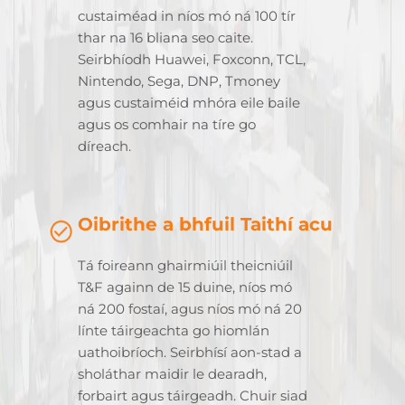
custaiméad in níos mó ná 100 tír
thar na 16 bliana seo caite.
Seirbhíodh Huawei, Foxconn, TCL,
Nintendo, Sega, DNP, Tmoney
agus custaiméid mhóra eile baile
agus os comhair na tíre go
díreach.
Oibrithe a bhfuil Taithí acu
Tá foireann ghairmiúil theicniúil
T&F againn de 15 duine, níos mó
ná 200 fostaí, agus níos mó ná 20
línte táirgeachta go hiomlán
uathoibríoch. Seirbhísí aon-stad a
sholáthar maidir le dearadh,
forbairt agus táirgeadh. Chuir siad