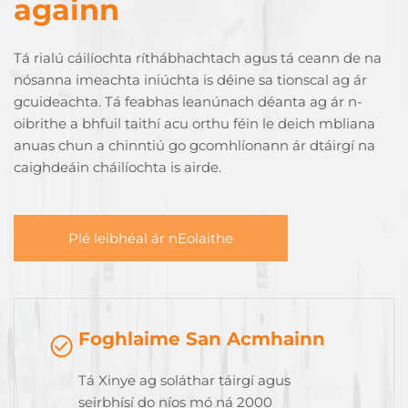
againn
Tá rialú cáilíochta ríthábhachtach agus tá ceann de na
nósanna imeachta iniúchta is déine sa tionscal ag ár
gcuideachta. Tá feabhas leanúnach déanta ag ár n-
oibrithe a bhfuil taithí acu orthu féin le deich mbliana
anuas chun a chinntiú go gcomhlíonann ár dtáirgí na
caighdeáin cháilíochta is airde.
Plé leibhéal ár nEolaithe
Foghlaime San Acmhainn
Tá Xinye ag soláthar táirgí agus
seirbhísí do níos mó ná 2000