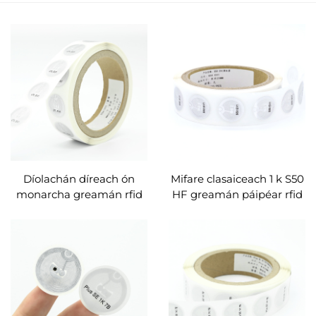
Díolachán díreach ón
Mifare clasaiceach 1 k S50
monarcha greamán rfid
HF greamán páipéar rfid
ghreamaitheach MIFARE
bán 25mm
Ultralight EV1 pvc