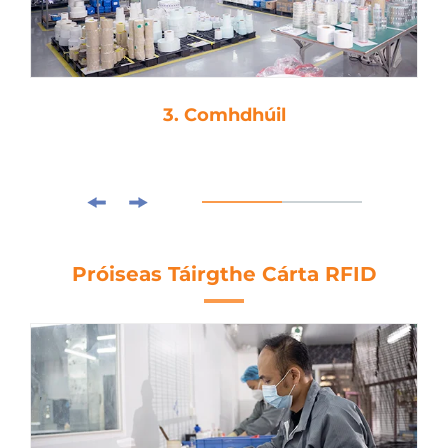
4. Die-ghearradh
Próiseas Táirgthe Cárta RFID