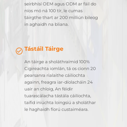
seirbhísí OEM agus ODM ar fáil do
níos mó ná 100 tír, le cumas
táirgthe thart ar 200 milliún bileog
in aghaidh na bliana.
Tástáil Táirge
An táirge a sholáthraímid 100%
Cigireachta iomlán, tá os cionn 20
pearsanra rialaithe cáilíochta
againn, freagra iar-díolacháin 24
uair an chloig, An féidir
tuarascálacha tástála cáilíochta,
taifid iniúchta loingsiú a sholáthar
le haghaidh fíorú custaiméara.