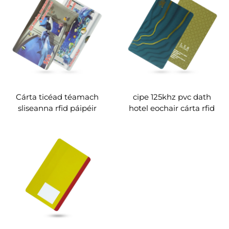
Cárta ticéad téamach
cipe 125khz pvc dath
sliseanna rfid páipéir
hotel eochair cárta rfid
brataithe le haghaidh
aquarium