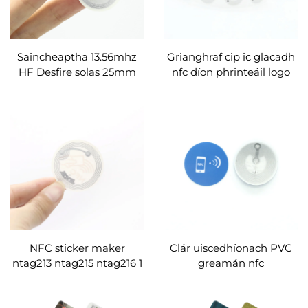
Saincheaptha 13.56mhz
Grianghraf cip ic glacadh
HF Desfire solas 25mm
nfc díon phrinteáil logo
bhabhta greamáin rfid
rfid label sampla
lipéid soláthraí mórdhíola
saincheaptha
NFC sticker maker
Clár uiscedhíonach PVC
ntag213 ntag215 ntag216 1
greamán nfc
in ionad nfc label roll
greamachán sliseanna
saincheaptha
cliste mórchóir lipéad