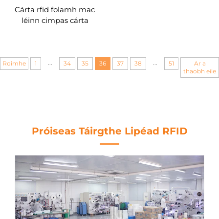
Cárta rfid folamh mac
léinn cimpas cárta
neamhspleách id cárta
Roghnú 125khz
...
...
Roimhe
1
34
35
36
37
38
51
Ar a
thaobh eile
Próiseas Táirgthe Lipéad RFID