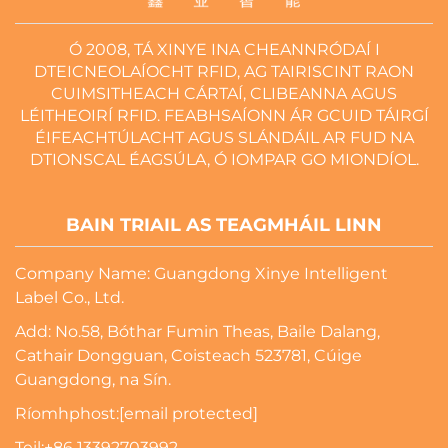
Ó 2008, TÁ XINYE INA CHEANNRÓDAÍ I
DTEICNEOLAÍOCHT RFID, AG TAIRISCINT RAON
CUIMSITHEACH CÁRTAÍ, CLIBEANNA AGUS
LÉITHEOIRÍ RFID. FEABHSAÍONN ÁR GCUID TÁIRGÍ
ÉIFEACHTÚLACHT AGUS SLÁNDÁIL AR FUD NA
DTIONSCAL ÉAGSÚLA, Ó IOMPAR GO MIONDÍOL.
BAIN TRIAIL AS TEAGMHÁIL LINN
Company Name: Guangdong Xinye Intelligent
Label Co., Ltd.
Add: No.58, Bóthar Fumin Theas, Baile Dalang,
Cathair Dongguan, Coisteach 523781, Cúige
Guangdong, na Sín.
Ríomhphost:
[email protected]
Teil:
+86 13392703992