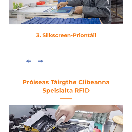
3. Silkscreen-Priontáil
Próiseas Táirgthe Clibeanna
Speisialta RFID