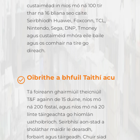
custaiméad in níos mó ná 100 tír
thar na 16 bliana seo caite.
Seirbhíodh Huawei, Foxconn, TCL,
Nintendo, Sega, DNP, Tmoney
agus custaiméid mhóra eile baile
agus os comhair na tíre go
díreach.
Oibrithe a bhfuil Taithí acu
Tá foireann ghairmiúil theicniúil
T&F againn de 15 duine, níos mó
ná 200 fostaí, agus níos mó ná 20
línte táirgeachta go hiomlán
uathoibríoch. Seirbhísí aon-stad a
sholáthar maidir le dearadh,
forbairt agus táirgeadh. Chuir siad