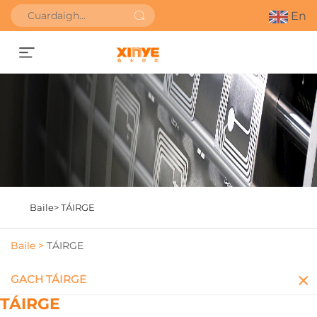
En
Faigh Uathbhreithniú
Baile>
TÁIRGE
Baile >
TÁIRGE
GACH TÁIRGE
TÁIRGE