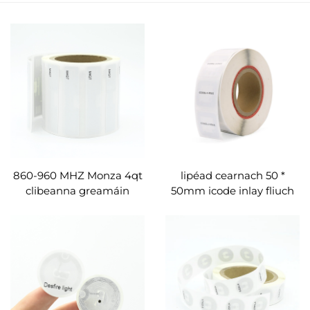
860-960 MHZ Monza 4qt
lipéad cearnach 50 *
clibeanna greamáin
50mm icode inlay fliuch
lipéad UHF táirgí rfid
RFID sli x lipéad HF
lipéad saincheaptha
greamán leabharlainne
rfid le haghaidh leabhar