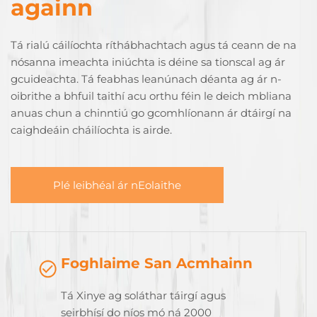
againn
Tá rialú cáilíochta ríthábhachtach agus tá ceann de na
nósanna imeachta iniúchta is déine sa tionscal ag ár
gcuideachta. Tá feabhas leanúnach déanta ag ár n-
oibrithe a bhfuil taithí acu orthu féin le deich mbliana
anuas chun a chinntiú go gcomhlíonann ár dtáirgí na
caighdeáin cháilíochta is airde.
Plé leibhéal ár nEolaithe
Foghlaime San Acmhainn
Tá Xinye ag soláthar táirgí agus
seirbhísí do níos mó ná 2000