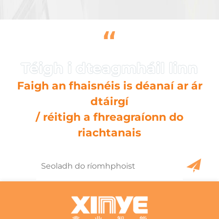
“
Faigh an fhaisnéis is déanaí ar ár
dtáirgí
/ réitigh a fhreagraíonn do
riachtanais