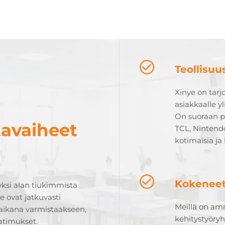
Teollisu
Xinye on tarj
asiakkaalle y
On suoraan pa
tavaiheet
TCL, Nintend
kotimaisia ja 
Kokeneet
ksi alan tiukimmista
 ovat jatkuvasti
Meillä on am
aikana varmistaakseen,
kehitystyöryh
atimukset.