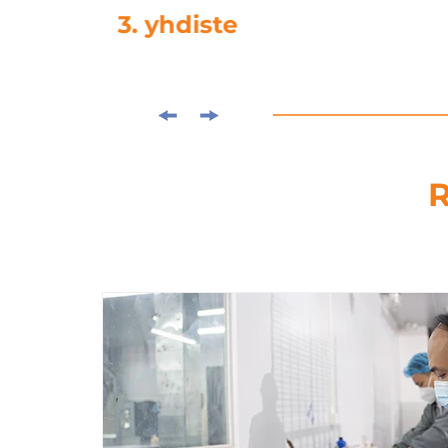
4. kuormituslei
R