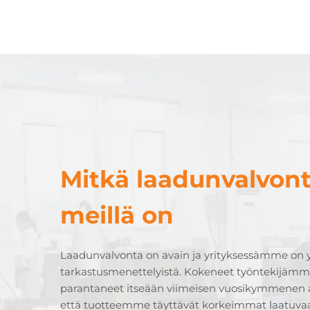
Mitkä laadunvalvon
meillä on
Laadunvalvonta on avain ja yrityksessämme on y
tarkastusmenettelyistä. Kokeneet työntekijämme
parantaneet itseään viimeisen vuosikymmenen 
että tuotteemme täyttävät korkeimmat laatuva