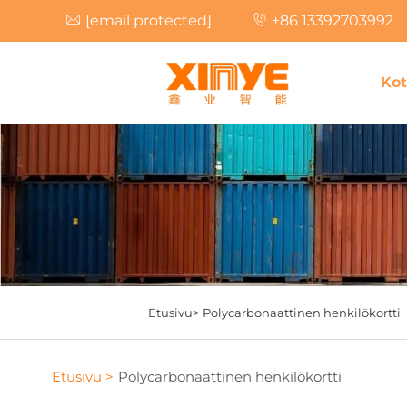
[email protected]
+86 13392703992
Kot
Etusivu>
Polycarbonaattinen henkilökortti
Etusivu >
Polycarbonaattinen henkilökortti