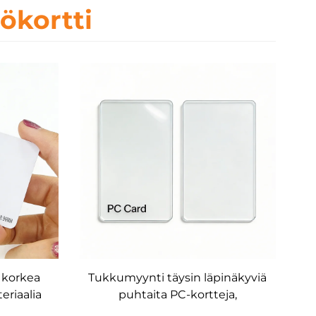
ökortti
 korkea
Tukkumyynti täysin läpinäkyviä
eriaalia
puhtaita PC-kortteja,
uskortit,
mukautettu (ilman IC-sirua)