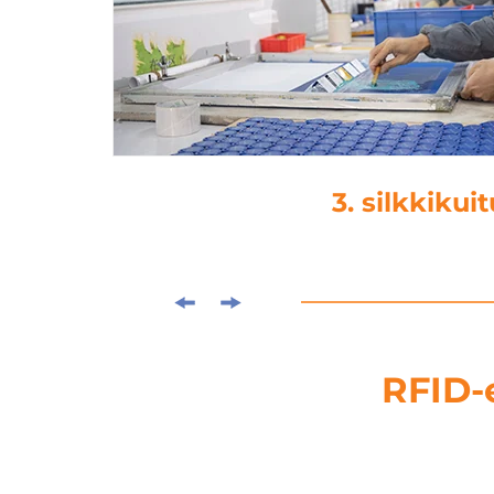
4. laminoint
RFID-