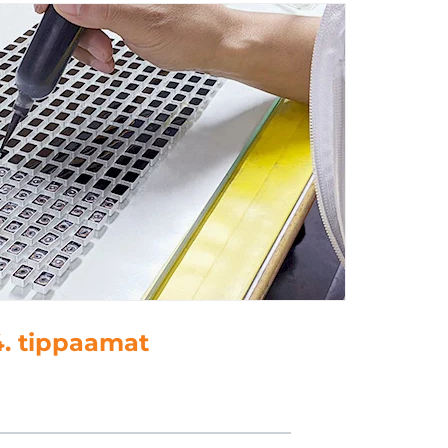
. kielenkäyttö