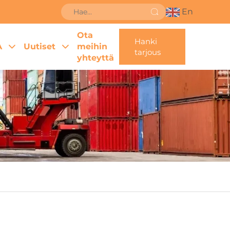
En
Ota
Hanki
A
Uutiset
meihin
tarjous
yhteyttä