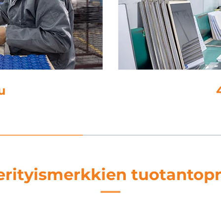
i
erityismerkkien tuotantopr