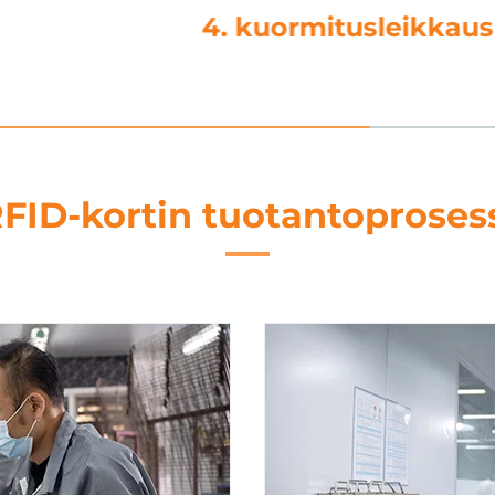
kkaus
5. t
FID-kortin tuotantoproses