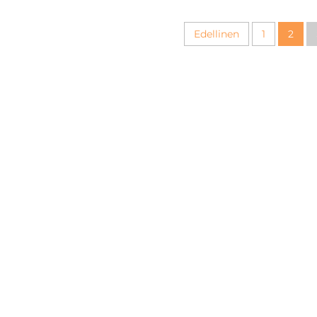
nistuskortit, mukautettu
mukautettu
Edellinen
1
2