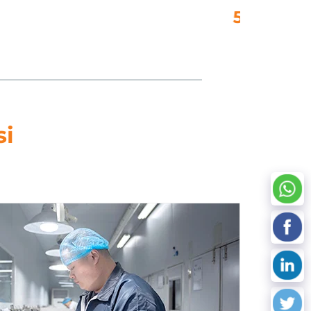
ietojenkäsittely
si