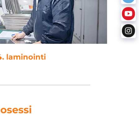
5. lävistys
osessi