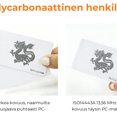
lycarbonaattinen henkil
rkea kovuus, naarmuilta
ISO14443A 13,56 MHz
uojaava puhtaasti PC-
kovuus täysin PC-mat
materiaali F08 RFID
FM11RF08 RFID tunnist