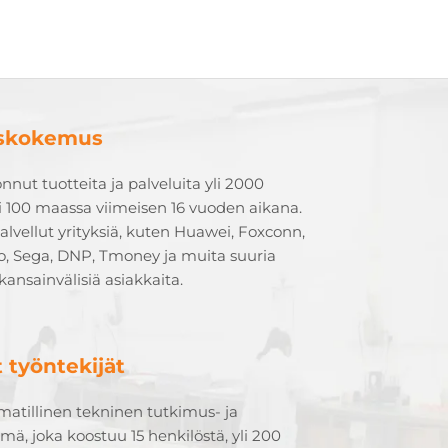
uskokemus
onnut tuotteita ja palveluita yli 2000
li 100 maassa viimeisen 16 vuoden aikana.
lvellut yrityksiä, kuten Huawei, Foxconn,
o, Sega, DNP, Tmoney ja muita suuria
kansainvälisiä asiakkaita.
 työntekijät
matillinen tekninen tutkimus- ja
mä, joka koostuu 15 henkilöstä, yli 200