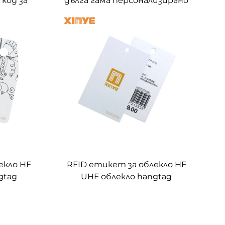
код за
дълга гама персонализирано
Облекло
лого UHF етикети за
т за
закачване RFID етикет за
и за
дрехи за дрехи
ехи
екло HF
RFID етикет за облекло HF
gtag
UHF облекло hangtag
тиени
етикет rfid хартиени
ение на
етикети за управление на
облекло