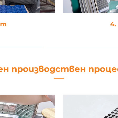
не
5
ен производствен проц