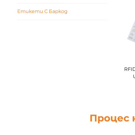
Етикети С Баркод
RFI
е
ети
Процес 