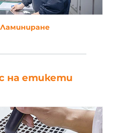
. Щанцоване
ес на етикети