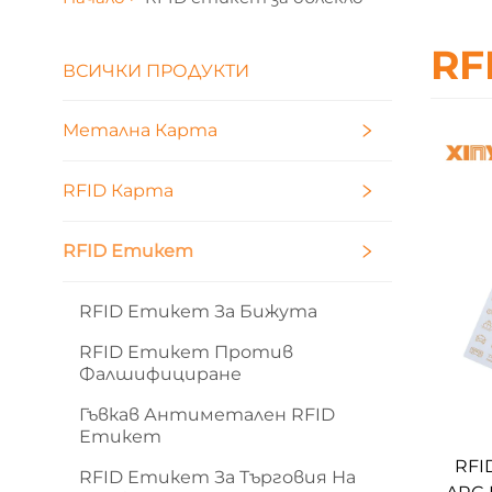
RF
ВСИЧКИ ПРОДУКТИ
Метална Карта
RFID Карта
RFID Етикет
RFID Етикет За Бижута
RFID Етикет Против
Фалшифициране
Гъвкав Антиметален RFID
Етикет
RFI
RFID Етикет За Търговия На