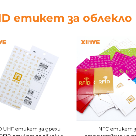
ID етикет за облекло
D UHF етикет за дрехи
NFC етикет 