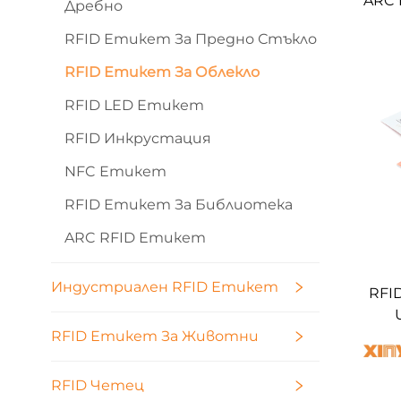
ARC 
Дребно
инт
RFID Етикет За Предно Стъкло
обле
RFID Етикет За Облекло
RFID LED Етикет
RFID Инкрустация
NFC Етикет
RFID Етикет За Библиотека
ARC RFID Етикет
Индустриален RFID Етикет
RFI
е
RFID Етикет За Животни
ети
RFID Четец