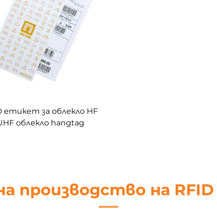
D етикет за облекло HF
UHF облекло hangtag
тикет rfid хартиени
кети за управление на
облекло
на производство на RFI