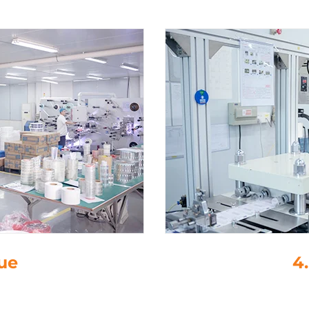
не
5. Об