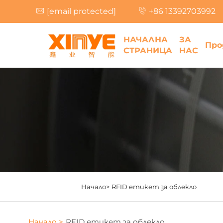
[email protected]
+86 13392703992
НАЧАЛНА
ЗА
Про
СТРАНИЦА
НАС
Начало>
RFID етикет за облекло
Начало >
RFID етикет за облекло