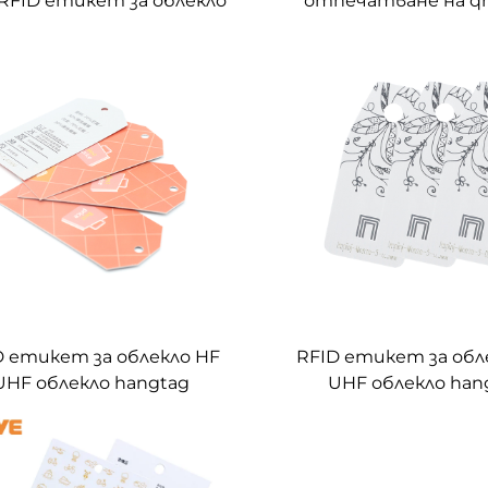
RFID етикет за облекло
отпечатване на qr 
елигентен етикет за
дрехи RFID етикет 
кло qr код кръгъл отвор
UHF RFID Етике
по поръчка
закачане на дрех
инвентар на др
D етикет за облекло HF
RFID етикет за обл
UHF облекло hangtag
UHF облекло han
тикет rfid хартиени
етикет rfid хар
кети за управление на
етикети за управл
облекло
облекло