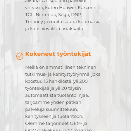
aikana. On suoraan palvellut
yrityksiä, kuten Huawei, Foxconn,
TCL, Nintendo, Sega, DNP,
Tmoney ja muita suuria kotimaisia
ja kansainvälisiä asiakkaita.
Kokeneet työntekijät
Meillä on ammatillinen tekninen
tutkimus- ja kehitystyöryhmä, joka
koostuu 15 henkilöstä, yli 200
työntekijää ja yli 20 täysin
automaattista tuotantolinjaa.
tarjoamme yhden pätkän
palveluja suunnitteluun,
kehitykseen ja tuotantoon.
Olemme tarjonneet OEM- ja
ODM-palveluja yli 100 maahan,