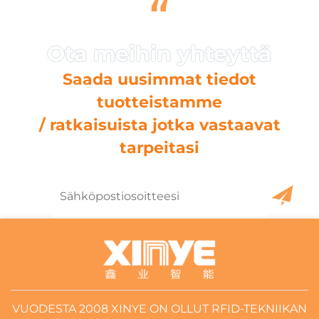
“
Saada uusimmat tiedot
tuotteistamme
/ ratkaisuista jotka vastaavat
tarpeitasi
VUODESTA 2008 XINYE ON OLLUT RFID-TEKNIIKAN