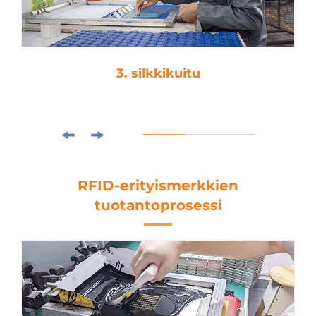
4. laminointi
RFID-erityismerkkien
tuotantoprosessi