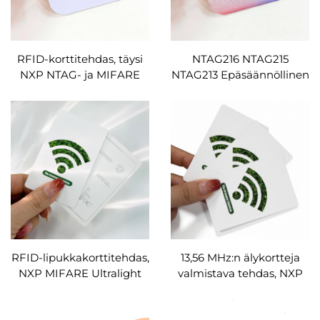
RFID-korttitehdas, täysi
NTAG216 NTAG215
NXP NTAG- ja MIFARE
NTAG213 Epäsäännöllinen
ICODE -sarja,
NFC-kortti, leikattu
täysväripainatus,
erikoismuotoiseksi,
epäsäännölmuotoinen,
täysvärinen tulostus,
suurikokoinen
älykäs RFID-kortti
neliömuotoinen,
mukautettu suunnittelu,
erinäköinen
sarjatuotanto, OEM ja
ODM
RFID-lipukkakorttitehdas,
13,56 MHz:n älykortteja
NXP MIFARE Ultralight
valmistava tehdas, NXP
EV1, 48 B / 128 B,
NTAG213/215/216 -
paperiset RFID-
paperiset