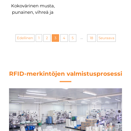
Kokovärinen musta,
punainen, vihreä ja
sininen PVC-materiaali,
125 kHz ja 13,56 MHz
RFID-kortit, tukkumyynti
...
Edellinen
1
2
3
4
5
18
Seuraava
RFID-merkintöjen valmistusprosessi