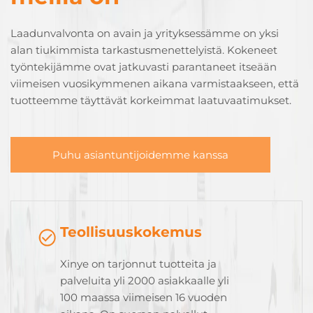
Laadunvalvonta on avain ja yrityksessämme on yksi
alan tiukimmista tarkastusmenettelyistä. Kokeneet
työntekijämme ovat jatkuvasti parantaneet itseään
viimeisen vuosikymmenen aikana varmistaakseen, että
tuotteemme täyttävät korkeimmat laatuvaatimukset.
Puhu asiantuntijoidemme kanssa
Teollisuuskokemus
Xinye on tarjonnut tuotteita ja
palveluita yli 2000 asiakkaalle yli
100 maassa viimeisen 16 vuoden