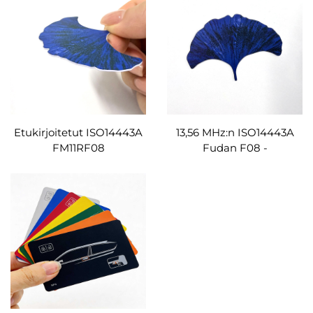
lipukkakortit,
lämpöprintattavat RFID-
ympäristöystävälliset
lippukortit tapahtumille,
festivaaleille, metroon ja
linja-autoon
Etukirjoitetut ISO14443A
13,56 MHz:n ISO14443A
FM11RF08
Fudan F08 -
epäsäännölmäiset PVC-
epäsäännölmäiset PVC-
RFID-kortit,
RFID-kortit,
mukautettavissa
mukautettavissa