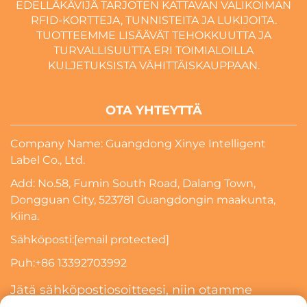
EDELLÄKÄVIJÄ TARJOTEN KATTAVAN VALIKOIMAN
RFID-KORTTEJA, TUNNISTEITA JA LUKIJOITA.
TUOTTEEMME LISÄÄVÄT TEHOKKUUTTA JA
TURVALLISUUTTA ERI TOIMIALOILLA
KULJETUKSISTA VÄHITTÄISKAUPPAAN.
OTA YHTEYTTÄ
Company Name: Guangdong Xinye Intelligent
Label Co., Ltd.
Add: No.58, Fumin South Road, Dalang Town,
Dongguan City, 523781 Guangdongin maakunta,
Kiina.
Sähköposti:
[email protected]
Puh:
+86 13392703992
Jätä sähköpostiosoitteesi, niin otamme
sinuun yhteyttä