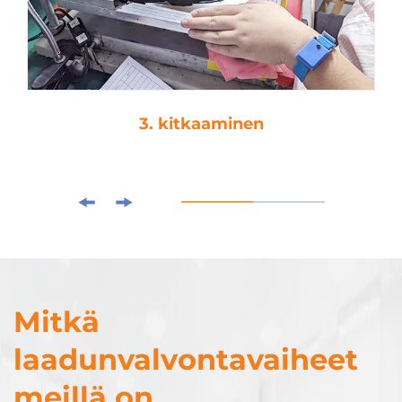
4. tippaamat
Mitkä
laadunvalvontavaiheet
meillä on