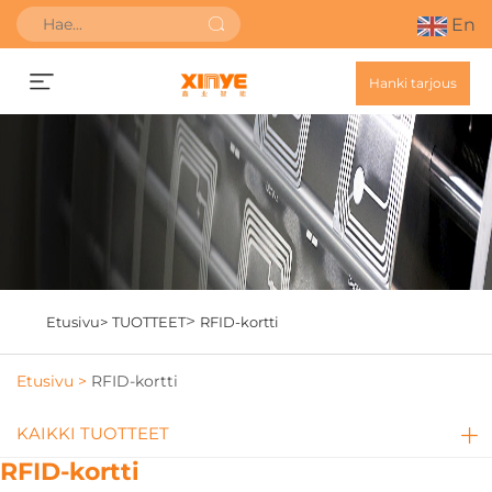
En
Hanki tarjous
>
Etusivu>
TUOTTEET
RFID-kortti
Etusivu >
RFID-kortti
KAIKKI TUOTTEET
RFID-kortti