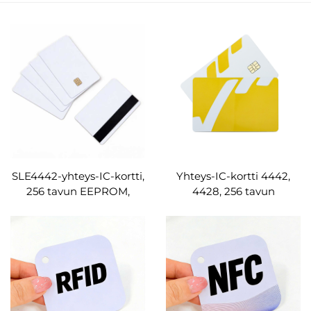
SLE4442-yhteys-IC-kortti,
Yhteys-IC-kortti 4442,
256 tavun EEPROM,
4428, 256 tavun
ISO7816-hotellin
EEPROM, ISO7816, PVC-
avainkorttiin,
sähkökortti hotellin
esimaksulliseen mittariin,
avaimelle,
pääsynvalvontaan ja
esimaksulliseen mittariin,
kanta-asiakasohjelmaan
pääsynvalvontaan