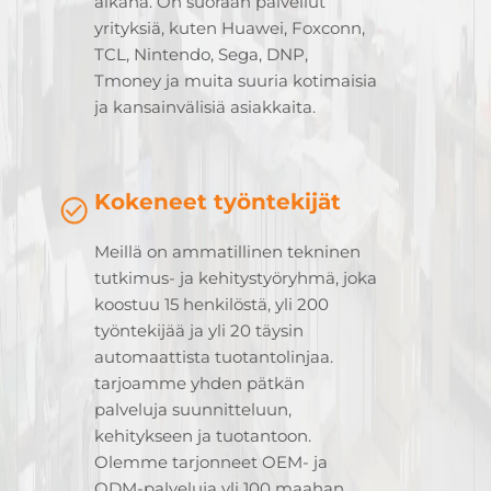
aikana. On suoraan palvellut
yrityksiä, kuten Huawei, Foxconn,
TCL, Nintendo, Sega, DNP,
Tmoney ja muita suuria kotimaisia
ja kansainvälisiä asiakkaita.
Kokeneet työntekijät
Meillä on ammatillinen tekninen
tutkimus- ja kehitystyöryhmä, joka
koostuu 15 henkilöstä, yli 200
työntekijää ja yli 20 täysin
automaattista tuotantolinjaa.
tarjoamme yhden pätkän
palveluja suunnitteluun,
kehitykseen ja tuotantoon.
Olemme tarjonneet OEM- ja
ODM-palveluja yli 100 maahan,