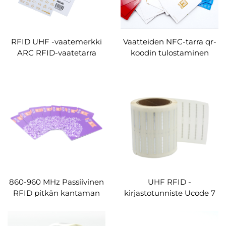
RFID UHF -vaatemerkki
Vaatteiden NFC-tarra qr-
ARC RFID-vaatetarra
koodin tulostaminen
älykäs vaatetunniste qr-
RFID-tunniste Vaatteet
koodi pyöreä reikä
UHF RFID Vaatteiden
mukautettu
ripustusmerkki
vaatevarastolle
860-960 MHz Passiivinen
UHF RFID -
RFID pitkän kantaman
kirjastotunniste Ucode 7
mukautettu logo UHF-
RFID-kirjan tlabel
riippuvat tunnisteet
tiedostojen hallintaan