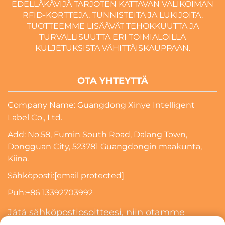
EDELLÄKÄVIJÄ TARJOTEN KATTAVAN VALIKOIMAN
RFID-KORTTEJA, TUNNISTEITA JA LUKIJOITA.
TUOTTEEMME LISÄÄVÄT TEHOKKUUTTA JA
TURVALLISUUTTA ERI TOIMIALOILLA
KULJETUKSISTA VÄHITTÄISKAUPPAAN.
OTA YHTEYTTÄ
Company Name: Guangdong Xinye Intelligent
Label Co., Ltd.
Add: No.58, Fumin South Road, Dalang Town,
Dongguan City, 523781 Guangdongin maakunta,
Kiina.
Sähköposti:
[email protected]
Puh:
+86 13392703992
Jätä sähköpostiosoitteesi, niin otamme
sinuun yhteyttä