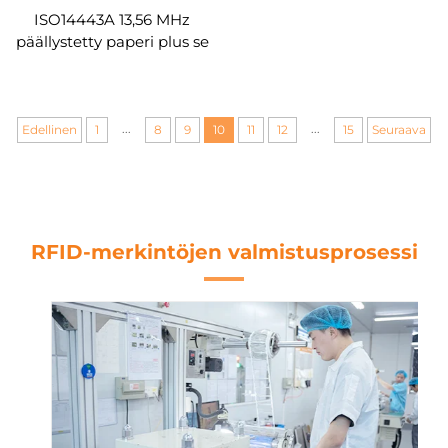
ISO14443A 13,56 MHz
päällystetty paperi plus se
1k RFID-tarra mukautettu
tehdas
...
...
Edellinen
1
8
9
10
11
12
15
Seuraava
RFID-merkintöjen valmistusprosessi