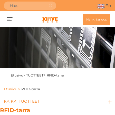
En
Hanki tarjous
>
Etusivu>
TUOTTEET
RFID-tarra
Etusivu >
RFID-tarra
KAIKKI TUOTTEET
RFID-tarra