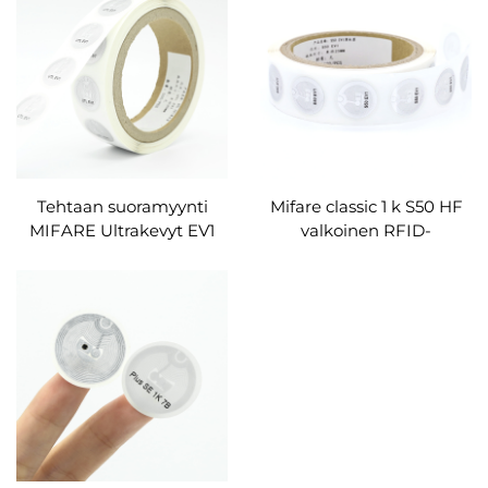
RFID-vaatteiden tunniste
vaatteille
Tehtaan suoramyynti
Mifare classic 1 k S50 HF
MIFARE Ultrakevyt EV1
valkoinen RFID-
pvc liima RFID-tarra
paperitarra 25mm