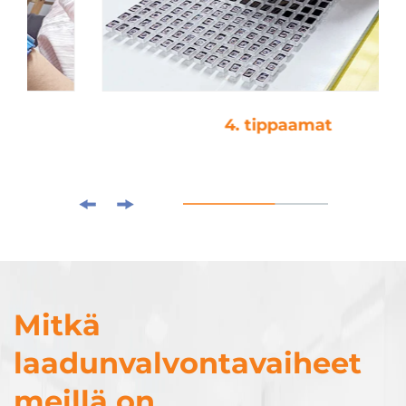
4. tippaamat
Mitkä
laadunvalvontavaiheet
meillä on