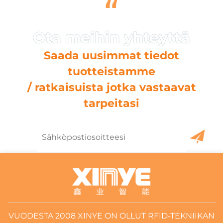
“
Saada uusimmat tiedot
tuotteistamme
/ ratkaisuista jotka vastaavat
tarpeitasi
VUODESTA 2008 XINYE ON OLLUT RFID-TEKNIIKAN