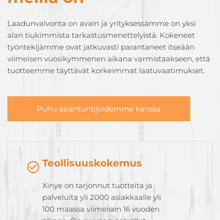
Laadunvalvonta on avain ja yrityksessämme on yksi
alan tiukimmista tarkastusmenettelyistä. Kokeneet
työntekijämme ovat jatkuvasti parantaneet itseään
viimeisen vuosikymmenen aikana varmistaakseen, että
tuotteemme täyttävät korkeimmat laatuvaatimukset.
Puhu asiantuntijoidemme kanssa
Teollisuuskokemus
Xinye on tarjonnut tuotteita ja
palveluita yli 2000 asiakkaalle yli
100 maassa viimeisen 16 vuoden