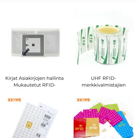
Kirjat Asiakirjojen hallinta
UHF RFID-
Mukautetut RFID-
merkkivalmistajien
kirjastotunnisteet
pitkän kantaman
parkkijärjestelmä 100*50
UCODE8 RFID 860-
960MHz antenni
tuulilasin tarra