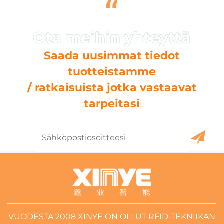
“
Saada uusimmat tiedot
tuotteistamme
/ ratkaisuista jotka vastaavat
tarpeitasi
VUODESTA 2008 XINYE ON OLLUT RFID-TEKNIIKAN