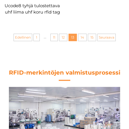
Ucode8 tyhjä tulostettava
uhf liima uhf koru rfid tag
93*14 mm
...
Edellinen
1
11
12
13
14
15
Seuraava
RFID-merkintöjen valmistusprosessi