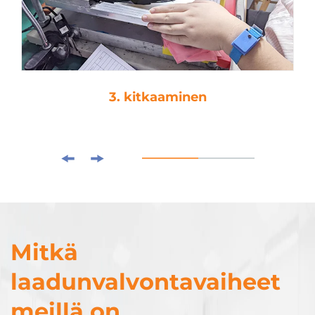
3. kitkaaminen
Mitkä
laadunvalvontavaiheet
meillä on