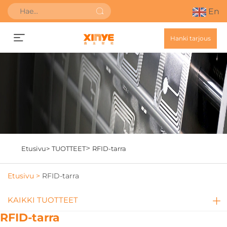
En
Hanki tarjous
>
Etusivu>
TUOTTEET
RFID-tarra
Etusivu >
RFID-tarra
KAIKKI TUOTTEET
RFID-tarra