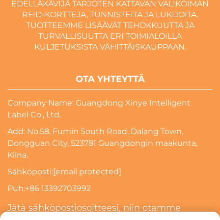
EDELLÄKÄVIJÄ TARJOTEN KATTAVAN VALIKOIMAN
RFID-KORTTEJA, TUNNISTEITA JA LUKIJOITA.
TUOTTEEMME LISÄÄVÄT TEHOKKUUTTA JA
TURVALLISUUTTA ERI TOIMIALOILLA
KULJETUKSISTA VÄHITTÄISKAUPPAAN.
OTA YHTEYTTÄ
Company Name: Guangdong Xinye Intelligent
Label Co., Ltd.
Add: No.58, Fumin South Road, Dalang Town,
Dongguan City, 523781 Guangdongin maakunta,
Kiina.
Sähköposti:
[email protected]
Puh:
+86 13392703992
Jätä sähköpostiosoitteesi, niin otamme
sinuun yhteyttä