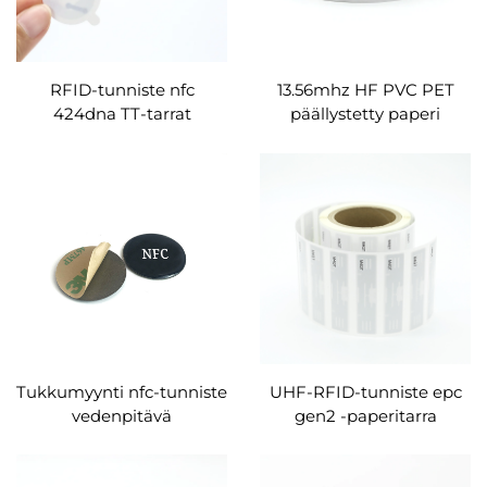
RFID-tunniste nfc
13.56mhz HF PVC PET
424dna TT-tarrat
päällystetty paperi
mukautetut HF
lämpöpaperi RFID
väärennössuojatut
tarjetas nfc ntag215 tarra
etiketit tuotteen
mukautettu tehdas
seurantaan
Tukkumyynti nfc-tunniste
UHF-RFID-tunniste epc
vedenpitävä
gen2 -paperitarra
uudelleenkirjoitettava
mittatilaustyönä
ntag 216 nfc-etiketti