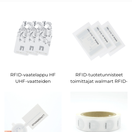
RFID-vaatelappu HF
RFID-tuotetunnisteet
UHF-vaatteiden
toimittajat walmart RFID-
ripustustarra RFID-
tunnisteet
paperitunnisteet
omaisuudenhallinta uid-
vaatteiden hallintaan
RFID-tunnisteet varaston
seurantaan