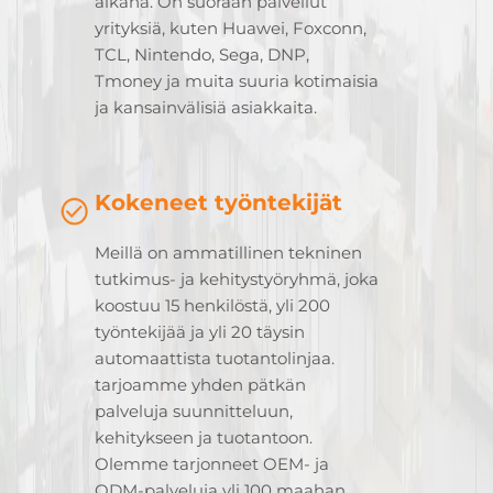
aikana. On suoraan palvellut
yrityksiä, kuten Huawei, Foxconn,
TCL, Nintendo, Sega, DNP,
Tmoney ja muita suuria kotimaisia
ja kansainvälisiä asiakkaita.
Kokeneet työntekijät
Meillä on ammatillinen tekninen
tutkimus- ja kehitystyöryhmä, joka
koostuu 15 henkilöstä, yli 200
työntekijää ja yli 20 täysin
automaattista tuotantolinjaa.
tarjoamme yhden pätkän
palveluja suunnitteluun,
kehitykseen ja tuotantoon.
Olemme tarjonneet OEM- ja
ODM-palveluja yli 100 maahan,