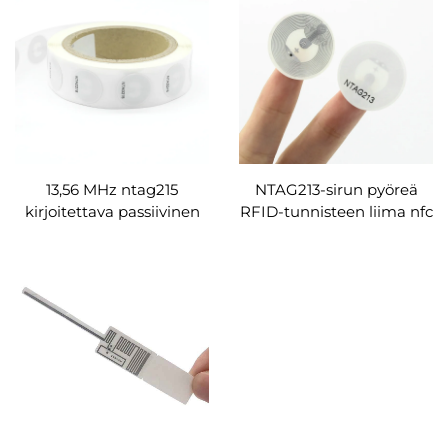
metallia suojaava
epoksitunniste
sosiaaliseen mediaan
13,56 MHz ntag215
NTAG213-sirun pyöreä
kirjoitettava passiivinen
RFID-tunnisteen liima nfc
rfid elektroninen tunniste
RFID-tarrarulla
PET nfc -tarra
omaisuudenhallintaan