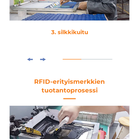
3. silkkikuitu
RFID-erityismerkkien
tuotantoprosessi