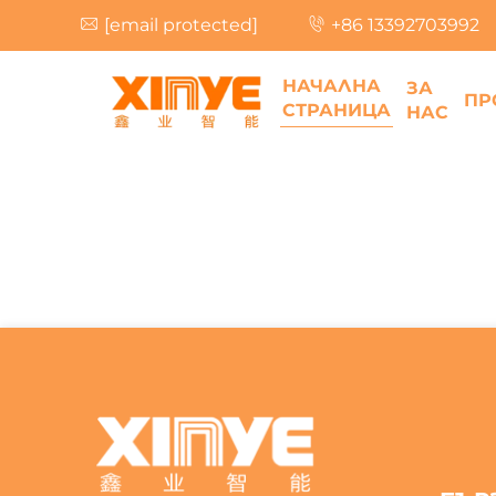
[email protected]
+86 13392703992
НАЧАЛНА
ЗА
ПР
СТРАНИЦА
НАС