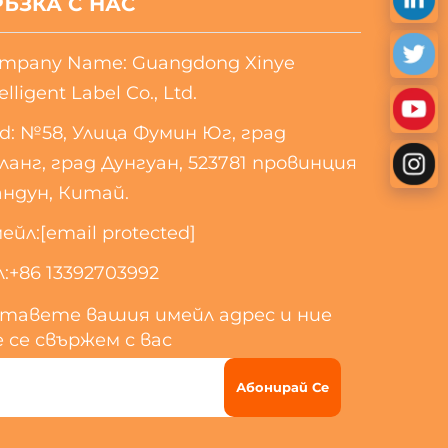
РЪЗКА С НАС
mpany Name: Guangdong Xinye
elligent Label Co., Ltd.
d: №58, Улица Фумин Юг, град
ланг, град Дунгуан, 523781 провинция
андун, Китай.
ейл:
[email protected]
:
+86 13392703992
тавете вашия имейл адрес и ние
 се свържем с вас
Абонирай Се