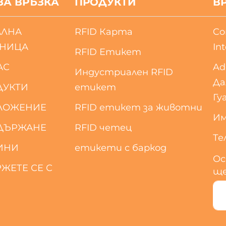
ЗА ВРЪЗКА
ПРОДУКТИ
В
АЛНА
RFID Карта
Co
АНИЦА
Int
RFID Етикет
АС
Ad
Индустриален RFID
Да
ДУКТИ
етикет
Гу
ЛОЖЕНИЕ
RFID етикет за животни
Им
ДЪРЖАНЕ
RFID четец
Тел
ИНИ
етикети с баркод
Ос
ЖЕТЕ СЕ С
ще