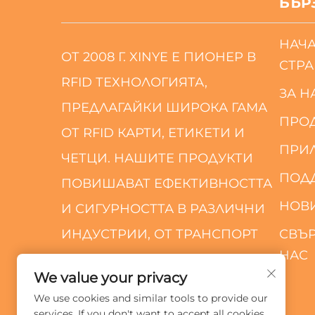
БЪР
НАЧ
ОТ 2008 Г. XINYE Е ПИОНЕР В
СТР
RFID ТЕХНОЛОГИЯТА,
ЗА Н
ПРЕДЛАГАЙКИ ШИРОКА ГАМА
ПРО
ОТ RFID КАРТИ, ЕТИКЕТИ И
ПРИ
ЧЕТЦИ. НАШИТЕ ПРОДУКТИ
ПОД
ПОВИШАВАТ ЕФЕКТИВНОСТТА
НОВ
И СИГУРНОСТТА В РАЗЛИЧНИ
ИНДУСТРИИ, ОТ ТРАНСПОРТ
СВЪР
НАС
ДО ТЪРГОВИЯ НА ДРЕБНО.
We value your privacy
We use cookies and similar tools to provide our
services. If you don't want to accept all cookies,