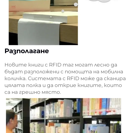
Разполагане
Новите книги с RFID таг могат лесно да
бъдат разположени с помощта на мобилна
количка. Системата с RFID може да сканира
цялата полка и да открие книгите, които
са на грешно място.