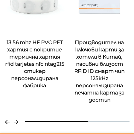
13,56 mhz HF PVC PET
Производител на
хартия с покритие
ключови карти за
термична хартия
хотели в Китай,
rfid tarjetas nfc ntag215
пасивни близост
стикер
RFID ID смарт чип
персонализирана
125kHz
фабрика
персонализирана
печатна карта за
достъп