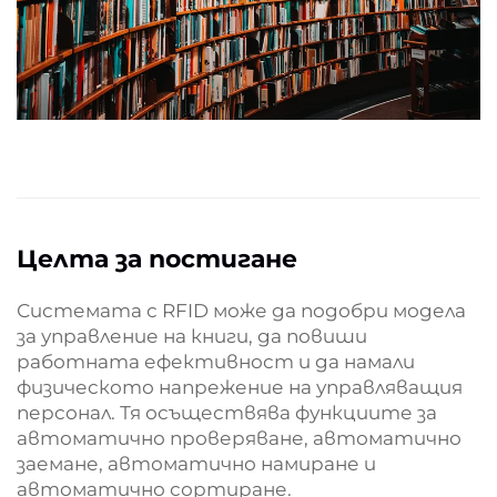
Целта за постигане
Системата с RFID може да подобри модела
за управление на книги, да повиши
работната ефективност и да намали
физическото напрежение на управляващия
персонал. Тя осъществява функциите за
автоматично проверяване, автоматично
заемане, автоматично намиране и
автоматично сортиране.