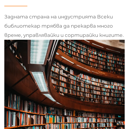
Задната страна на индустрията Всеки
библиотекар трябва да прекарва много
време, управлявайки и сортирайки книгите.