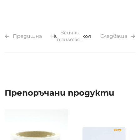
Всички
Предишна
Никоя
Никоя
Следваща
приложения
Препоръчани продукти