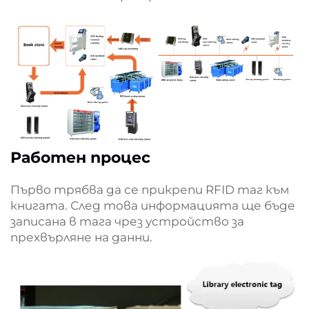
Работен процес
Първо трябва да се прикрепи RFID таг към
книгата. След това информацията ще бъде
записана в тага чрез устройство за
прехвърляне на данни.