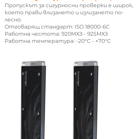
Пропускът за сигурносни проверки е широк,
което прави влизането и излизането по-
лесно.
Отговарящ стандарт: ISO 18000-6C
Работна честота: 920МХЗ - 925МХЗ
Работна температура: -20°C - +70°C