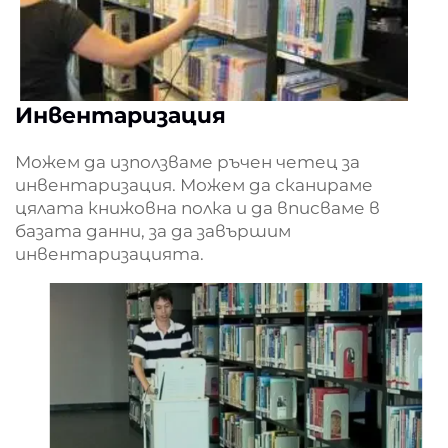
Инвентаризация
Можем да използваме ръчен четец за
инвентаризация. Можем да сканираме
цялата книжовна полка и да вписваме в
базата данни, за да завършим
инвентаризацията.