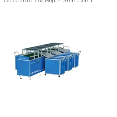
Скорост на отговор: >=20 етикета