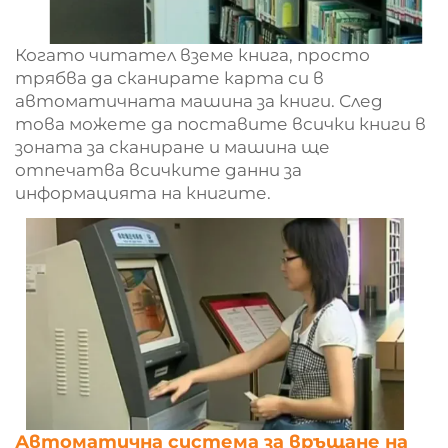
Когато читател вземе книга, просто
трябва да сканирате карта си в
автоматичната машина за книги. След
това можете да поставите всички книги в
зоната за сканиране и машина ще
отпечатва всичките данни за
информацията на книгите.
Автоматична система за връщане на