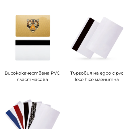
Висококачествена PVC
Търговия на едро с pvc
пластмасова
loco hico магнитна
идентификационна
лента празна хотелска
бяла празна карта с
ключ карта
размер за печат с
магнитна лента