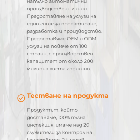
напълно автоматични
производствени линии.
Предоставяне на услуги на
едно гише за проектиране,
разработка и производство.
Предоставяме OEM и ODM
услуги на повече от 100
страни, с производствен
капацитет от около 200
милиона листа годишно.
Тестване на продукта
Продуктът, който
доставяме, 100% пълна
инспекция, имаме над 20
служители за контрол на
качеството, 24-часов