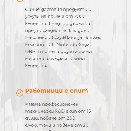
Синие доставя продукти и
услуги на повече от 2000
клиенти в над 100 държави
през последните 16 години.
Насочено обслужване за Huawei,
Foxconn, TCL, Nintendo, Sega,
DNP, Tmoney и други големи
местни и чуждестранни
клиенти.
Работници с опит
Имаме професионален
технически R&D екип от 15
души, повече от 200
служители и повече от 20