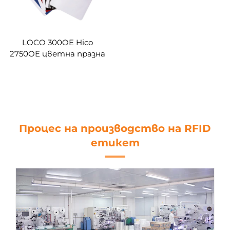
LOCO 300OE Hico
2750OE цветна празна
карта с магнитна
лента по поръчка
Процес на производство на RFID
етикет