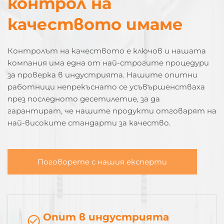
контрол на
качеството имаме
Контролът на качеството е ключов и нашата
компания има една от най-строгите процедури
за проверка в индустрията. Нашите опитни
работници непрекъснато се усъвършенстваха
през последното десетилетие, за да
гарантират, че нашите продукти отговарят на
най-високите стандарти за качество.
Поговорете с нашия експерти
Опит в индустрията