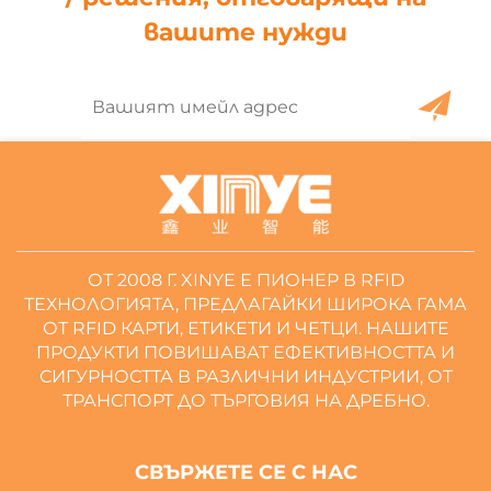
вашите нужди
ОТ 2008 Г. XINYE Е ПИОНЕР В RFID
ТЕХНОЛОГИЯТА, ПРЕДЛАГАЙКИ ШИРОКА ГАМА
ОТ RFID КАРТИ, ЕТИКЕТИ И ЧЕТЦИ. НАШИТЕ
ПРОДУКТИ ПОВИШАВАТ ЕФЕКТИВНОСТТА И
СИГУРНОСТТА В РАЗЛИЧНИ ИНДУСТРИИ, ОТ
ТРАНСПОРТ ДО ТЪРГОВИЯ НА ДРЕБНО.
СВЪРЖЕТЕ СЕ С НАС