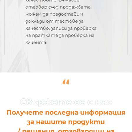
отговор след продажбата,
можем да предоставим
доклади от тестове за
качество, записи за проверка
на пратката за проверка на
клиента.
“
Получете последна информация
за нашите продукти
/ решения, отговарящи на