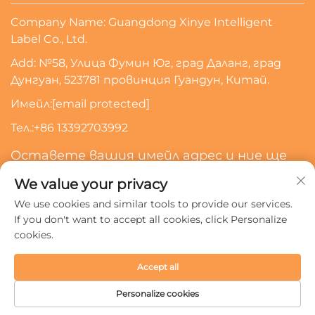
Company Name: Guangdong Xinye Intelligent
Label Co., Ltd.
Add: №58, Улица Фумин Юг, град Даланг, град
Дунгуан, 523781 провинция Гуандун, Китай.
Имейл:
[email protected]
Тел.:
+86 13392703992
Оставете вашия имейл адрес и ние ще
се свържем с вас
We value your privacy
We use cookies and similar tools to provide our services.
Абонирайте Се
If you don't want to accept all cookies, click Personalize
cookies.
Всички права запазени © 2024 Guangdong Xinye
Accept all
Intelligent Label Co., Ltd.
Политика за поверителност
Personalize cookies