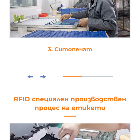
3. Ситопечат
RFID специален производствен
процес на етикети