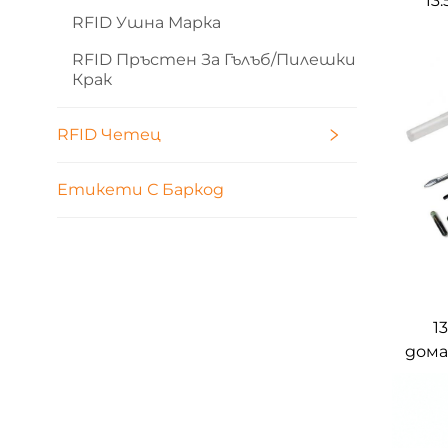
13
RFID Ушна Марка
еп
n
RFID Пръстен За Гълъб/пилешки
Крак
RFID Четец
Етикети С Баркод
1
дома
би
и
м