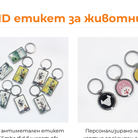
ID етикет за животн
D антиметален етикет
Персонализирано л