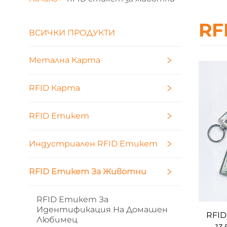
RF
ВСИЧКИ ПРОДУКТИ
Метална Карта
RFID Карта
RFID Етикет
Индустриален RFID Етикет
RFID Етикет За Животни
RFID Етикет За
Идентификация На Домашен
RFI
Любимец