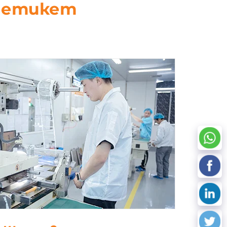
D етикет