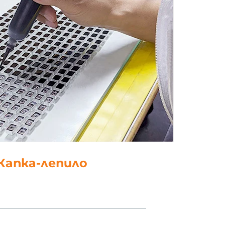
 Капка-лепило