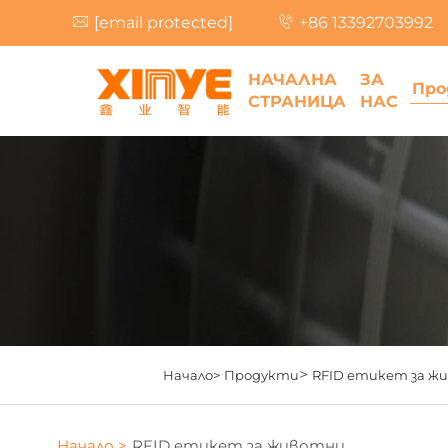
[email protected]
+86 13392703992
НАЧАЛНА
ЗА
Про
СТРАНИЦА
НАС
>
Начало>
Продукти
RFID етикет за ж
Начало >
RFID етикет за животни