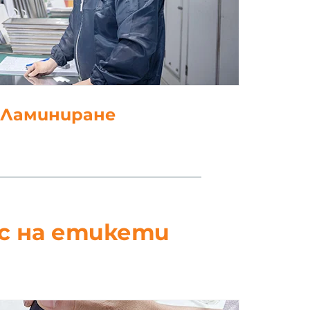
. Ламиниране
ес на етикети