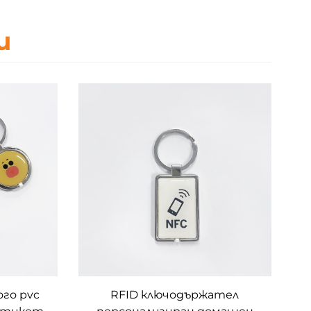
и
ого pvc
RFID ключодържател