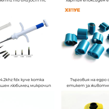
.56mhz rfid близост nfc
хартия епоксиден
оксидни етикети nxp
записваем HF анти
tag213 ntag215 ntag216
13.56mhz лепило со
медии 215 216 nfc
ключодържат
34.2khz fdx куче котка
Търговия на едро 
шен любимец микрочип
етикет за животни
спринцовка em4305
chicken ABS Пръстен 
остъкло програмируем
за управление 
мплантируем малък
проследяване на д
икрочип животно ID
Водоустойчи