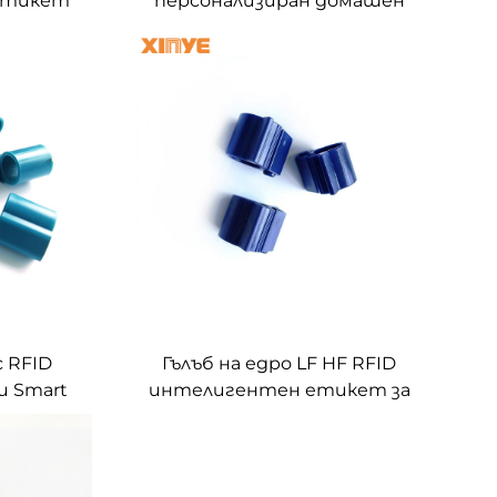
 етикет
персонализиран домашен
метален
любимец ID форма празен
циални
епоксиден ключодържател
 чип
125khz rfid карта
ел
ключодържател етикет Все
още няма рецензии
с RFID
Гълъб на едро LF HF RFID
 Smart
интелигентен етикет за
за крака
животни / етикет с
на
пръстен за пилешки крака за
обитък
управление на проследяване
в
на животни Проследяемост