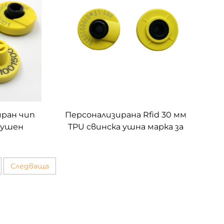
на животните ABS
иран чип
Персонализирана Rfid 30 мм
 ушен
TPU свинска ушна марка за
 Свине
уши за животни, кози, заек
Следваща