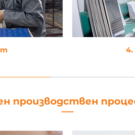
ат
4
ен производствен проц