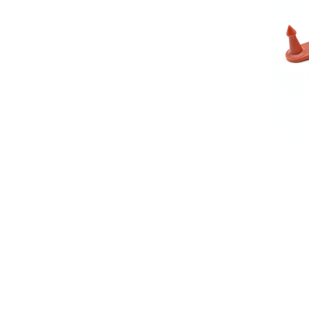
ет
Иден
жив
Го