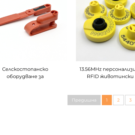
икет за проследяване
Селскостопанско
13.56MHz персонализ
оборудване за
RFID животински
животновъдство
етикет за добитък
тификация на домашни
Овце Говеда
отни Овца Свине Прасе
Предишна
1
2
3
веда Крава Ушна марка
Ушни етикети