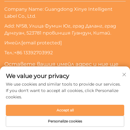
Company Name: Guangdong Xinye Intelligent
Label Co., Ltd.
Add: №58, Улица Фумин Юг, град Даланг, град
Дунгуан, 523781 провинция Гуандун, Китай.
Имейл:
[email protected]
Тел.:
+86 13392703992
Оставете вашия имейл адрес и ние ще
се свържем с вас
We value your privacy
We use cookies and similar tools to provide our services.
Абонирайте Се
If you don't want to accept all cookies, click Personalize
cookies.
Всички права запазени © 2024 Guangdong Xinye
Accept all
Intelligent Label Co., Ltd.
Политика за поверителност
Personalize cookies