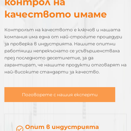
контрол на
качеството имаме
Контролът на качеството е ключов и нашата
компания има една от най-строгите процедури
за проверка в индустрията. Нашите опитни
работници непрекъснато се усъвършенстваха
през последното десетилетие, за да
гарантират, че нашите продукти отговарят на
най-високите стандарти за качество.
Поговорете с нашия експерти
Опит в индустрията