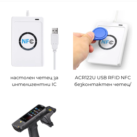
настолен четец за
ACR122U USB RFID NFC
интелигентни IC
безконтактен четец/
карти с честота 13,56
записващо
MHz, ACR122U USB RFID
устройство за
NFC четец/записващо
плащания, ISO14443A
устройство
NFC четец