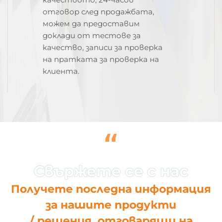
отговор след продажбата,
можем да предоставим
доклади от тестове за
качество, записи за проверка
на пратката за проверка на
клиента.
“
Получете последна информация
за нашите продукти
/ решения, отговарящи на