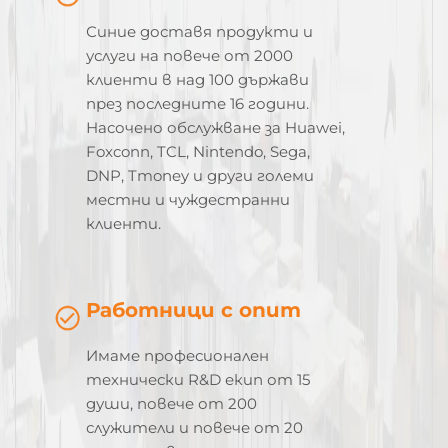
Синие доставя продукти и
услуги на повече от 2000
клиенти в над 100 държави
през последните 16 години.
Насочено обслужване за Huawei,
Foxconn, TCL, Nintendo, Sega,
DNP, Tmoney и други големи
местни и чуждестранни
клиенти.
Работници с опит
Имаме професионален
технически R&D екип от 15
души, повече от 200
служители и повече от 20