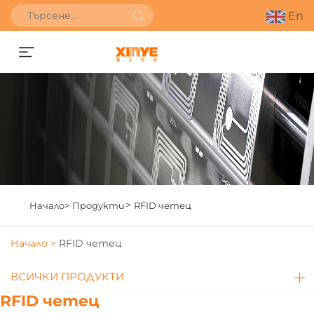
En
Получете оферта
>
Начало>
Продукти
RFID четец
Начало >
RFID четец
ВСИЧКИ ПРОДУКТИ
RFID четец