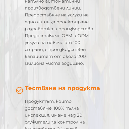
напълно автоматични
производствени линии.
Предоставяне на услуги на
едно гише за проектиране,
разработка и производство.
Предоставяме OEM и ODM
услуги на повече от 100
страни, с производствен
капацитет от около 200
милиона листа годишно.
Тестване на продукта
Продуктът, който
доставяме, 100% пълна
инспекция, имаме над 20
служители за контрол на
качеството, 24-часов