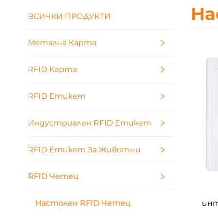
На
ВСИЧКИ ПРОДУКТИ
Метална Карта
RFID Карта
RFID Етикет
Индустриален RFID Етикет
RFID Етикет За Животни
RFID Четец
Настолен RFID Четец
инт
чест