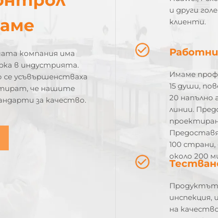
и други го
маме
клиенти.
Работни
шата компания има
рка в индустрията.
Имаме проф
 се усъвършенстваха
15 души, по
нтират, че нашите
20 напълно
ндарти за качество.
линии. Пред
проектиран
Предоставя
100 страни
около 200 м
Тестван
Продуктът,
инспекция, 
на качество