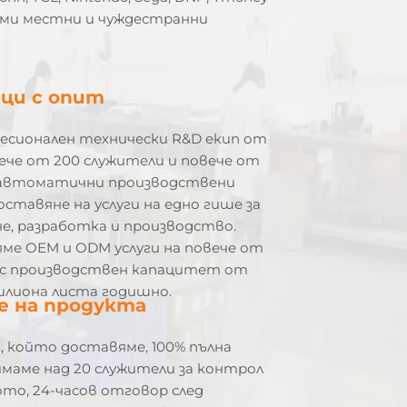
леми местни и чуждестранни
ци с опит
есионален технически R&D екип от
вече от 200 служители и повече от
 автоматични производствени
оставяне на услуги на едно гише за
е, разработка и производство.
ме OEM и ODM услуги на повече от
, с производствен капацитет от
илиона листа годишно.
е на продукта
 който доставяме, 100% пълна
имаме над 20 служители за контрол
то, 24-часов отговор след