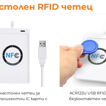
столен RFID четец
настолен четец за
ACR122U USB RFI
елигентни IC карти с
безконтактен ч
ота 13,56 MHz, ACR122U
записващо устройс