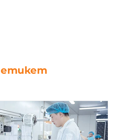
3A NFC
D етикет