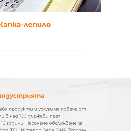
5. полски
индустрията
вя продукти и услуги на повече от
и в над 100 държави през
16 години. Насочено обслужване за
onn, TCL, Nintendo, Sega, DNP, Tmoney