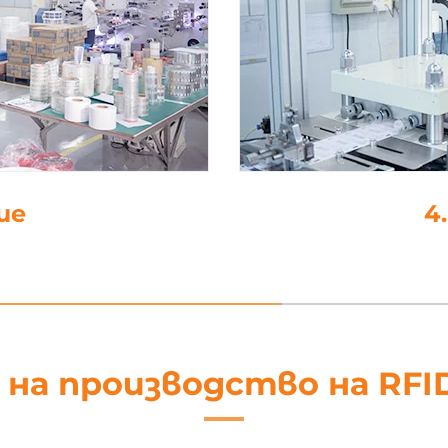
не
5. Об
 на производство на RFI