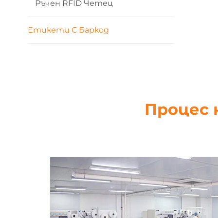
Ръчен RFID Четец
за
Етикети С Баркод
Процес 