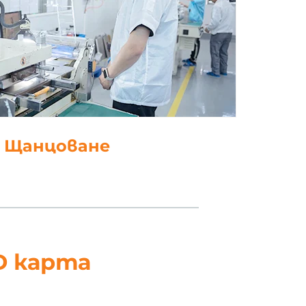
работка на данни
D карта