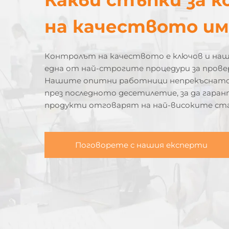
на качеството и
Контролът на качеството е ключов и на
една от най-строгите процедури за прове
Нашите опитни работници непрекъснато
през последното десетилетие, за да гара
продукти отговарят на най-високите ста
Поговорете с нашия експерти