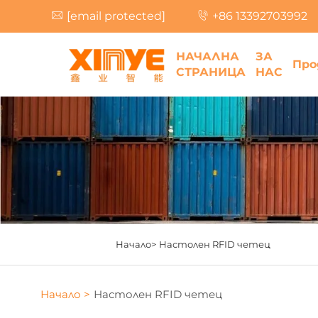
[email protected]
+86 13392703992
НАЧАЛНА
ЗА
Про
СТРАНИЦА
НАС
Начало>
Настолен RFID четец
Начало >
Настолен RFID четец