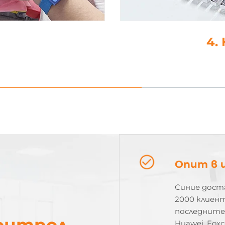
4. Капка-лепило
Опит в 
Синие доста
2000 клиент
последните 
контрол
Huawei, Foxc