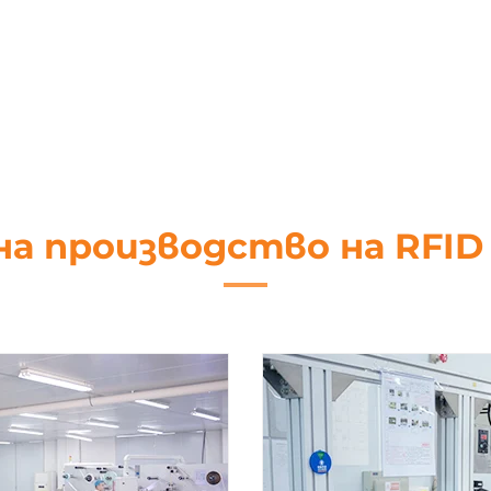
USB RFID NFC четец/
плащания, ISO1444
писващо устройство
четец
на производство на RFI