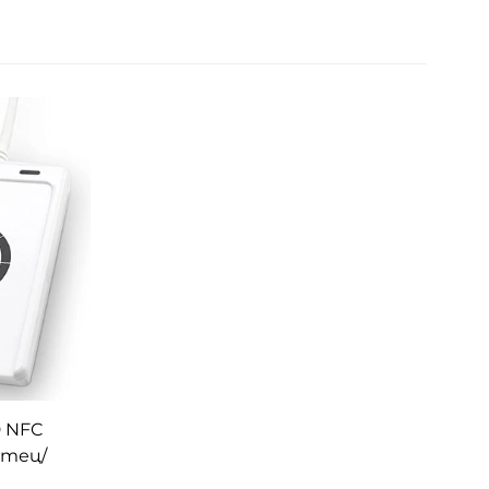
D NFC
етец/
тво за