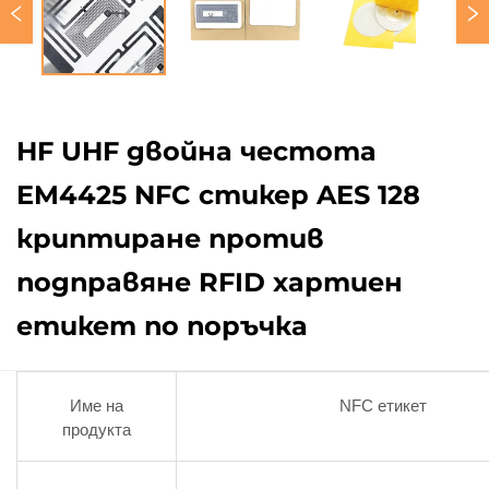
HF UHF двойна честота
EM4425 NFC стикер AES 128
криптиране против
подправяне RFID хартиен
етикет по поръчка
Име на
NFC етикет
продукта