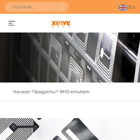
En
Получете оферта
>
Начало>
Продукти
RFID етикет