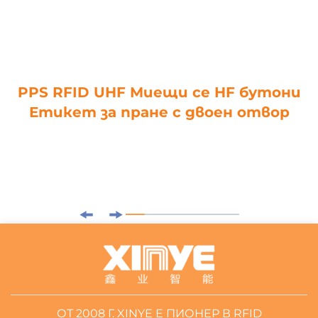
PPS RFID UHF Миещи се HF бутони
Етикет за пране с двоен отвор
ОТ 2008 Г. XINYE Е ПИОНЕР В RFID