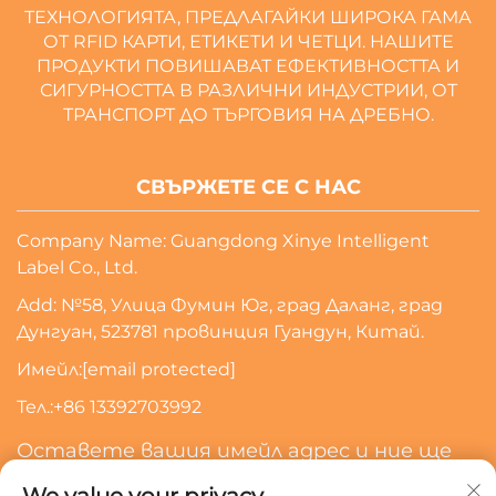
ТЕХНОЛОГИЯТА, ПРЕДЛАГАЙКИ ШИРОКА ГАМА
ОТ RFID КАРТИ, ЕТИКЕТИ И ЧЕТЦИ. НАШИТЕ
ПРОДУКТИ ПОВИШАВАТ ЕФЕКТИВНОСТТА И
СИГУРНОСТТА В РАЗЛИЧНИ ИНДУСТРИИ, ОТ
ТРАНСПОРТ ДО ТЪРГОВИЯ НА ДРЕБНО.
СВЪРЖЕТЕ СЕ С НАС
Company Name: Guangdong Xinye Intelligent
Label Co., Ltd.
Add: №58, Улица Фумин Юг, град Даланг, град
Дунгуан, 523781 провинция Гуандун, Китай.
Имейл:
[email protected]
Тел.:
+86 13392703992
Оставете вашия имейл адрес и ние ще
се свържем с вас