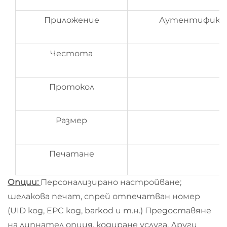
Приложение
Аутентификац
Честота
Протокол
Размер
Печатане
Опции:
Персонализирано настройване;
шелакова печат, спрей отпечатван номер
(UID код, EPC код, barkod и т.н.) Предоставяне
на липнател опция, кодиране услуга. Други