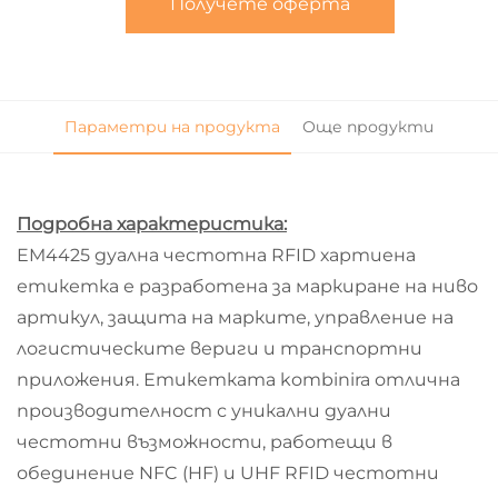
Получете оферта
Параметри на продукта
Още продукти
Подробна характеристика:
EM4425 дуална честотна RFID хартиена
етикетка е разработена за маркиране на ниво
артикул, защита на марките, управление на
логистическите вериги и транспортни
приложения. Етикетката kombinira отлична
производителност с уникални дуални
честотни възможности, работещи в
обединение NFC (HF) и UHF RFID честотни