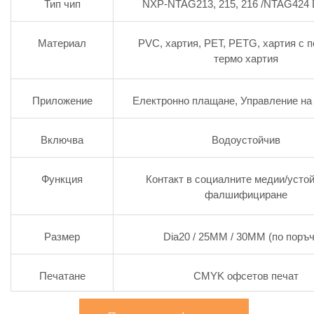
Тип чип
NXP-NTAG213, 215, 216 /NTAG424
Материал
PVC, хартия, PET, PETG, хартия с п
термо хартия
Приложение
Електронно плащане, Управление на
Включва
Водоустойчив
Функция
Контакт в социалните медии/устой
фалшифициране
Размер
Dia20 / 25MM / 30MM (по поръч
Печатане
CMYK офсетов печат