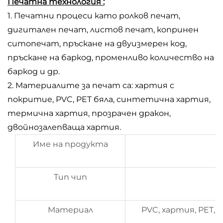
Печатна технология :
1. Печатни процеси като ролков печат,
дигитален печат, листов печат, копринен
ситопечат, пръскане на двуизмерен код,
пръскане на баркод, променливо количество на
баркод и др.
2. Материалите за печат са: хартия с
покритие, PVC, PET бяла, синтетична хартия,
термична хартия, прозрачен дракон,
двойнозалепваща хартия.
Име на продукта
Тип чип
Материал
PVC, хартия, PET,