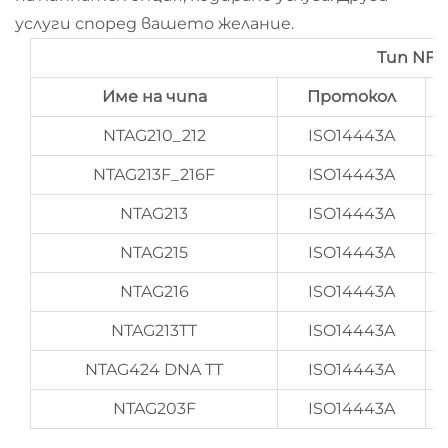
услуги според вашето желание.
Тип NFC
Име на чипа
Протокол
NTAG210_212
ISO14443A
NTAG213F_216F
ISO14443A
NTAG213
ISO14443A
NTAG215
ISO14443A
NTAG216
ISO14443A
NTAG213TT
ISO14443A
NTAG424 DNA TT
ISO14443A
NTAG203F
ISO14443A