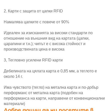
2. Карти с защита от цапки RFID
Намалява цапките с повече от 90%
Идеален за изисканията за високи стандарти по
отношение на външния вид на картата (цапки,
царапини и т.н.); чипът е с висока стойност и
производствената цена е висока
3, Тегловно усилени RFID карти
Дебелината на цялата карта е 0,85 мм, а теглото е
около 14 г.
Има чувството (тегло) на метална карта и по-добър
перформанс от метална карта (подобен на
перформанса на карти, направени от конвенционални
материали)
Добре дошли да ни посетите в