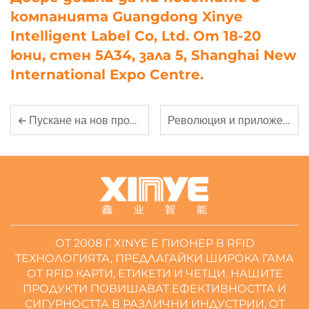
компанията Guangdong Xinye
Intelligent Label Co, Ltd. От 18-20
юни, стен 5A34, зала 5, Shanghai New
International Expo Centre.
Революция и приложение на етикети с RFID в библиотечното и архивното управление
Пускане на нов продукт: Firma Guangdong Xinye Intelligent Label Co., Ltd. представя продвинат серия NFC умни карти
ОТ 2008 Г. XINYE Е ПИОНЕР В RFID
ТЕХНОЛОГИЯТА, ПРЕДЛАГАЙКИ ШИРОКА ГАМА
ОТ RFID КАРТИ, ЕТИКЕТИ И ЧЕТЦИ. НАШИТЕ
ПРОДУКТИ ПОВИШАВАТ ЕФЕКТИВНОСТТА И
СИГУРНОСТТА В РАЗЛИЧНИ ИНДУСТРИИ, ОТ