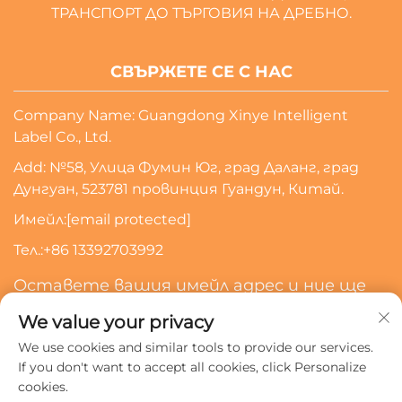
ТРАНСПОРТ ДО ТЪРГОВИЯ НА ДРЕБНО.
СВЪРЖЕТЕ СЕ С НАС
Company Name: Guangdong Xinye Intelligent
Label Co., Ltd.
Add: №58, Улица Фумин Юг, град Даланг, град
Дунгуан, 523781 провинция Гуандун, Китай.
Имейл:
[email protected]
Тел.:
+86 13392703992
Оставете вашия имейл адрес и ние ще
се свържем с вас
We value your privacy
We use cookies and similar tools to provide our services.
Абонирайте Се
If you don't want to accept all cookies, click Personalize
cookies.