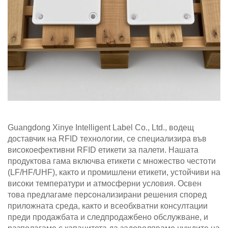
Guangdong Xinye Intelligent Label Co., Ltd., водещ
доставчик на RFID технологии, се специализира във
високоефективни RFID етикети за палети. Нашата
продуктова гама включва етикети с множество честоти
(LF/HF/UHF), както и промишлени етикети, устойчиви на
високи температури и атмосферни условия. Освен
това предлагаме персонализирани решения според
приложната среда, както и всеобхватни консултации
преди продажбата и следпродажбено обслужване, и