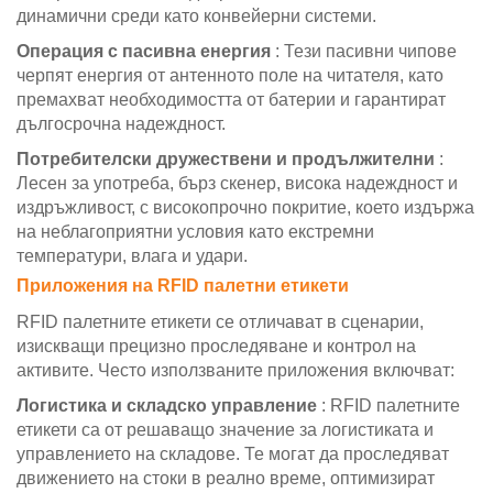
динамични среди като конвейерни системи.
Операция с пасивна енергия
: Тези пасивни чипове
черпят енергия от антенното поле на читателя, като
премахват необходимостта от батерии и гарантират
дългосрочна надеждност.
Потребителски дружествени и продължителни
:
Лесен за употреба, бърз скенер, висока надеждност и
издръжливост, с високопрочно покритие, което издържа
на неблагоприятни условия като екстремни
температури, влага и удари.
Приложения на RFID палетни етикети
RFID палетните етикети се отличават в сценарии,
изискващи прецизно проследяване и контрол на
активите. Често използваните приложения включват:
Логистика и складско управление
: RFID палетните
етикети са от решаващо значение за логистиката и
управлението на складове. Те могат да проследяват
движението на стоки в реално време, оптимизират