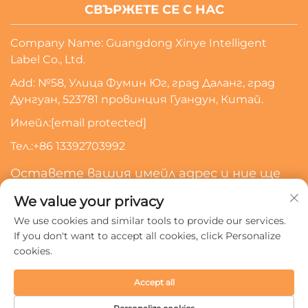
СВЪРЖЕТЕ СЕ С НАС
Company Name: Guangdong Xinye Intelligent
Label Co., Ltd.
Add: №58, Улица Фумин Юг, град Даланг, град
Дунгуан, 523781 провинция Гуандун, Китай.
Имейл:
[email protected]
Тел.:
+86 13392703992
Оставете вашия имейл адрес и ние ще
се свържем с вас
We value your privacy
We use cookies and similar tools to provide our services.
Абонирайте Се
If you don't want to accept all cookies, click Personalize
cookies.
Всички права запазени © 2024 Guangdong Xinye
Accept all
Intelligent Label Co., Ltd.
Политика за поверителност