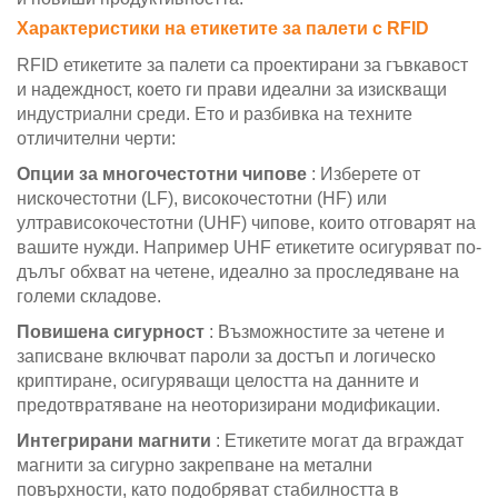
Характеристики на етикетите за палети с RFID
RFID етикетите за палети са проектирани за гъвкавост
и надеждност, което ги прави идеални за изискващи
индустриални среди. Ето и разбивка на техните
отличителни черти:
Опции за многочестотни чипове
: Изберете от
нискочестотни (LF), високочестотни (HF) или
ултрависокочестотни (UHF) чипове, които отговарят на
вашите нужди. Например UHF етикетите осигуряват по-
дълъг обхват на четене, идеално за проследяване на
големи складове.
Повишена сигурност
: Възможностите за четене и
записване включват пароли за достъп и логическо
криптиране, осигуряващи целостта на данните и
предотвратяване на неоторизирани модификации.
Интегрирани магнити
: Етикетите могат да вграждат
магнити за сигурно закрепване на метални
повърхности, като подобряват стабилността в