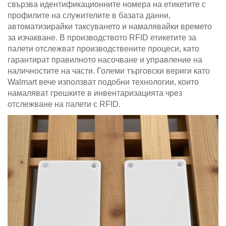
свързва идентификационните номера на етикетите с
профилите на служителите в базата данни,
автоматизирайки таксуването и намалявайки времето
за изчакване. В производството RFID етикетите за
палети отслежват производствените процеси, като
гарантират правилното насочване и управление на
наличностите на части. Големи търговски вериги като
Walmart вече използват подобни технологии, които
намаляват грешките в инвентаризацията чрез
отслежване на палети с RFID.