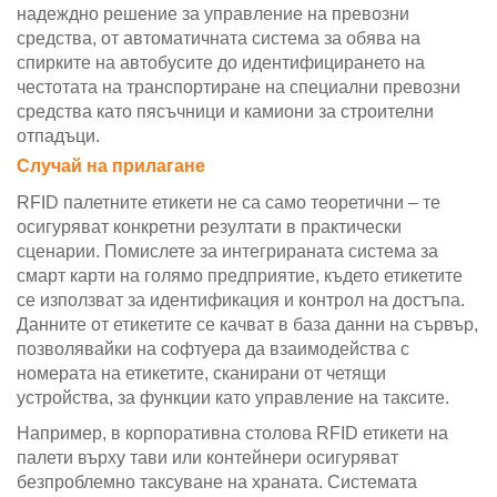
надеждно решение за управление на превозни
средства, от автоматичната система за обява на
спирките на автобусите до идентифицирането на
честотата на транспортиране на специални превозни
средства като пясъчници и камиони за строителни
отпадъци.
Случай на прилагане
RFID палетните етикети не са само теоретични – те
осигуряват конкретни резултати в практически
сценарии. Помислете за интегрираната система за
смарт карти на голямо предприятие, където етикетите
се използват за идентификация и контрол на достъпа.
Данните от етикетите се качват в база данни на сървър,
позволявайки на софтуера да взаимодейства с
номерата на етикетите, сканирани от четящи
устройства, за функции като управление на таксите.
Например, в корпоративна столова RFID етикети на
палети върху тави или контейнери осигуряват
безпроблемно таксуване на храната. Системата