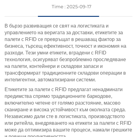
Time : 2025-09-17
В бързо развиващия се свят на логистиката и
управлението на веригата за доставки, етикетите за
палети с RFID се превръщат в решаващ фактор за
бизнеса, търсещ ефективност, точност и икономия на
разходи. Тези умни етикети, вградени с RFID
технология, осигуряват безпроблемно проследяване
на палети, контейнери и складови запаси и
трансформират традиционните складови операции в
интелигентни, автоматизирани системи.
Етикетите за палети с RFID предлагат ненадминати
предимства спрямо традиционните баркодове,
включително четене от голямо разстояние, масово
сканиране и висока устойчивост към околната среда.
Независимо дали сте в логистиката, производството
или ритейла, внедряването на етикети за палети с RFID
може да оптимизира вашите процеси, намали грешките
и повиши продуктивността.