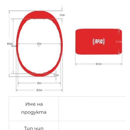
Име на
продукта
Тип чип