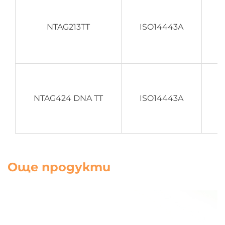
NTAG213TT
ISO14443A
NTAG424 DNA TT
ISO14443A
Още продукти