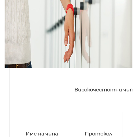
Високочестотни чипове
Име на чипа
Протокол