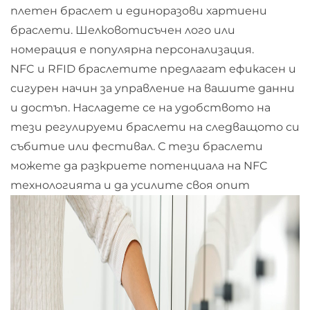
плетен браслет и единоразови хартиени
браслети. Шелковотисъчен лого или
номерация е популярна персонализация.
NFC и RFID браслетите предлагат ефикасен и
сигурен начин за управление на вашите данни
и достъп. Насладете се на удобството на
тези регулируеми браслети на следващото си
събитие или фестивал. С тези браслети
можете да разкриете потенциала на NFC
технологията и да усилите своя опит