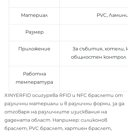
Материал
PVC, Ламинир
Размер
Приложение
За събития, хотели, ка
общностен контрол на 
Работна
температура
XINYERFID осигурява RFID и NFC браслети от
различни материали и в различни форми, за да
отговаря на различните изисквания на
дадената област. Например: силиконов
браслет, PVC браслет, хартиен браслет,