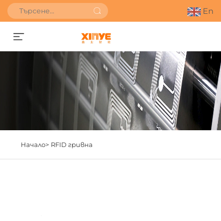
En
Получете оферта
Начало>
RFID гривна