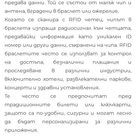
предава данни. Той се състои от малък чип и
антена, вградени в браслет или ожерелие.
Когато се сканира с RFID четец, чипът в
браслета изпраща радиосигнал към четцата,
предавайки информация като уникален ID
номер или други данни, съхранени на чипа. RFID
браслетите често се използват за контрол
на достъпа, безналични плащания и
проследяване в различни индустрии,
включително хотели, развлекателни паркове,
концерти и здравни установления.
Те често се предпочитат пред
традиционните билети или ключкарти,
защото са по-удобни, сигурни и могат лесно
да бъдат персонализирани за различни
приложения.