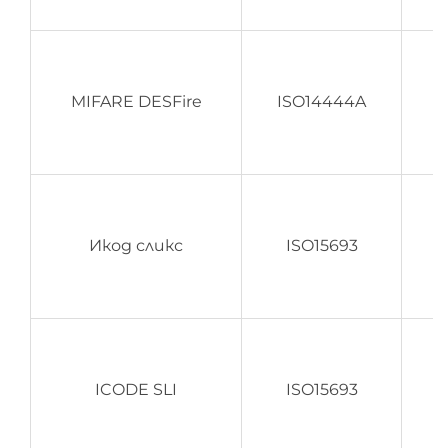
MIFARE DESFire
ISO14444A
Икод сликс
ISO15693
ICODE SLI
ISO15693