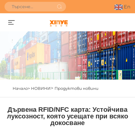
En
Получете оферта
>
Начало>
НОВИНИ
Продуктови новини
Дървена RFID/NFC карта: Устойчива
луксозност, която усещате при всяко
докосване