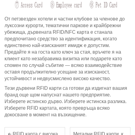
От петзвезден хотели и частни клубове за членове до
луксозни курорти, тематични паркове и крайбрежни
убежища, дървената RFID/NFC карта е станала
предпочитано средство за идентификация, когато
единствено най-изисканият имидж е допустим.
Предайте я на госта като ключ за стая, връчете я на
клиент като незабравима визитка или подарете като
спомен по случай събитие — всяко взаимодействие
оставя продължително усещане за изисканост,
устойчивост и недвусмислено високо качество.
Тези дървени RFID карти са готови да издигнат вашия
бранд още щом напуснат нашето предприятие.
Изберете истинско дърво. Изберете истинска разлика.
Изберете RFID картата, която превръща всяко
докосване в момент на възхищение.
Метални RFID карти, които ще повишат вашата стойност!
RFID карта с висока термична устойчивост: Надеждна смарт карта за нови енергийни превозни средства