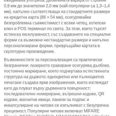
ежедневна употреба. Дебелината варира от стройни
0,9 мм до значителни 2,0 мм (най-популярни са 1,3–1,4
мм), напълно съответстваща на стандартните размери
на кредитна карта (86 × 54 мм), осигурявайки
безпроблемна съвместимост с всеки четец, хотелски
ключ и POS терминал по света. За тези, които търсят
истинска ексклузивност, със създаването на специални
форми са възможни нестандартни размери и напълно
персонализирани форми, превръщайки картата в
скулптурно произведение.
Възможностите за персонализация са практически
безгранични: лазерното гравиране осигурява дълбоко,
постоянно маркиране, което подчертава естествената
структура на дървото; едноцветно или пълноцветно
печатане създава ярки изображения, които изглеждат
като да плуват върху дървената повърхност;
последователно номериране, вътрешни кодове, QR
кодове, магнитни ивици, панели за подпис и
инкапсулиране на чипове се изпълняват с безупречна
прецизност. Популярни чипове включват MIFARE