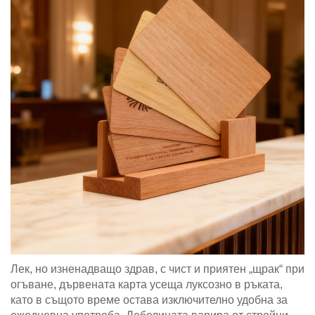
Лек, но изненадващо здрав, с чист и приятен „щрак“ при
огъване, дървената карта усеща луксозно в ръката,
като в същото време остава изключително удобна за