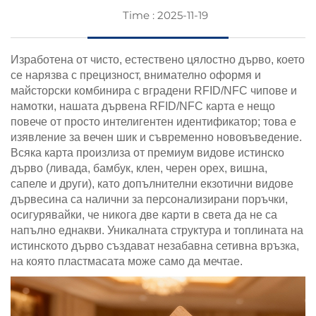
Time : 2025-11-19
Изработена от чисто, естествено цялостно дърво, което
се нарязва с прецизност, внимателно оформя и
майсторски комбинира с вградени RFID/NFC чипове и
намотки, нашата дървена RFID/NFC карта е нещо
повече от просто интелигентен идентификатор; това е
изявление за вечен шик и съвременно нововъведение.
Всяка карта произлиза от премиум видове истинско
дърво (ливада, бамбук, клен, черен орех, вишна,
сапеле и други), като допълнителни екзотични видове
дървесина са налични за персонализирани поръчки,
осигурявайки, че никога две карти в света да не са
напълно еднакви. Уникалната структура и топлината на
истинското дърво създават незабавна сетивна връзка,
на която пластмасата може само да мечтае.