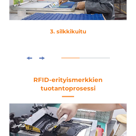
4. laminointi
RFID-erityismerkkien
tuotantoprosessi