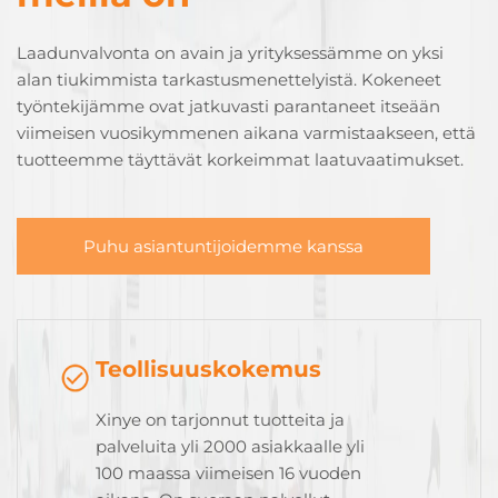
Laadunvalvonta on avain ja yrityksessämme on yksi
alan tiukimmista tarkastusmenettelyistä. Kokeneet
työntekijämme ovat jatkuvasti parantaneet itseään
viimeisen vuosikymmenen aikana varmistaakseen, että
tuotteemme täyttävät korkeimmat laatuvaatimukset.
Puhu asiantuntijoidemme kanssa
Teollisuuskokemus
Xinye on tarjonnut tuotteita ja
palveluita yli 2000 asiakkaalle yli
100 maassa viimeisen 16 vuoden