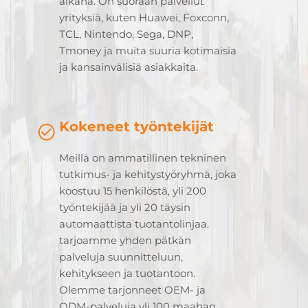
aikana. On suoraan palvellut
yrityksiä, kuten Huawei, Foxconn,
TCL, Nintendo, Sega, DNP,
Tmoney ja muita suuria kotimaisia
ja kansainvälisiä asiakkaita.
Kokeneet työntekijät
Meillä on ammatillinen tekninen
tutkimus- ja kehitystyöryhmä, joka
koostuu 15 henkilöstä, yli 200
työntekijää ja yli 20 täysin
automaattista tuotantolinjaa.
tarjoamme yhden pätkän
palveluja suunnitteluun,
kehitykseen ja tuotantoon.
Olemme tarjonneet OEM- ja
ODM-palveluja yli 100 maahan,