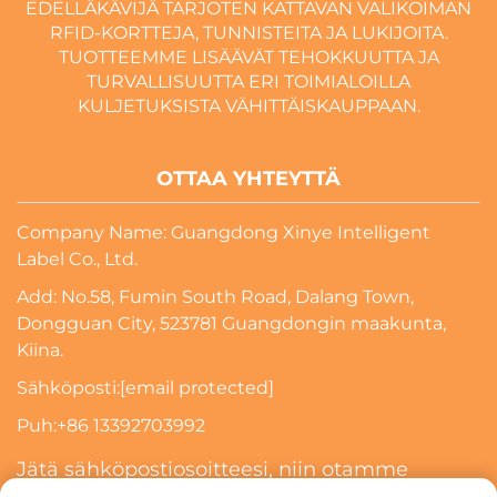
EDELLÄKÄVIJÄ TARJOTEN KATTAVAN VALIKOIMAN
RFID-KORTTEJA, TUNNISTEITA JA LUKIJOITA.
TUOTTEEMME LISÄÄVÄT TEHOKKUUTTA JA
TURVALLISUUTTA ERI TOIMIALOILLA
KULJETUKSISTA VÄHITTÄISKAUPPAAN.
OTTAA YHTEYTTÄ
Company Name: Guangdong Xinye Intelligent
Label Co., Ltd.
Add: No.58, Fumin South Road, Dalang Town,
Dongguan City, 523781 Guangdongin maakunta,
Kiina.
Sähköposti:
[email protected]
Puh:
+86 13392703992
Jätä sähköpostiosoitteesi, niin otamme
sinuun yhteyttä