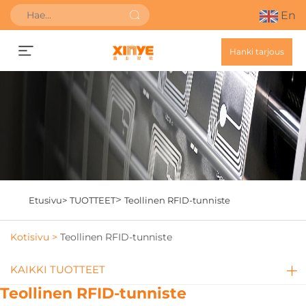
En
Hanki tarjous
>
Etusivu>
TUOTTEET
Teollinen RFID-tunniste
Kotisivu >
Teollinen RFID-tunniste
KAIKKI TUOTTEET
Teollinen RFID-tunniste