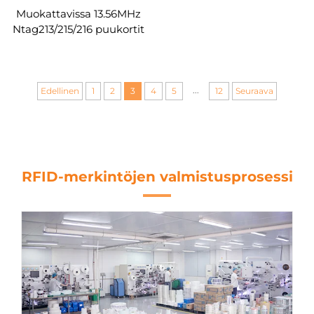
Muokattavissa 13.56MHz
Ntag213/215/216 puukortit
käsirantatasusit RFID-
käsiranta festivaali
käsiranta
...
Edellinen
1
2
3
4
5
12
Seuraava
RFID-merkintöjen valmistusprosessi