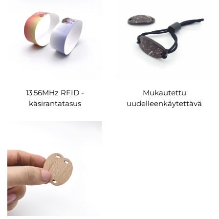
merkintöjen tallennuksen
Tag LF RFID-tunniste
tunnistamiseen
13.56MHz RFID -
Mukautettu
käsirantatasus
uudelleenkäytettävä
kahvikauppa
RFID-käsiranta puu LF
pääsyhallintaan PP-
HF kortti kankaan RFID-
papuinen
kahvi
kerrankäyttöinen käyrä
kokospähkinänkansi
MIFARE Ultralight EV1
käsiranta