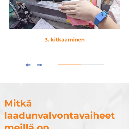
4. tippaamat
Mitkä
laadunvalvontavaiheet
meillä on