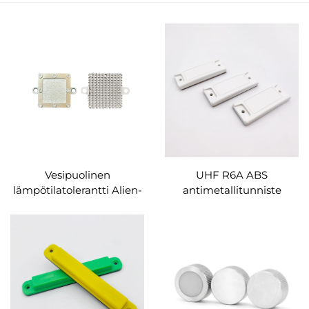
Vesipuolinen
UHF R6A ABS
lämpötilatolerantti Alien-
antimetallitunniste
Higg9 Rfid-merkintä
mukautetun kokoinen
korkean lämpötilan
RFID-tunniste
vastustus ulkoilumerkki
omaisuudenhallintaan
Rfid-merkintä