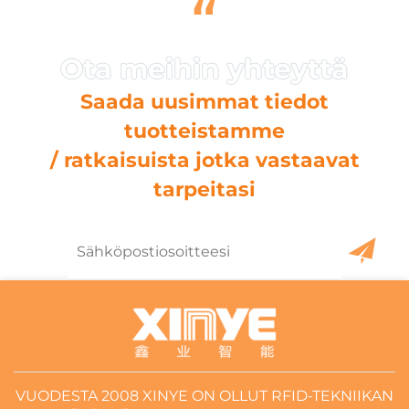
“
Saada uusimmat tiedot
tuotteistamme
/ ratkaisuista jotka vastaavat
tarpeitasi
VUODESTA 2008 XINYE ON OLLUT RFID-TEKNIIKAN