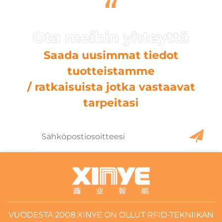
“
Saada uusimmat tiedot
tuotteistamme
/ ratkaisuista jotka vastaavat
tarpeitasi
VUODESTA 2008 XINYE ON OLLUT RFID-TEKNIIKAN