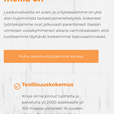
Laadunvalvonta on avain ja yrityksessämme on yksi
alan tiukimmista tarkastusmenettelyistä. Kokeneet
työntekijämme ovat jatkuvasti parantaneet itseään
viimeisen vuosikymmenen aikana varmistaakseen, että
tuotteemme täyttävät korkeimmat laatuvaatimukset.
Puhu asiantuntijoidemme kanssa
Teollisuuskokemus
Xinye on tarjonnut tuotteita ja
palveluita yli 2000 asiakkaalle yli
100 maassa viimeisen 16 vuoden