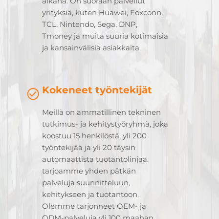
aikana. On suoraan palvellut
yrityksiä, kuten Huawei, Foxconn,
TCL, Nintendo, Sega, DNP,
Tmoney ja muita suuria kotimaisia
ja kansainvälisiä asiakkaita.
Kokeneet työntekijät
Meillä on ammatillinen tekninen
tutkimus- ja kehitystyöryhmä, joka
koostuu 15 henkilöstä, yli 200
työntekijää ja yli 20 täysin
automaattista tuotantolinjaa.
tarjoamme yhden pätkän
palveluja suunnitteluun,
kehitykseen ja tuotantoon.
Olemme tarjonneet OEM- ja
ODM-palveluja yli 100 maahan,