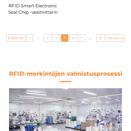
RFID Smart Electronic
Seal Chip -vesimittarin
säiliöauton lyijytiivisteen
kaapelisiteet
...
...
Edellinen
1
3
4
5
6
7
12
Seuraava
RFID-merkintöjen valmistusprosessi