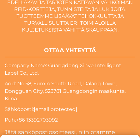
EDELLÄKÄVIJÄ TARJOTEN KATTAVAN VALIKOIMAN
RFID-KORTTEJA, TUNNISTEITA JA LUKIJOITA.
TUOTTEEMME LISÄÄVÄT TEHOKKUUTTA JA
TURVALLISUUTTA ERI TOIMIALOILLA
KULJETUKSISTA VÄHITTÄISKAUPPAAN.
OTTAA YHTEYTTÄ
Company Name: Guangdong Xinye Intelligent
Label Co., Ltd.
Add: No.58, Fumin South Road, Dalang Town,
Dongguan City, 523781 Guangdongin maakunta,
Kiina.
Sähköposti:
[email protected]
Puh:
+86 13392703992
Jätä sähköpostiosoitteesi, niin otamme
sinuun yhteyttä