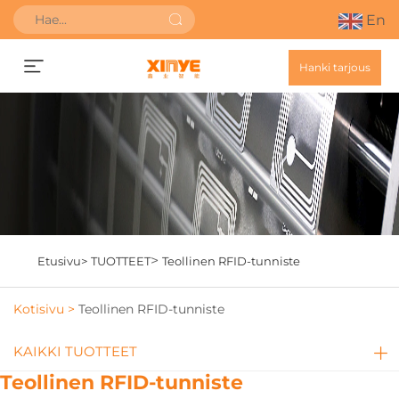
En
Hanki tarjous
>
Etusivu>
TUOTTEET
Teollinen RFID-tunniste
Kotisivu >
Teollinen RFID-tunniste
KAIKKI TUOTTEET
Teollinen RFID-tunniste