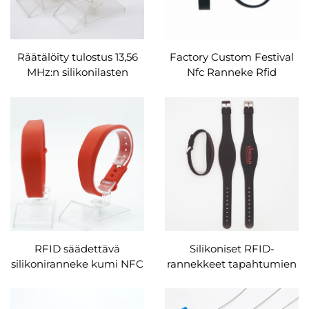
Räätälöity tulostus 13,56
Factory Custom Festival
MHz:n silikonilasten
Nfc Ranneke Rfid
RFID-rannekkeet
Rannekoru Silikoni
Ranneke vedenpitävä
Passiivinen
RFID säädettävä
Silikoniset RFID-
silikoniranneke kumi NFC
rannekkeet tapahtumien
RFID ranneke
henkilöllisyyden
todentamiseen