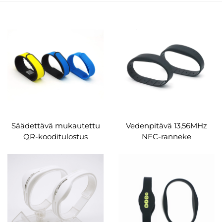
Säädettävä mukautettu
Vedenpitävä 13,56MHz
QR-kooditulostus
NFC-ranneke
kuminen RFID-rannekoru
silikonirannekkeet
MIFARE Classic EV1
Passiivinen Rfid käteisellä
silikoni RFID-ranneke
maksava ranneke