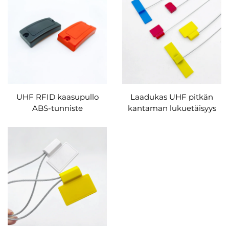
UHF RFID kaasupullo
Laadukas UHF pitkän
ABS-tunniste
kantaman lukuetäisyys
korkealaatuinen anti-
RFID metalli Cable Seal
metallitunniste tarraton
Tie Tag silkkipainatus
näyte kaasupullon
Logo smart Tag
käyttöön tietueiden
omaisuudenhallintaan
hallinta