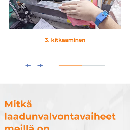
3. kitkaaminen
Mitkä
laadunvalvontavaiheet
meillä on