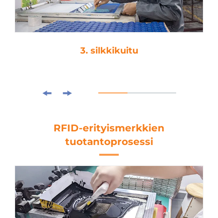
3. silkkikuitu
RFID-erityismerkkien
tuotantoprosessi