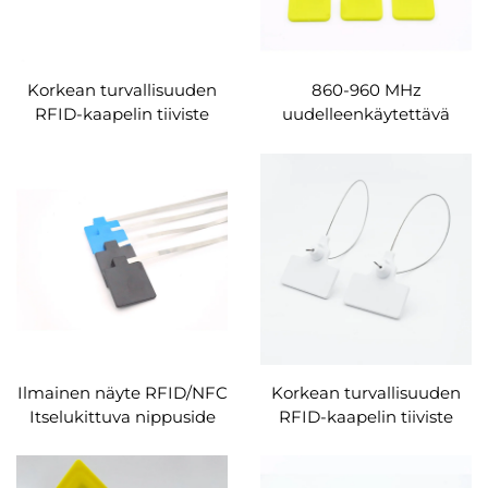
Korkean turvallisuuden
860-960 MHz
RFID-kaapelin tiiviste
uudelleenkäytettävä
kirjoitettava RFID-
vedenpitävä epoksi RFID-
johtotiiviste NFC HF
tiivistelappu NFC
RFID-kaapelin
vetoketjullinen
nippusiteetin säiliön
kaapelitarra
pulttitiiviste
varastonhallintaan
Ilmainen näyte RFID/NFC
Korkean turvallisuuden
Itselukittuva nippuside
RFID-kaapelin tiiviste
Kertakäyttöinen pitkän
kirjoitettava RFID-
kantaman teräs UHF
johtotiiviste NFC HF