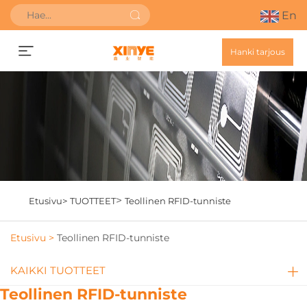
En
Hanki tarjous
>
Etusivu>
TUOTTEET
Teollinen RFID-tunniste
Etusivu >
Teollinen RFID-tunniste
KAIKKI TUOTTEET
Teollinen RFID-tunniste