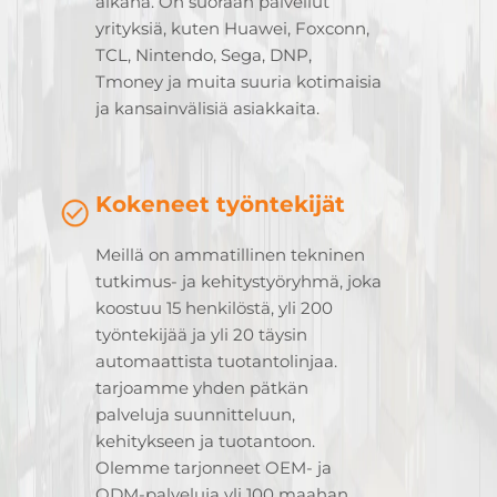
aikana. On suoraan palvellut
yrityksiä, kuten Huawei, Foxconn,
TCL, Nintendo, Sega, DNP,
Tmoney ja muita suuria kotimaisia
ja kansainvälisiä asiakkaita.
Kokeneet työntekijät
Meillä on ammatillinen tekninen
tutkimus- ja kehitystyöryhmä, joka
koostuu 15 henkilöstä, yli 200
työntekijää ja yli 20 täysin
automaattista tuotantolinjaa.
tarjoamme yhden pätkän
palveluja suunnitteluun,
kehitykseen ja tuotantoon.
Olemme tarjonneet OEM- ja
ODM-palveluja yli 100 maahan,