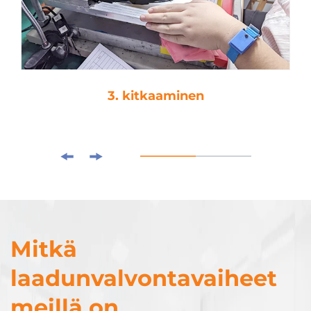
3. kitkaaminen
Mitkä
laadunvalvontavaiheet
meillä on