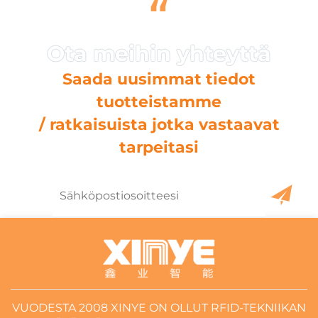
“
Saada uusimmat tiedot
tuotteistamme
/ ratkaisuista jotka vastaavat
tarpeitasi
VUODESTA 2008 XINYE ON OLLUT RFID-TEKNIIKAN