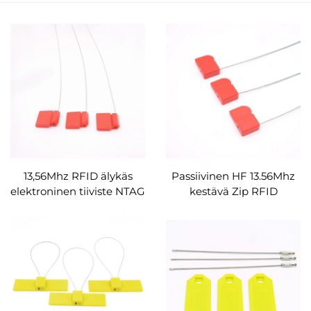
13,56Mhz RFID älykäs
Passiivinen HF 13.56Mhz
elektroninen tiiviste NTAG
kestävä Zip RFID
213 siruvesimittarin
kaapeliside etiketti
säiliöauton lyijytiiviste
Muovinen RFID-säiliön
kaapelin nippusiteet
tiivisteen etiketti