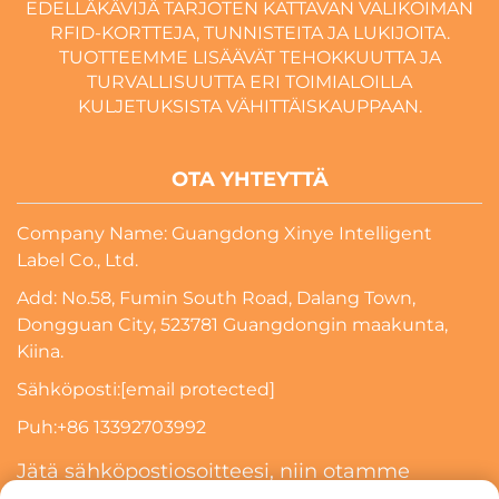
EDELLÄKÄVIJÄ TARJOTEN KATTAVAN VALIKOIMAN
RFID-KORTTEJA, TUNNISTEITA JA LUKIJOITA.
TUOTTEEMME LISÄÄVÄT TEHOKKUUTTA JA
TURVALLISUUTTA ERI TOIMIALOILLA
KULJETUKSISTA VÄHITTÄISKAUPPAAN.
OTA YHTEYTTÄ
Company Name: Guangdong Xinye Intelligent
Label Co., Ltd.
Add: No.58, Fumin South Road, Dalang Town,
Dongguan City, 523781 Guangdongin maakunta,
Kiina.
Sähköposti:
[email protected]
Puh:
+86 13392703992
Jätä sähköpostiosoitteesi, niin otamme
sinuun yhteyttä