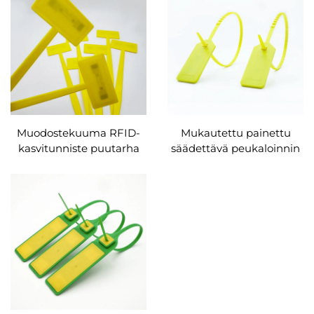
RFID ruostumattomasta
RFID-kaapelin
teräksestä valmistettu
nippusiteetin säiliön
nippuside
pulttitiiviste
Muodostekuuma RFID-
Mukautettu painettu
kasvitunniste puutarha
säädettävä peukaloinnin
kasvitunnistus vihersali
esto RFID NFC -riippuva
vedenkestävä
tarra Väärennösten estävä
kasvitunniste
vetoketjun kaapelimerkki
logistiikkavaatteille