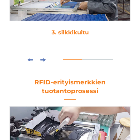
3. silkkikuitu
RFID-erityismerkkien
tuotantoprosessi