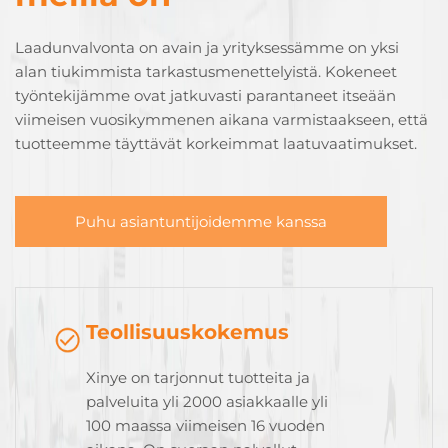
Laadunvalvonta on avain ja yrityksessämme on yksi
alan tiukimmista tarkastusmenettelyistä. Kokeneet
työntekijämme ovat jatkuvasti parantaneet itseään
viimeisen vuosikymmenen aikana varmistaakseen, että
tuotteemme täyttävät korkeimmat laatuvaatimukset.
Puhu asiantuntijoidemme kanssa
Teollisuuskokemus
Xinye on tarjonnut tuotteita ja
palveluita yli 2000 asiakkaalle yli
100 maassa viimeisen 16 vuoden