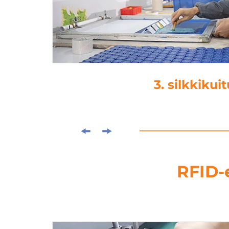
4. lam
RFID-