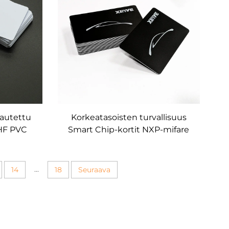
autettu
Korkeatasoisten turvallisuus
HF PVC
Smart Chip-kortit NXP-mifare
 RFID nfc-
Desfire-2K 4K 8K EV1 EV3 RFID-
akortiksi
kortit sähkökortin lataukseen ja
ajoneuvon pääsyn hallintaan
...
14
18
Seuraava