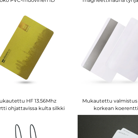
oko PVC-muovinen ID
magneettinauha tyhjä 
Valkoinen tyhjä kortti
avainkortti
magneettiraidalla
ukautettu HF 13.56Mhz
Mukautettu valmistus 
tti ohjattavissa kulta silkki
korkean koerentt
ettu pvc-yrityskortti nfc-
magneettikortti PVC-m
kortti
RFID viivakoodiko