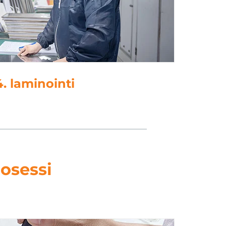
5. lävistys
osessi