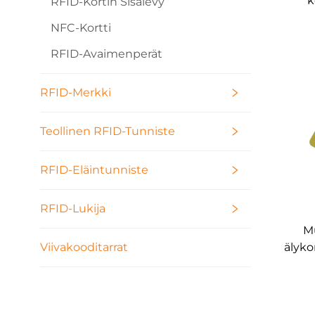
k
RFID-Kortin Sisälevy
NFC-Kortti
RFID-Avaimenperät
RFID-Merkki
Teollinen RFID-Tunniste
RFID-Eläintunniste
RFID-Lukija
M
älykor
Viivakooditarrat
pain