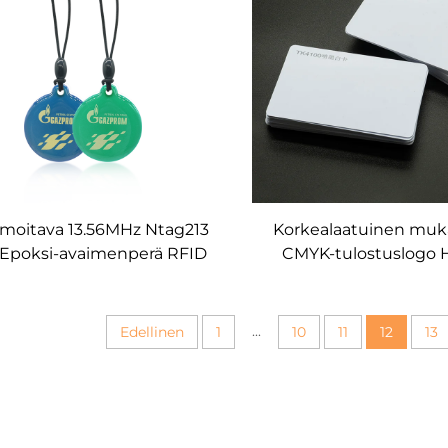
lmoitava 13.56MHz Ntag213
Korkealaatuinen muk
Epoksi-avaimenperä RFID
CMYK-tulostuslogo 
ess Control Keychain Tag
älykäs kortti Plastinen
yrityskortti jäsenikkun
...
Edellinen
1
10
11
12
13