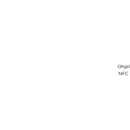
Ohje
NFC 
Acc