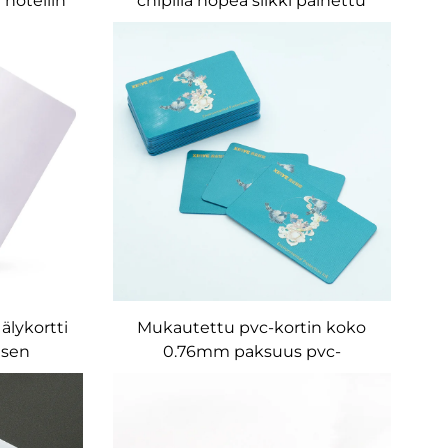
hotellin
chipillä hopea silkki painettu
Klassinen MF Desfire EV1 2K 4K
8k PVC-kortti
älykortti
Mukautettu pvc-kortin koko
isen
0.76mm paksuus pvc-
ateriaali
jäsenikkakortti / vip-kortti /
rtti
yrityskortti viivakoodilla ja
sarjanumerolla