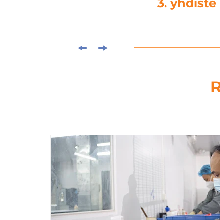
4. kuormitusl
R