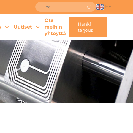
En
Ota
Hanki
A
Uutiset
meihin
tarjous
yhteyttä