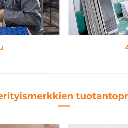
inointi
erityismerkkien tuotantopr