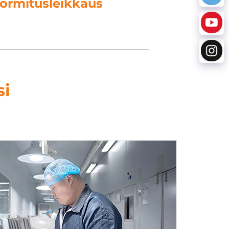
 tietojenkäsittely
si