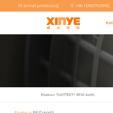
[email protected]
+86 13392703992
Kot
>
Etusivu>
TUOTTEET
RFID-kortti
Etusivu >
RFID-kortti