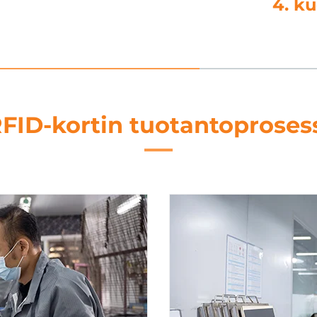
eikkaus
5.
FID-kortin tuotantoproses