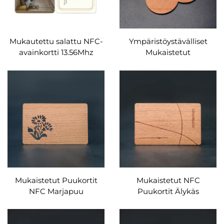
Mukautettu salattu NFC-
Ympäristöystävälliset
avainkortti 13.56Mhz
Mukaistetut
MIFARE Classic 1K
Laserimerkitetyt
pääsyhallinta PVC RFID-
vuonemukiksen RFID
hotellin avainkortti
Puukortit NFC-liittymä
Vedepuhallinen 13.56MHz
Taajuus
Mukaistetut Puukortit
Mukaistetut NFC
NFC Marjapuu
Puukortit Älykäs
Liitosmerkki Merkitty
Ympäristöystävälliset NFC
Lahjakuvite RFID
MIFARE DESFire EV1 4K