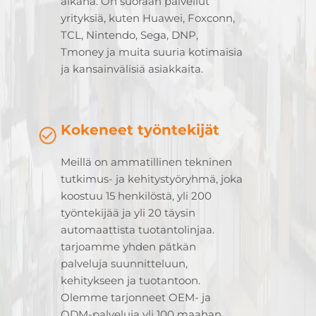
aikana. On suoraan palvellut
yrityksiä, kuten Huawei, Foxconn,
TCL, Nintendo, Sega, DNP,
Tmoney ja muita suuria kotimaisia
ja kansainvälisiä asiakkaita.
Kokeneet työntekijät
Meillä on ammatillinen tekninen
tutkimus- ja kehitystyöryhmä, joka
koostuu 15 henkilöstä, yli 200
työntekijää ja yli 20 täysin
automaattista tuotantolinjaa.
tarjoamme yhden pätkän
palveluja suunnitteluun,
kehitykseen ja tuotantoon.
Olemme tarjonneet OEM- ja
ODM-palveluja yli 100 maahan,