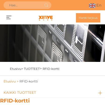
En
Hanki tarjous
>
Etusivu>
TUOTTEET
RFID-kortti
Etusivu >
RFID-kortti
KAIKKI TUOTTEET
RFID-kortti