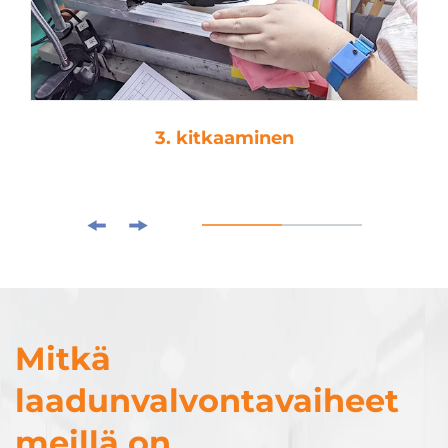
3. kitkaaminen
Mitkä
laadunvalvontavaiheet
meillä on