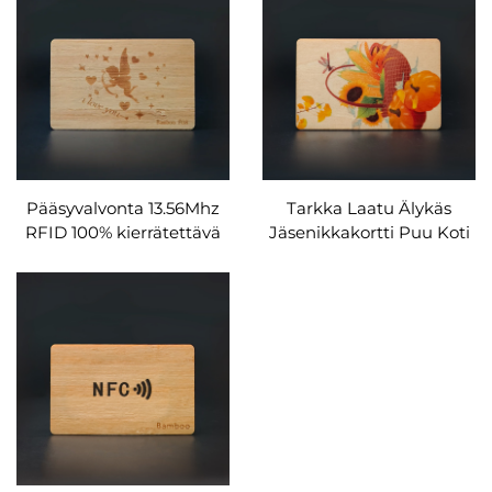
Puukortti
Puukortti
Pääsyvalvonta 13.56Mhz
Tarkka Laatu Älykäs
RFID 100% kierrätettävä
Jäsenikkakortti Puu Koti
puu rfid puu hotellin
Hotelli Avainkortti Rfid
avainkortti
Nfc Puu
Liiketoimintakortti