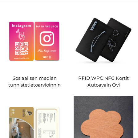
Sosiaalisen median
RFID WPC NFC Kortit
tunnistetietoarvioinnin
Autoavain Ovi
plastinen nfc-kortti,
Pääsyvalvonta
napauta kontaktiton
ohjattava digitaalinen
liikenneviivakoodi pop-
kortti mukautettavaksi