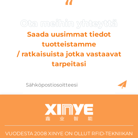
“
Saada uusimmat tiedot
tuotteistamme
/ ratkaisuista jotka vastaavat
tarpeitasi
VUODESTA 2008 XINYE ON OLLUT RFID-TEKNIIKAN