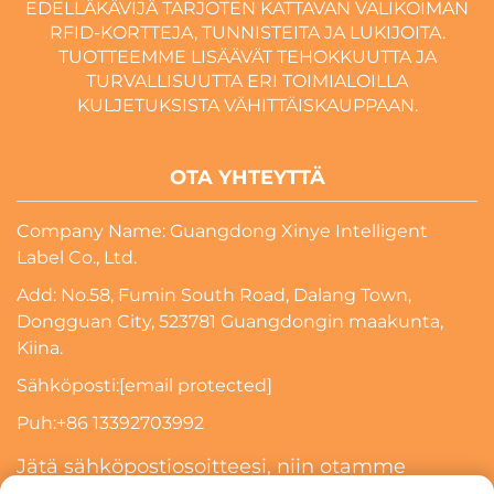
EDELLÄKÄVIJÄ TARJOTEN KATTAVAN VALIKOIMAN
RFID-KORTTEJA, TUNNISTEITA JA LUKIJOITA.
TUOTTEEMME LISÄÄVÄT TEHOKKUUTTA JA
TURVALLISUUTTA ERI TOIMIALOILLA
KULJETUKSISTA VÄHITTÄISKAUPPAAN.
OTA YHTEYTTÄ
Company Name: Guangdong Xinye Intelligent
Label Co., Ltd.
Add: No.58, Fumin South Road, Dalang Town,
Dongguan City, 523781 Guangdongin maakunta,
Kiina.
Sähköposti:
[email protected]
Puh:
+86 13392703992
Jätä sähköpostiosoitteesi, niin otamme
sinuun yhteyttä