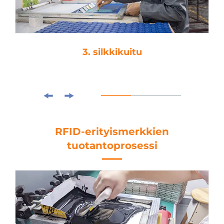
3. silkkikuitu
RFID-erityismerkkien
tuotantoprosessi