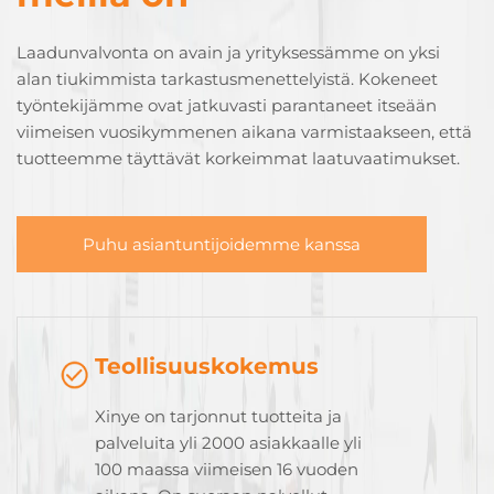
Laadunvalvonta on avain ja yrityksessämme on yksi
alan tiukimmista tarkastusmenettelyistä. Kokeneet
työntekijämme ovat jatkuvasti parantaneet itseään
viimeisen vuosikymmenen aikana varmistaakseen, että
tuotteemme täyttävät korkeimmat laatuvaatimukset.
Puhu asiantuntijoidemme kanssa
Teollisuuskokemus
Xinye on tarjonnut tuotteita ja
palveluita yli 2000 asiakkaalle yli
100 maassa viimeisen 16 vuoden