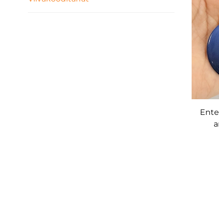
Ente
a
tunn
k