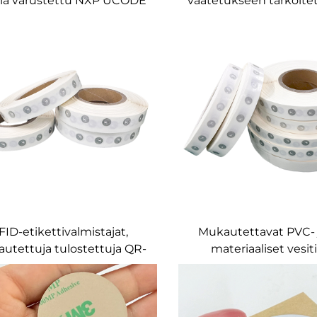
alla varustettu NXP UCODE
vaatetukseen tarkoite
UHF-hauras RFID-tarralla
tarrat, NXP UCODE 9 
erkitty EPC-koodattu
96-bittinen päällys
astakopioinnin estävä
paperipohjainen tyhj
merkintä
inlay-tarra vaatetusv
inventointijärjestelmä
FID-etikettivalmistajat,
Mukautettavat PVC- 
utettuja tulostettuja QR-
materiaaliset vesit
i- ja viivakoodietikettejä,
ohjelmoitavat passiiv
liimaus, NFC-etiketit, 15
NFC-tarrat (NTAG213, 
mm:n pienikokoinen
NTAG216) varastonhal