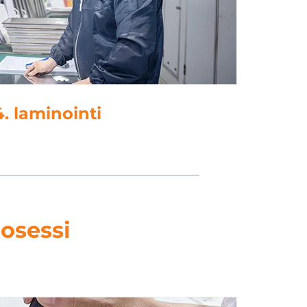
5. lävistys
osessi