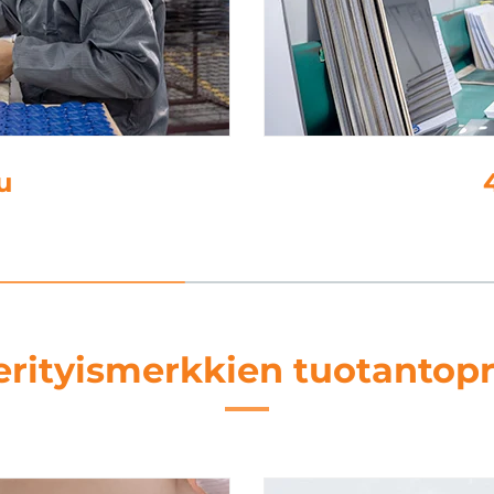
i
erityismerkkien tuotantopr