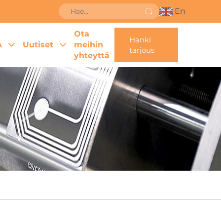
En
Ota
Hanki
A
Uutiset
meihin
tarjous
yhteyttä