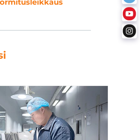
ietojenkäsittely
si