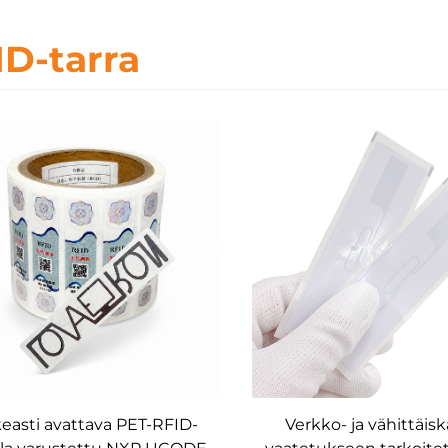
ID-tarra
keasti avattava PET-RFID-
Verkko- ja vähittäi