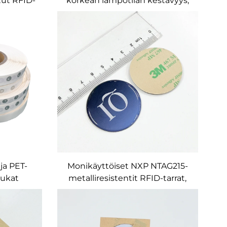
tut RFID-
korkean lämpötilan kestävyys,
-UHF-EPC
NTAG216-RFID-tägit
tetty
ä RFID-
araston
ä varten
ja PET-
Monikäyttöiset NXP NTAG215-
iukat
metalliresistentit RFID-tarrat,
iset HF
pyöreät, halkaisija 30 mm, 504
NTAG215,
B, täysväripainatus, QR-koodi ja
lintaan
viivakoodi, koodattavissa,
lukittavissa, 3M-liima