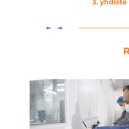
4. kuormituslei
R