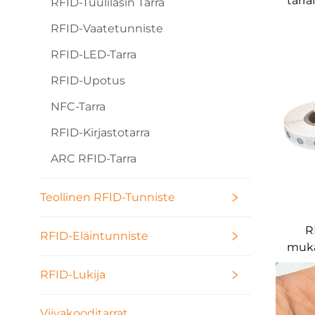
tarr
RFID-Tuulilasin Tarra
8 
RFID-Vaatetunniste
m
v
RFID-LED-Tarra
RFID-Upotus
NFC-Tarra
RFID-Kirjastotarra
ARC RFID-Tarra
Teollinen RFID-Tunniste
R
RFID-Eläintunniste
muka
kood
RFID-Lukija
3M-
Viivakooditarrat