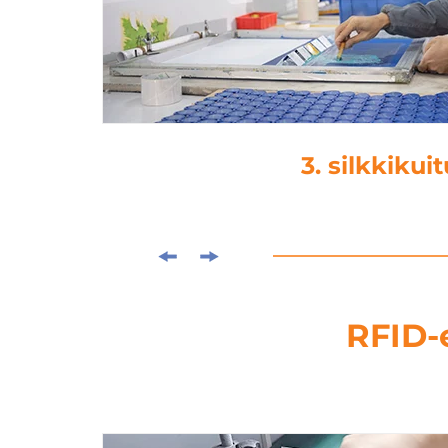
4. laminoint
RFID-