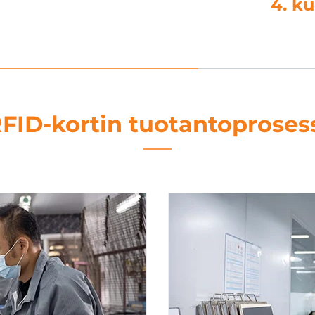
kkaus
5. t
FID-kortin tuotantoproses