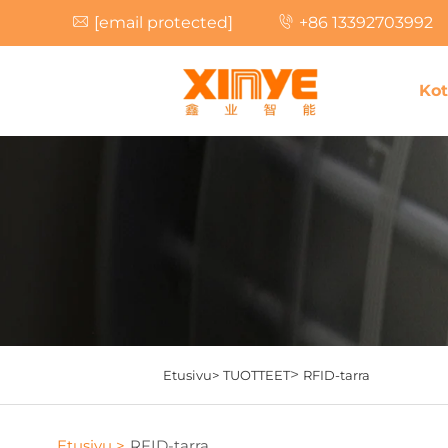
[email protected]
+86 13392703992
Kot
>
Etusivu>
TUOTTEET
RFID-tarra
Etusivu >
RFID-tarra