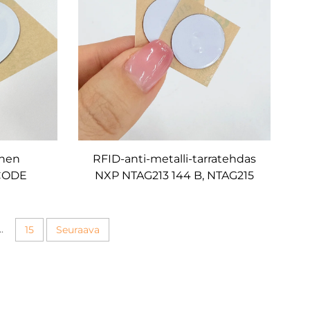
inen
RFID-anti-metalli-tarratehdas
ICODE
NXP NTAG213 144 B, NTAG215
tkän
504 B, NTAG216 888 B,
triä
ferriittikerros metallitarralla,
FID-
13,56 MHz NFC-tunniste, varojen
..
15
Seuraava
seuranta erämuodossa
aan