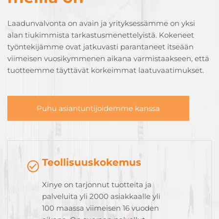
Laadunvalvonta on avain ja yrityksessämme on yksi
alan tiukimmista tarkastusmenettelyistä. Kokeneet
työntekijämme ovat jatkuvasti parantaneet itseään
viimeisen vuosikymmenen aikana varmistaakseen, että
tuotteemme täyttävät korkeimmat laatuvaatimukset.
Puhu asiantuntijoidemme kanssa
Teollisuuskokemus
Xinye on tarjonnut tuotteita ja
palveluita yli 2000 asiakkaalle yli
100 maassa viimeisen 16 vuoden