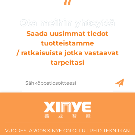
“
Saada uusimmat tiedot
tuotteistamme
/ ratkaisuista jotka vastaavat
tarpeitasi
VUODESTA 2008 XINYE ON OLLUT RFID-TEKNIIKAN