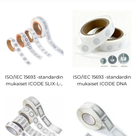
ISO/IEC 15693 -standardin
ISO/IEC 15693 -standardin
mukaiset ICODE SLIX-L-,
mukaiset ICODE DNA
ICODE SLIX-S- ja ICODE
AES 128-bittiset RFID-
SLIX-RFID-tarrat, NFC-
tarrat, -tunnisteet ja -
tarrat, HF-tagit, erämyynti
merkintätarrat
tuotetunnistukseen ja
väärennösten torjuntaan