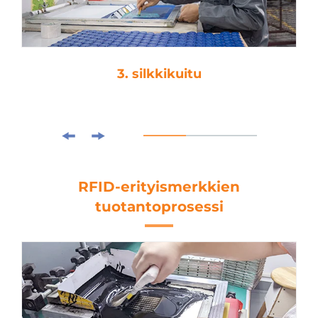
3. silkkikuitu
RFID-erityismerkkien
tuotantoprosessi