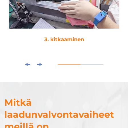
3. kitkaaminen
Mitkä
laadunvalvontavaiheet
meillä on