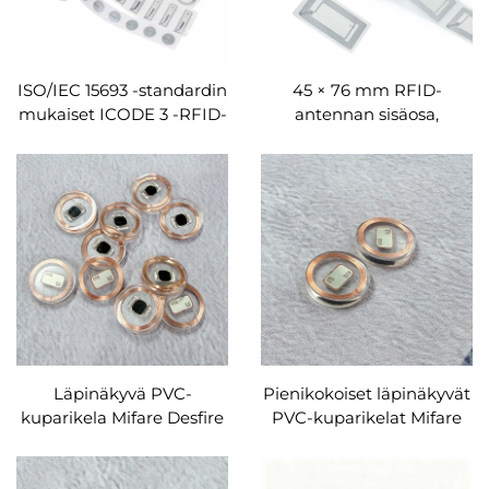
ISO/IEC 15693 -standardin
45 × 76 mm RFID-
mukaiset ICODE 3 -RFID-
antennan sisäosa,
tarratunnisteet, korkean
standardikortin koko 85,5
suorituskyvyn HF-
× 54 mm, ICODE SLIX 2 -
tunnisteet, räätälöityjä
RFID-tarrat, mukautettu
tuotteita
Läpinäkyvä PVC-
Pienikokoiset läpinäkyvät
kuparikela Mifare Desfire
PVC-kuparikelat Mifare
EV3 2 K:n RFID-
Desfire EV3 2 K:n RFID-
merkkitagien kiekot
levytagit