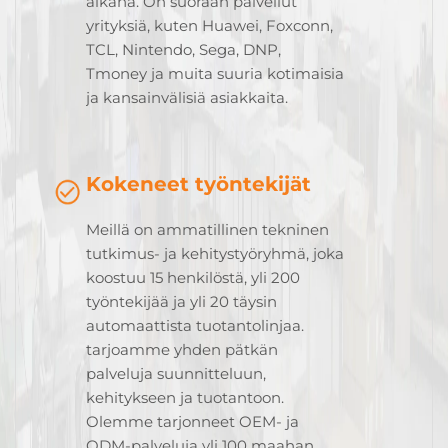
aikana. On suoraan palvellut
yrityksiä, kuten Huawei, Foxconn,
TCL, Nintendo, Sega, DNP,
Tmoney ja muita suuria kotimaisia
ja kansainvälisiä asiakkaita.
Kokeneet työntekijät
Meillä on ammatillinen tekninen
tutkimus- ja kehitystyöryhmä, joka
koostuu 15 henkilöstä, yli 200
työntekijää ja yli 20 täysin
automaattista tuotantolinjaa.
tarjoamme yhden pätkän
palveluja suunnitteluun,
kehitykseen ja tuotantoon.
Olemme tarjonneet OEM- ja
ODM-palveluja yli 100 maahan,