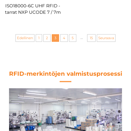
ISO18000-6C UHF RFID -
tarrat NXP UCODE 7 / 7m
UHF RFID -tunnisteet
matkatavaroiden
hallintaan
...
Edellinen
1
2
3
4
5
15
Seuraava
RFID-merkintöjen valmistusprosessi