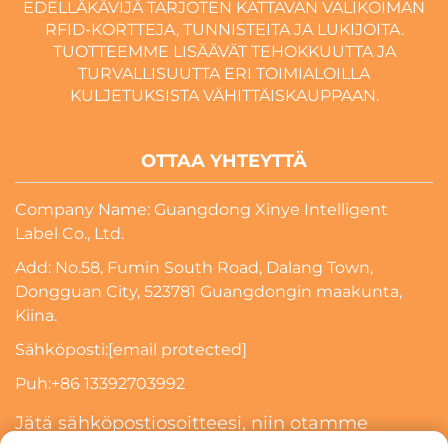
EDELLÄKÄVIJÄ TARJOTEN KATTAVAN VALIKOIMAN
RFID-KORTTEJA, TUNNISTEITA JA LUKIJOITA.
TUOTTEEMME LISÄÄVÄT TEHOKKUUTTA JA
TURVALLISUUTTA ERI TOIMIALOILLA
KULJETUKSISTA VÄHITTÄISKAUPPAAN.
OTTAA YHTEYTTÄ
Company Name: Guangdong Xinye Intelligent
Label Co., Ltd.
Add: No.58, Fumin South Road, Dalang Town,
Dongguan City, 523781 Guangdongin maakunta,
Kiina.
Sähköposti:
[email protected]
Puh:
+86 13392703992
Jätä sähköpostiosoitteesi, niin otamme
sinuun yhteyttä