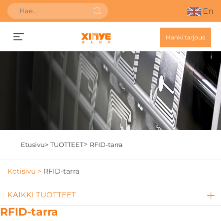
En
Hanki tarjous
>
Etusivu>
TUOTTEET
RFID-tarra
Kotisivu >
RFID-tarra
KAIKKI TUOTTEET
RFID-tarra