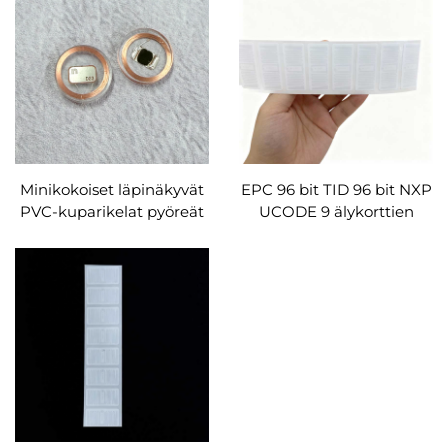
Minikokoiset läpinäkyvät
EPC 96 bit TID 96 bit NXP
PVC-kuparikelat pyöreät
UCODE 9 älykorttien
HF-ISO14443A Mifare
tunnisteet UHF RFID -
Desfire EV3 2 K:n RFID-
tarrat vähittäiskaupan
kolikko-tagit
hallintaan