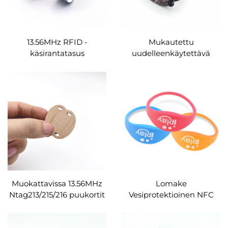
13.56MHz RFID -
Mukautettu
käsirantatasus
uudelleenkäytettävä
kahvikauppa
RFID-käsiranta puu LF
pääsyhallintaan PP-
HF kortti kankaan RFID-
papuinen
kahvi
kerrankäyttöinen käyrä
kokospähkinänkansi
MIFARE Ultralight EV1
käsiranta
Muokattavissa 13.56MHz
Lomake
Ntag213/215/216 puukortit
Vesiprotektioinen NFC
käsirantatasusit RFID-
Siilihopea 125khz
käsiranta festivaali
Siilihopea Armband