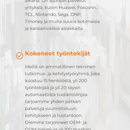
aikana. On suoraan palvellut
yrityksiä, kuten Huawei, Foxconn,
TCL, Nintendo, Sega, DNP,
Tmoney ja muita suuria kotimaisia
ja kansainvälisiä asiakkaita.
Kokeneet työntekijät
Meillä on ammatillinen tekninen
tutkimus- ja kehitystyöryhmä, joka
koostuu 15 henkilöstä, yli 200
työntekijää ja yli 20 täysin
automaattista tuotantolinjaa.
tarjoamme yhden pätkän
palveluja suunnitteluun,
kehitykseen ja tuotantoon.
Olemme tarjonneet OEM- ja
ODM-palveluja yli 100 maahan,