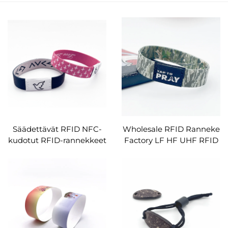
Säädettävät RFID NFC-
Wholesale RFID Ranneke
kudotut RFID-rannekkeet
Factory LF HF UHF RFID
uskonnollisiin
NFC Kudotut rannekkeet
tapahtumiin
konserttien lipuiksi