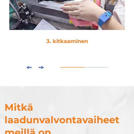
3. kitkaaminen
Mitkä
laadunvalvontavaiheet
meillä on