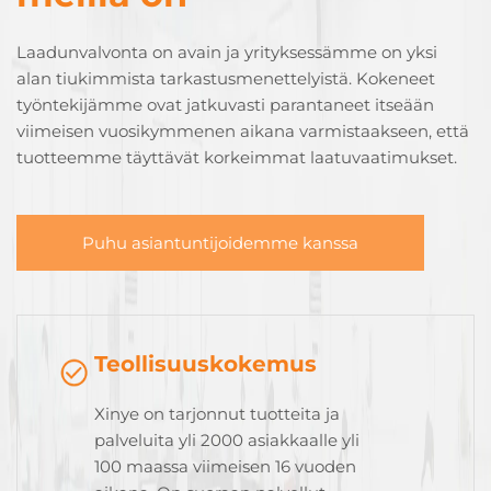
Laadunvalvonta on avain ja yrityksessämme on yksi
alan tiukimmista tarkastusmenettelyistä. Kokeneet
työntekijämme ovat jatkuvasti parantaneet itseään
viimeisen vuosikymmenen aikana varmistaakseen, että
tuotteemme täyttävät korkeimmat laatuvaatimukset.
Puhu asiantuntijoidemme kanssa
Teollisuuskokemus
Xinye on tarjonnut tuotteita ja
palveluita yli 2000 asiakkaalle yli
100 maassa viimeisen 16 vuoden