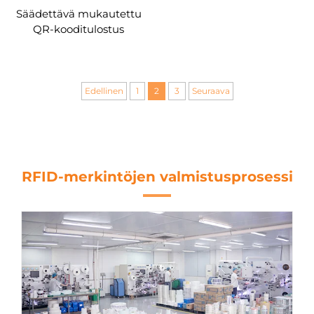
Säädettävä mukautettu
QR-kooditulostus
kuminen RFID-rannekoru
MIFARE Classic EV1
silikoni RFID-ranneke
Edellinen
1
2
3
Seuraava
RFID-merkintöjen valmistusprosessi