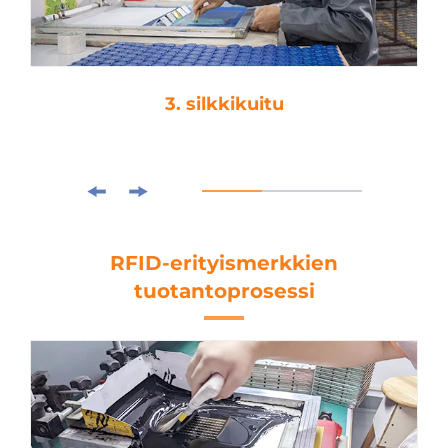
3. silkkikuitu
RFID-erityismerkkien
tuotantoprosessi