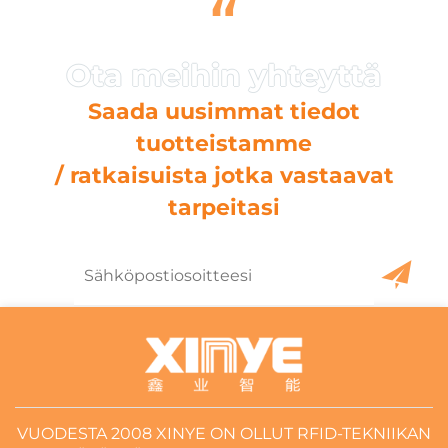
“
Saada uusimmat tiedot
tuotteistamme
/ ratkaisuista jotka vastaavat
tarpeitasi
VUODESTA 2008 XINYE ON OLLUT RFID-TEKNIIKAN