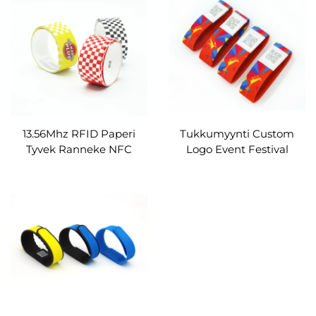
käsiranta
Hopea Passiivinen NFC
13.56mhz RFID
Kaumihopea
13.56Mhz RFID Paperi
Tukkumyynti Custom
Tyvek Ranneke NFC
Logo Event Festival
Paper Tyvek Rannekoru
kangasrannekkeet nfc
tapahtumakankainen
ranneke RFID-
tunnisteella
musiikkifestivaaliin