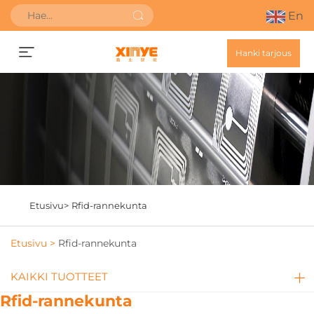
En
Hanki tarjous
Etusivu>
Rfid-rannekunta
Etusivu >
Rfid-rannekunta
KAIKKI TUOTTEET
Rfid-rannekunta