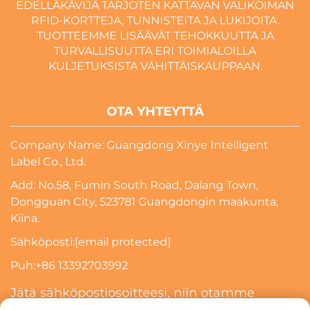
EDELLÄKÄVIJÄ TARJOTEN KATTAVAN VALIKOIMAN
RFID-KORTTEJA, TUNNISTEITA JA LUKIJOITA.
TUOTTEEMME LISÄÄVÄT TEHOKKUUTTA JA
TURVALLISUUTTA ERI TOIMIALOILLA
KULJETUKSISTA VÄHITTÄISKAUPPAAN.
OTA YHTEYTTÄ
Company Name: Guangdong Xinye Intelligent
Label Co., Ltd.
Add: No.58, Fumin South Road, Dalang Town,
Dongguan City, 523781 Guangdongin maakunta,
Kiina.
Sähköposti:
[email protected]
Puh:
+86 13392703992
Jätä sähköpostiosoitteesi, niin otamme
sinuun yhteyttä