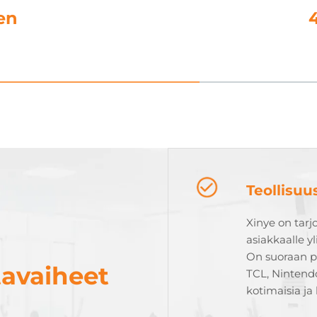
en
Teollisu
Xinye on tarj
asiakkaalle y
On suoraan pa
tavaiheet
TCL, Nintend
kotimaisia ja 