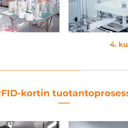
4. k
FID-kortin tuotantoproses