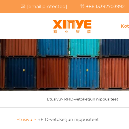
[email protected]
+86 13392703992
Kot
Etusivu>
RFID-vetoketjun nippusiteet
Etusivu >
RFID-vetoketjun nippusiteet