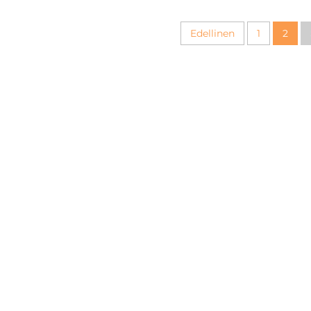
hallintaan
Edellinen
1
2