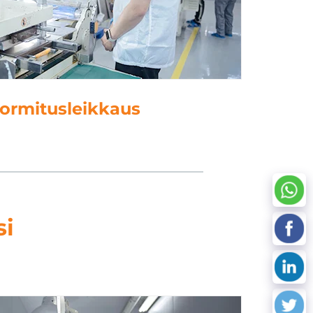
uormitusleikkaus
si