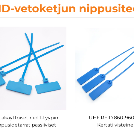
ID-vetoketjun nippusite
takäyttöiset rfid T-tyypin
UHF RFID 860-96
ppusidetarrat passiiviset
Kertatiivistein
nippusidetarrat
kaapelitunniste seu