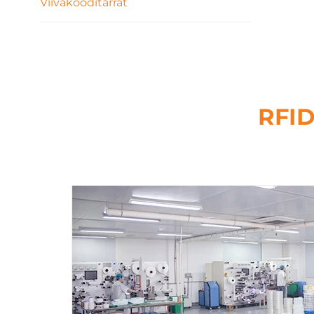
Viivakooditarrat
RFID