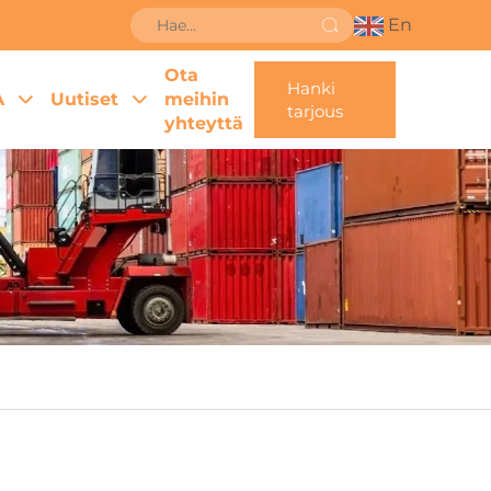
En
Ota
Hanki
A
Uutiset
meihin
tarjous
yhteyttä