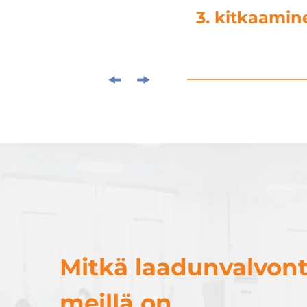
3. kitkaamin
Mitkä laadunvalvon
meillä on