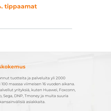
4. tippaamat
uskokemus
onnut tuotteita ja palveluita yli 2000
li 100 maassa viimeisen 16 vuoden aikana.
lvellut yrityksiä, kuten Huawei, Foxconn,
o, Sega, DNP, Tmoney ja muita suuria
kansainvälisiä asiakkaita.