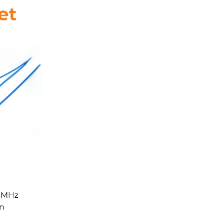
et
0MHz
en
rannan