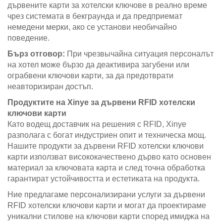
дървените карти за хотелски ключове в реално време
чрез системата в бекграунда и да предприемат
немедени мерки, ако се установи необичайно
поведение.
Бърз отговор:
При чрезвычайна ситуация персоналът
на хотел може бързо да деактивира загубени или
ограбвени ключови карти, за да предотврати
неавторизиран достъп.
Продуктите на Xinye за дървени RFID хотелски
ключови карти
Като водещ доставчик на решения с RFID, Xinye
разполага с богат индустриен опит и техническа мощ.
Нашите продукти за дървени RFID хотелски ключови
карти използват висококачествено дърво като основен
материал за ключовата карта и след точна обработка
гарантират устойчивостта и естетиката на продукта.
Ние предлагаме персонализирани услуги за дървени
RFID хотелски ключови карти и могат да проектираме
уникални стилове на ключови карти според имиджа на