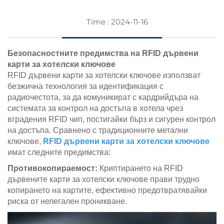
Time : 2024-11-16
Безопасностните предимства на RFID дървени
карти за хотелски ключове
RFID дървени карти за хотелски ключове използват
безжична технология за идентификация с
радиочестота, за да комуникират с кардрийдъра на
системата за контрол на достъпа в хотела чрез
вградения RFID чип, постигайки бърз и сигурен контрол
на достъпа. Сравнено с традиционните метални
ключове,
RFID дървени карти за хотелски ключове
имат следните предимства:
Противокопираемост:
Криптирането на RFID
дървените карти за хотелски ключове прави трудно
копирането на картите, ефективно предотвратявайки
риска от нелегален проникване.