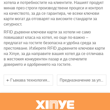
хотела и потребностите на клиентите. Нашият продукт
минав през строги производствени процеси и контрол
на качеството, за да се гарантира, че всеки ключови
карти могат да отговарят на високите стандарти за
сигурност.
RFID дървени ключови карти за хотели не само
повишават класа на хотел, но още по-важно –
предлагат на гостите безопасна и удобна среда за
престояване. Изберете RFID дървените ключови карти
на Xinye, за да направите вашия хотел да се отличава
в жестокия конкурентен пазар и да спечелите
доверието и одобрението на гостите.
Предназначение за управление на стоката: Предимствата на RFID ушни етикети
Гъвкава технология: Многострунността на RFID FPC етикетите в различни приложения