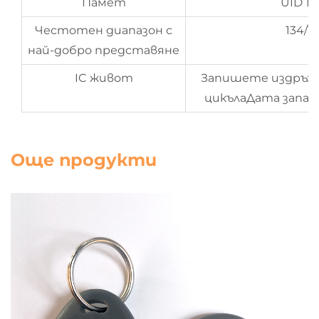
Памет
UID 1
Честотен диапазон с
134/1
най-добро представяне
IC живот
Запишете издръжл
цикълаДата запаз
Още продукти