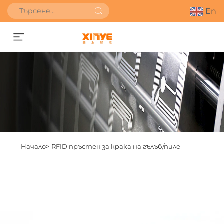
En
Получете оферта
Начало>
RFID пръстен за крака на гълъб/пиле