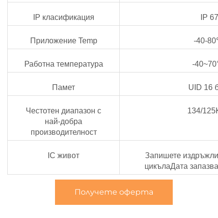
IP класификация
IP 6
Приложение Temp
-40-8
Работна температура
-40~70
Памет
UID 16 
Честотен диапазон с
134/12
най-добра
производителност
IC живот
Запишете издръжлив
цикълаДата запазва
Получете оферта