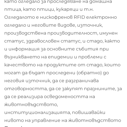
като огледало за проследяване на домашна
птица, като птици, кукаряци и т.н.
Огледалото е нискофренов RFID електронно
огледало и неговите видове, източник,
производствена производителност, имунен
статус, здравословен статус, и стадо, както
и информация за основните събития при
възникването на епидемии и проблеми с
качеството на продуктите от стадо, които
могат да бъдат проследени (обратно) до
неговия източник, да се разграничава
отговорността, да се закупят празнините, за
да се реализира осведомеността на
животновъдството,
институционализацията, повишавайки
нивото на управление на животновъдството