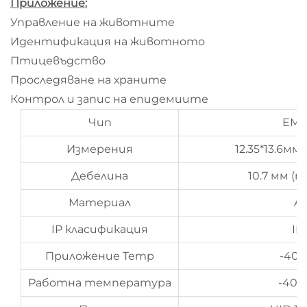
Приложение:
Управление на животните
Идентификация на животното
Птицевъдство
Проследяване на храните
Контрол и запис на епидемиите
Чип
EM4
Измерения
12.35*13.6мм
Дебелина
10.7 мм (п
Материал
A
IP класификация
IP
Приложение Temp
-40
Работна температура
-40~