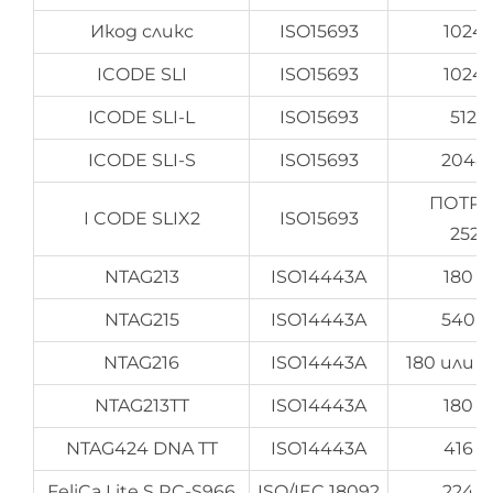
Икод сликс
ISO15693
1024
ICODE SLI
ISO15693
1024
ICODE SLI-L
ISO15693
512 
ICODE SLI-S
ISO15693
2048
ПОТРЕ
I CODE SLIX2
ISO15693
252
NTAG213
ISO14443A
180 
NTAG215
ISO14443A
540 
NTAG216
ISO14443A
180 или 
NTAG213TT
ISO14443A
180 
NTAG424 DNA TT
ISO14443A
416 
FeliCa Lite S RC-S966
ISO/IEC 18092
224 