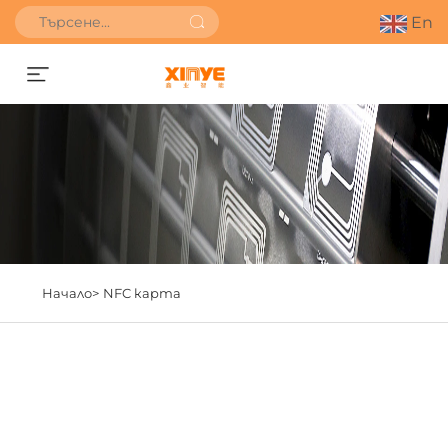
En
Получете оферта
Начало>
NFC карта