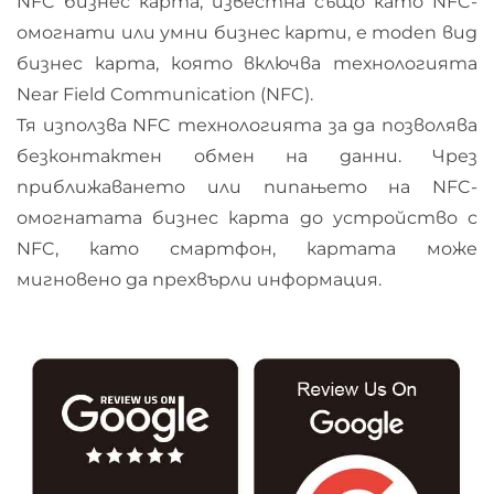
NFC бизнес карта, известна също като NFC-
омогнати или умни бизнес карти, е moden вид
бизнес карта, която включва технологията
Near Field Communication (NFC).
Тя използва NFC технологията за да позволява
безконтактен обмен на данни. Чрез
приближаването или пипањето на NFC-
омогнатата бизнес карта до устройство с
NFC, като смартфон, картата може
мигновено да прехвърли информация.