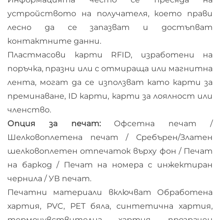
устройството на получателя, което прави
лесно да се запазват и достъпват
контактните данни.
Пластмасови карти RFID, изработени на
поръчка, празни или с отмираща или магнитна
лента, могат да се използват като карти за
преминаване, ID карти, карти за лоялност или
членство.
Опция за печат:
Офсетна печат /
Шелковоплетена печат / Сребърен/Златен
шелковоплетен отпечаток върху фон / Печат
на баркод / Печат на номера с инжектиран
чернила / УВ печат.
Печатни материали включват Обработена
хартия, PVC, PET бяла, синтетична хартия,
термочувствителна хартия, прозрачен