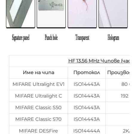
HF 13.56 MHz Чипове (час
Име на чипа
Протокол
Производ
MIFARE Ultralight EV1
ISO14443A
80 б
MIFARE Ultralight C
ISO14443A
192 
MIFARE Classic S50
ISO14443A
1
MIFARE Classic S70
ISO14443A
4
MIFARE DESFire
ISO14444A
2K/4