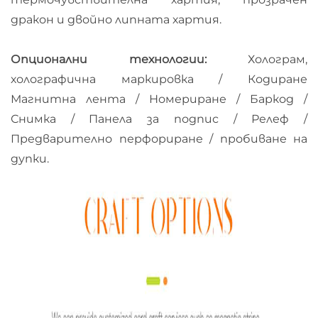
дракон и двойно липната хартия.
Опционални технологии:
Холограм,
холографична маркировка / Кодиране
Магнитна лента / Номериране / Баркод /
Снимка / Панела за подпис / Релеф /
Предварително перфориране / пробиване на
дупки.