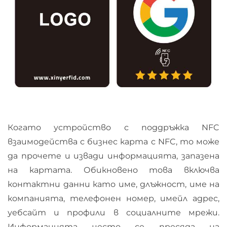
Когато устройство с поддръжка NFC
взаимодейства с бизнес карта с NFC, то може
да прочете и извади информацията, запазена
на картата. Обикновено това включва
контактни данни като име, длъжност, име на
компанията, телефонен номер, имейл адрес,
уебсайт и профили в социалните мрежи.
Информацията често се пресяда на