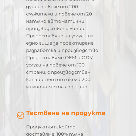
души, повече от 200
служители и повече от 20
напълно автоматични
производствени линии.
Предоставяне на услуги на
едно гише за проектиране,
разработка и производство.
Предоставяме OEM и ODM
услуги на повече от 100
страни, с производствен
капацитет от около 200
милиона листа годишно.
Тестване на продукта
Продуктът, който
доставяме, 100% пълна