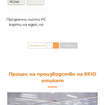
Прозрачни чисти PC
карти на едро, по
поръчка (без чип)
Предишна
1
2
Следваща
Процес на производство на RFID
етикет