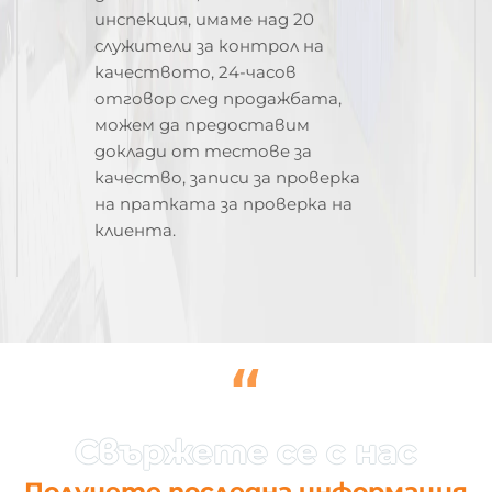
инспекция, имаме над 20
служители за контрол на
качеството, 24-часов
отговор след продажбата,
можем да предоставим
доклади от тестове за
качество, записи за проверка
на пратката за проверка на
клиента.
“
Получете последна информация