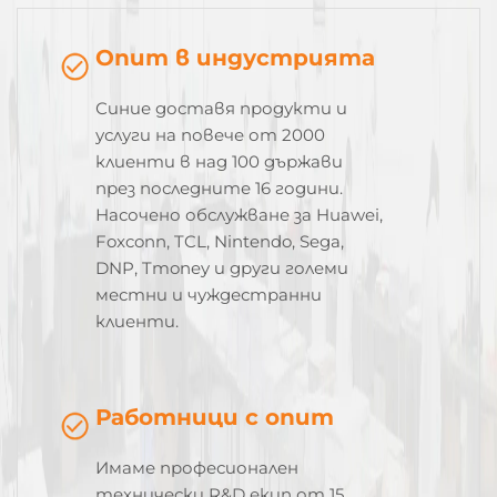
Опит в индустрията
Синие доставя продукти и
услуги на повече от 2000
клиенти в над 100 държави
през последните 16 години.
Насочено обслужване за Huawei,
Foxconn, TCL, Nintendo, Sega,
DNP, Tmoney и други големи
местни и чуждестранни
клиенти.
Работници с опит
Имаме професионален
технически R&D екип от 15