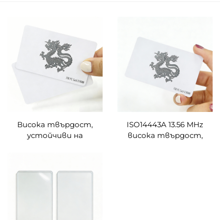
Висока твърдост,
ISO14443A 13.56 MHz
устойчиви на
висока твърдост,
драскотини, чист PC
напълно от PC
материал F08 RFID
материал FM11RF08
идентифициране на PC
RFID идентифициране
карти по поръчка
на PC карти по
поръчка