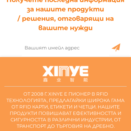
за нашите продукти
/ решения, отговарящи на
вашите нужди
ОТ 2008 Г. XINYE Е ПИОНЕР В RFID
ТЕХНОЛОГИЯТА, ПРЕДЛАГАЙКИ ШИРОКА ГАМА
ОТ RFID КАРТИ, ЕТИКЕТИ И ЧЕТЦИ. НАШИТЕ
ПРОДУКТИ ПОВИШАВАТ ЕФЕКТИВНОСТТА И
СИГУРНОСТТА В РАЗЛИЧНИ ИНДУСТРИИ, ОТ
ТРАНСПОРТ ДО ТЪРГОВИЯ НА ДРЕБНО.