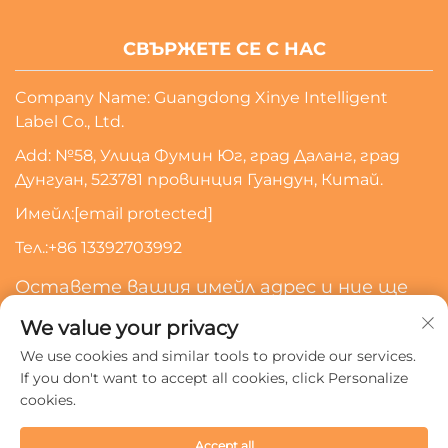
СВЪРЖЕТЕ СЕ С НАС
Company Name: Guangdong Xinye Intelligent
Label Co., Ltd.
Add: №58, Улица Фумин Юг, град Даланг, град
Дунгуан, 523781 провинция Гуандун, Китай.
Имейл:
[email protected]
Тел.:
+86 13392703992
Оставете вашия имейл адрес и ние ще
се свържем с вас
We value your privacy
We use cookies and similar tools to provide our services.
Абонирайте Се
If you don't want to accept all cookies, click Personalize
cookies.
Всички права запазени © 2024 Guangdong Xinye
Accept all