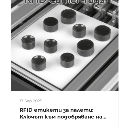
хотелски ключове заменят
традиционните магнитни ленти...
17 Sep 2025
RFID етикети за палети:
Ключът към подобряване на
ефективността на