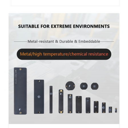
станали ключов фактор за
подобряване на оперативната
ефективност. RFID ABS
етикетите, пуснати от
Guangdong Xinye Intelligent Label Co...