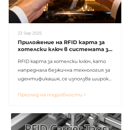
23 Sep 2025
Приложение на RFID карта за
хотелски ключ в системата за
управление на хотели
RFID карта за хотелски ключ, като
напреднала безжична технология за
идентификация, се използва широко
в хотелски системи за управление,
Преглед на подробности
за да помогне на хотелите да
постигнат безпроблемен достъп,
управление на клиенти и контрол
на сигурността. RFID картите за