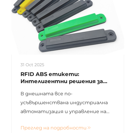
31 Oct 2025
RFID ABS етикети:
Интелигентни решения за
проследяване в сурови
В днешната все по-
промишлени среди
усъвършенствана индустриална
автоматизация и управление на
активи, стабилните и надеждни
Преглед на подробности
технологии за идентификация са