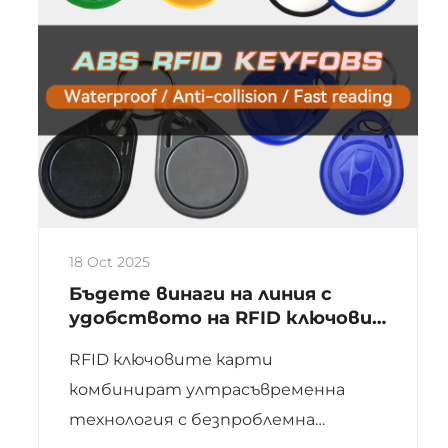
18 Oct 2025
Бъдете винаги на линия с
удобството на RFID ключови
карти
RFID ключовите карти
комбинират ултрасъвременна
технология с безпроблемна