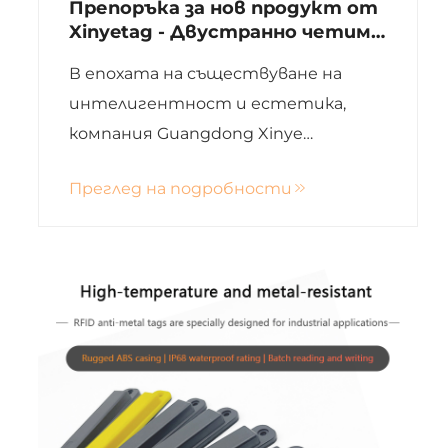
Препоръка за нов продукт от
Xinyetag - Двустранно четима
RFID метална карта
В епохата на съществуване на
интелигентност и естетика,
компания Guangdong Xinye
Intelligent Label Co,LTD. пусна серия
Преглед на подробности
двустранно четими RFID метални
карти – една карта, четене от
двете страни, изцяло с метален
текстур. Този нов продукт
перфектно комбинира...