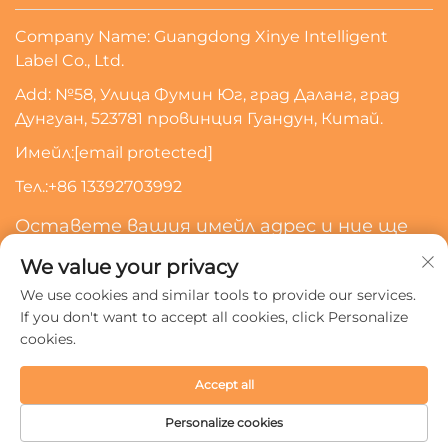
Company Name: Guangdong Xinye Intelligent
Label Co., Ltd.
Add: №58, Улица Фумин Юг, град Даланг, град
Дунгуан, 523781 провинция Гуандун, Китай.
Имейл:
[email protected]
Тел.:
+86 13392703992
Оставете вашия имейл адрес и ние ще
се свържем с вас
We value your privacy
We use cookies and similar tools to provide our services.
Абонирайте Се
If you don't want to accept all cookies, click Personalize
cookies.
Всички права запазени © 2024 Guangdong Xinye
Accept all
Intelligent Label Co., Ltd.
Политика за поверителност
Personalize cookies