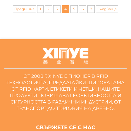
или интелигентните печати
Предишна
1
2
3
4
5
6
7
Следваща
съчетават RFID технологията с
механизми за физическо
запечатване, за да създадат
надеждна...
ОТ 2008 Г. XINYE Е ПИОНЕР В RFID
ТЕХНОЛОГИЯТА, ПРЕДЛАГАЙКИ ШИРОКА ГАМА
ОТ RFID КАРТИ, ЕТИКЕТИ И ЧЕТЦИ. НАШИТЕ
ПРОДУКТИ ПОВИШАВАТ ЕФЕКТИВНОСТТА И
СИГУРНОСТТА В РАЗЛИЧНИ ИНДУСТРИИ, ОТ
ТРАНСПОРТ ДО ТЪРГОВИЯ НА ДРЕБНО.
СВЪРЖЕТЕ СЕ С НАС