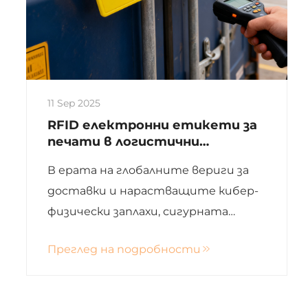
11 Sep 2025
RFID електронни етикети за
печати в логистични
сценарии
В ерата на глобалните вериги за
доставки и нарастващите кибер-
физически заплахи, сигурната
идентификация и защитата от
Преглед на подробности
несанкционирано отваряне са от
първостепенно значение. RFID
електронните етикети за печати