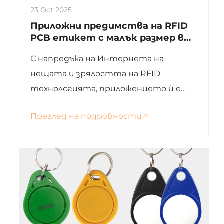
23 Oct 2025
Приложни предимства на RFID
PCB етикет с малък размер в
интелигентното
С напредъка на Интернета на
производство
нещата и зрялостта на RFID
технологията, приложението ѝ е
проникнало във всички аспекти на
Преглед на подробности
производството и живота. В
ключовата област на
интелигентното производство,
RFID етикетите, благодарение на
своите незаменими
характеристики...