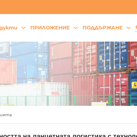
дукти
ПРИЛОЖЕНИЕ
ПОДДЪРЖАНЕ
рията
стта на ланцетната логистика с технолог