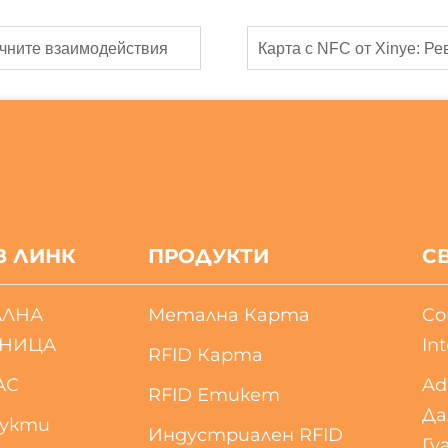
ичните взаимодействия
З ЛИНК
ПРОДУКТИ
С
АЛНА
Метална Карта
Co
АНИЦА
Int
RFID Карта
АС
Ad
RFID Етикет
Да
укти
Индустриален RFID
Гу