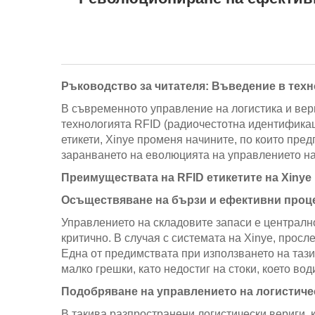
Ръководство за читателя: Въведение в техно
В съвременното управление на логистика и вери
технологията RFID (радиочестотна идентификаци
етикети, Xinye променя начините, по които пред
заранването на еволюцията на управлението на
Преимуществата на RFID етикетите на Xinye
Осъществяване на бързи и ефективни проце
Управлението на складовите запаси е централн
критично. В случая с системата на Xinye, просл
Една от предимствата при използването на тази
малко грешки, като недостиг на стоки, което в
Подобряване на управлението на логистиче
В такива разпространени логистически вериги, 