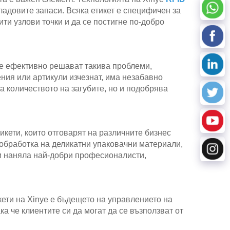
ладовите запаси. Всяка етикет е специфичен за
ити узлови точки и да се постигне по-добро
nye ефективно решават такива проблеми,
ния или артикули изчезнат, има незабавно
 количеството на загубите, но и подобрява
кети, които отговарят на различните бизнес
 обработка на деликатни упаковачни материали,
 и наняла най-добри професионалисти,
ети на Xinye е бъдещето на управлението на
а че клиентите си да могат да се възползват от