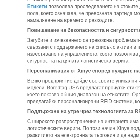
Етикети
позволява проследяването на стоките 
пола, което означава, че превозната партида мо
намаляване на времето и разходите.
Повишаване на безопасността и сигурностт
Загубите и изчезването са тревожна проблемати
свързани с поддържането на списък с активи в 
известяване на управлението, което позволява 
сигурността на цялата логистическа верига.
Персонализация от Xinye според нуждите на
Всяко предприятие дойде със своите уникални и
модели. Boredtag USA предлагат прочутки етике
което показва общия диапазон на етикетите. О
предлагайки персонализирани RFID системи, ко
Поддържане на утре чрез технологията за RF
С широкото разпространение на интернета има в
логистическите вериги. По този начин Xinye под
развитието на електронната търговия и да надм