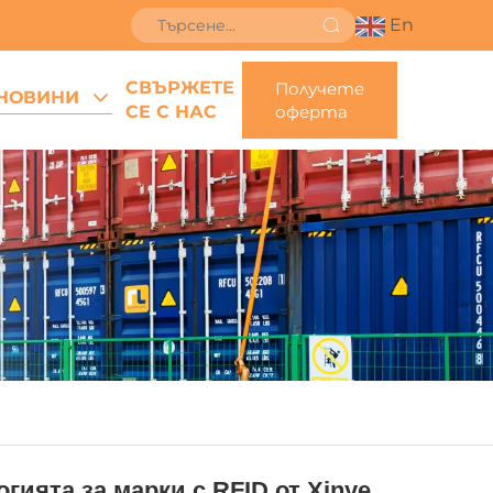
En
СВЪРЖЕТЕ
Получете
НОВИНИ
СЕ С НАС
оферта
ията за марки с RFID от Xinye