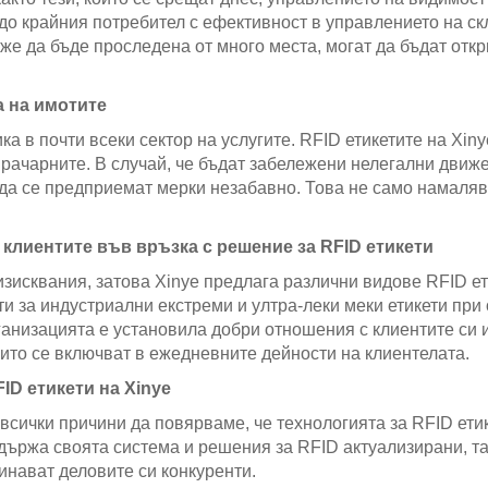
до крайния потребител с ефективност в управлението на ск
же да бъде проследена от много места, могат да бъдат откр
а на имотите
ка в почти всеки сектор на услугите. RFID етикетите на Xi
прачарните. В случай, че бъдат забележени нелегални движе
да се предприемат мерки незабавно. Това не само намалява
 клиентите във връзка с решение за RFID етикети
зисквания, затова Xinye предлага различни видове RFID ети
ти за индустриални екстреми и ултра-леки меки етикети при
рганизацията е установила добри отношения с клиентите си
ито се включват в ежедневните дейности на клиентелата.
ID етикети на Xinye
сички причини да повярваме, че технологията за RFID етик
държа своята система и решения за RFID актуализирани, так
инават деловите си конкуренти.