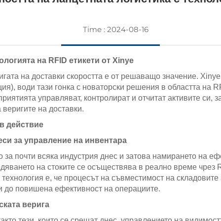
Time : 2024-08-16
логията на RFID етикети от Xinye
гата на доставки скоростта е от решаващо значение. Xinye
я), води тази гонка с новаторски решения в областта на R
приятията управляват, контролират и отчитат активите си, з
 веригите на доставки.
 в действие
си за управление на инвентара
о за почти всяка индустрия днес и затова намирането на е
едяването на стоките се осъществява в реално време чрез R
 технология е, че процесът на съвместимост на складовите 
оди до повишена ефективност на операциите.
ската верига
както тези, които се срещат днес, управлението на видимос