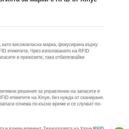
, като висококласна марка, фокусирана върху
FID етикетите. Чрез използването на RFID
апасите и превозите, така отбелязвайки
фективни решения за управление на запасите е
FID етикетите на Xinye, без нужда от сканиране.
запаси отнема по-късно време и се случват по-
тта е важен елемент. Технологията на Xinye
RFID