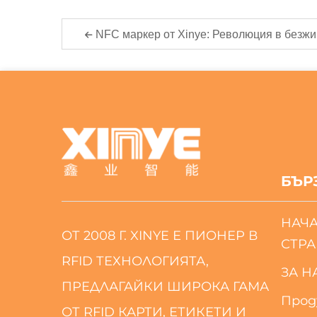
NFC маркер от Xinye: Революция в безж
БЪР
НАЧ
ОТ 2008 Г. XINYE Е ПИОНЕР В
СТР
RFID ТЕХНОЛОГИЯТА,
ЗА Н
ПРЕДЛАГАЙКИ ШИРОКА ГАМА
Прод
ОТ RFID КАРТИ, ЕТИКЕТИ И