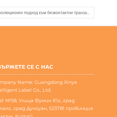
Карта с NFC от Xinye: Революционен подход към безконтактни транзакции
ВЪРЖЕТЕ СЕ С НАС
mpany Name: Guangdong Xinye
elligent Label Co., Ltd.
d: №58, Улица Фумин Юг, град
ланг, град Дунгуан, 523781 провинция
андун, Китай.