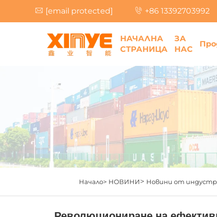
[email protected]
+86 13392703992
НАЧАЛНА
ЗА
Про
СТРАНИЦА
НАС
>
Начало>
НОВИНИ
Новини от индуст
Революциониране на ефективно