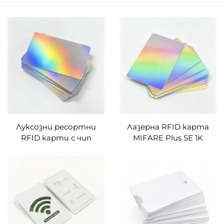
Луксозни ресортни
Лазерна RFID карта
RFID карти с чип
MIFARE Plus SE 1K
MIFARE Plus SE 1K и
ултранетънка, с дъга и
дъгово топло тиснене
горещо тиснене, с
за цифрови ключалки
кодирана URL
информация – люксозна
ключова карта за
хотелски комплекс