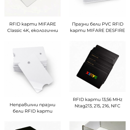
RFID карти MIFARE
Празни бели PVC RFID
Classic 4K, екологични
карти MIFARE DESFIRE
RFID карти от хартия
EV2 2K 4K 8K RFID
за достъп, билети,
карти за VIP членство,
жетони и
лоялностен клуб и
интелигентни карти
предплатени услуги
за обществен
транспорт,
метрополитен и
автобуси
RFID карти 13,56 MHz
Неправилни празни
Ntag213, 215, 216, NFC
бели RFID карти
карти, програмируеми
MIFARE DESFIRE EV3 2K,
умни бизнес карти,
4K, 8K за умни карти за
персонализирано