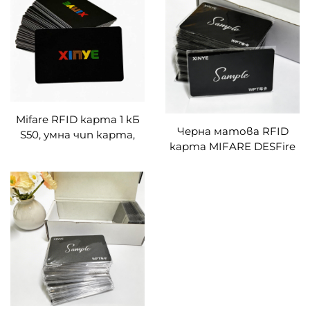
VIP членство,
печатане за събития в
лоялност и
областта на
предплатени услуги
социалните медии и
мрежовото общуване
Mifare RFID карта 1 кБ
Черна матова RFID
S50, умна чип карта,
карта MIFARE DESFire
празни черни PVC
EV2 4 кБ/8 кБ, матова
карти без контакт,
замъглена RFID карта с
RFID карти за контрол
висока сигурност за
на достъпа в офиса и
плащания
управление на
членството