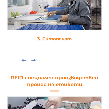
3. Ситопечат
RFID специален производствен
процес на етикети