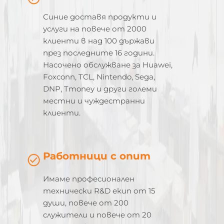
Синие доставя продукти и
услуги на повече от 2000
клиенти в над 100 държави
през последните 16 години.
Насочено обслужване за Huawei,
Foxconn, TCL, Nintendo, Sega,
DNP, Tmoney и други големи
местни и чуждестранни
клиенти.
Работници с опит
Имаме професионален
технически R&D екип от 15
души, повече от 200
служители и повече от 20