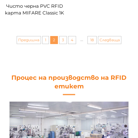
Чисто черна PVC RFID
карта MIFARE Classic 1K
S50 с матова
повърхност,
съответстваща на
стандарт ISO14443A, с
...
Предишна
1
2
3
4
18
Следваща
шелакова печатна
технология за
контрол на достъпа и
лоялност
Процес на производство на RFID
етикет