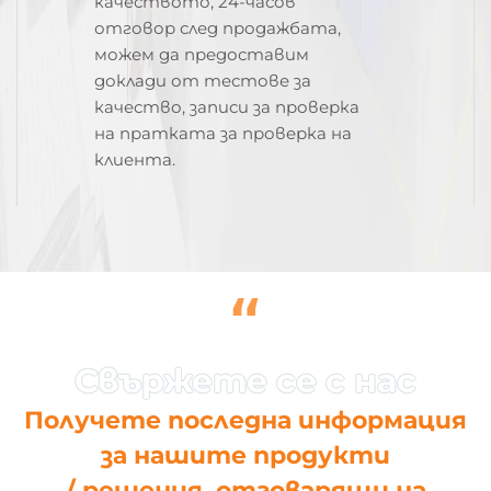
качеството, 24-часов
отговор след продажбата,
можем да предоставим
доклади от тестове за
качество, записи за проверка
на пратката за проверка на
клиента.
“
Получете последна информация
за нашите продукти
/ решения, отговарящи на