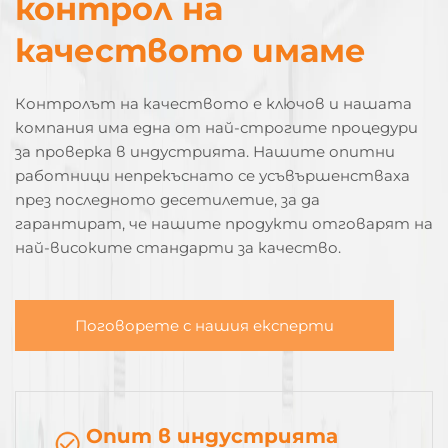
контрол на
качеството имаме
Контролът на качеството е ключов и нашата
компания има една от най-строгите процедури
за проверка в индустрията. Нашите опитни
работници непрекъснато се усъвършенстваха
през последното десетилетие, за да
гарантират, че нашите продукти отговарят на
най-високите стандарти за качество.
Поговорете с нашия експерти
Опит в индустрията