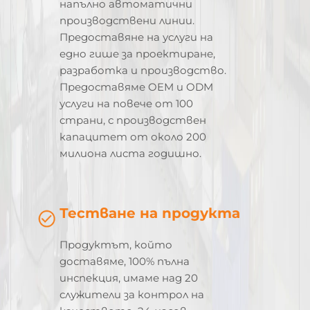
напълно автоматични
производствени линии.
Предоставяне на услуги на
едно гише за проектиране,
разработка и производство.
Предоставяме OEM и ODM
услуги на повече от 100
страни, с производствен
капацитет от около 200
милиона листа годишно.
Тестване на продукта
Продуктът, който
доставяме, 100% пълна
инспекция, имаме над 20
служители за контрол на