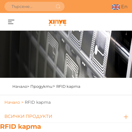
En
Получете оферта
>
Начало>
Продукти
RFID карта
Начало >
RFID карта
ВСИЧКИ ПРОДУКТИ
RFID карта