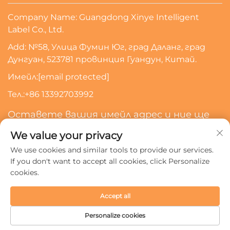
Company Name: Guangdong Xinye Intelligent
Label Co., Ltd.
Add: №58, Улица Фумин Юг, град Даланг, град
Дунгуан, 523781 провинция Гуандун, Китай.
Имейл:
[email protected]
Тел.:
+86 13392703992
Оставете вашия имейл адрес и ние ще
се свържем с вас
We value your privacy
We use cookies and similar tools to provide our services.
Абонирайте Се
If you don't want to accept all cookies, click Personalize
cookies.
Всички права запазени © 2024 Guangdong Xinye
Accept all
Intelligent Label Co., Ltd.
Политика за поверителност
Personalize cookies