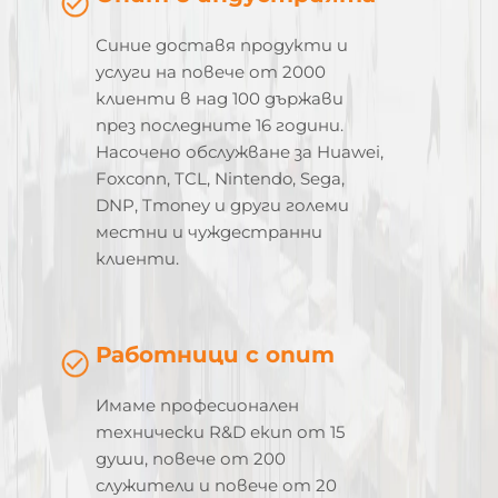
Синие доставя продукти и
услуги на повече от 2000
клиенти в над 100 държави
през последните 16 години.
Насочено обслужване за Huawei,
Foxconn, TCL, Nintendo, Sega,
DNP, Tmoney и други големи
местни и чуждестранни
клиенти.
Работници с опит
Имаме професионален
технически R&D екип от 15
души, повече от 200
служители и повече от 20