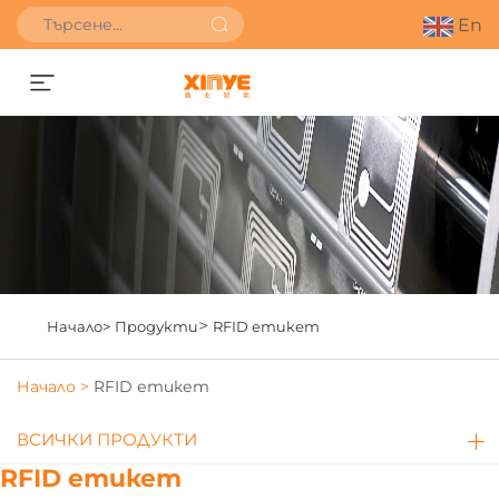
En
Получете оферта
>
Начало>
Продукти
RFID етикет
Начало >
RFID етикет
ВСИЧКИ ПРОДУКТИ
RFID етикет