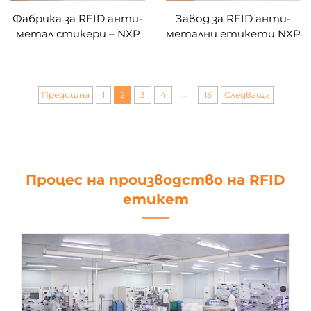
Фабрика за RFID анти-
Завод за RFID анти-
метал стикери – NXP
метални етикети NXP
ICODE SLI/SLIX 1K/2K, с
NTAG213 144 B, NTAG215
дълъг обхват (до 1,5 м),
504 B, NTAG216 888 B,
работещи върху
етикет с феритен
метални повърхности,
слой за употреба върху
...
Предишна
1
2
3
4
15
Следваща
RFID етикети за
метал, NFC етикет
инвентаризация
13,56 MHz, за
проследяване на
активи, навално
производство
Процес на производство на RFID
етикет