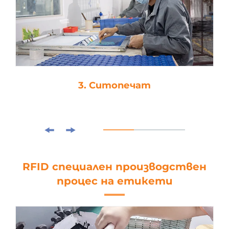
3. Ситопечат
RFID специален производствен
процес на етикети