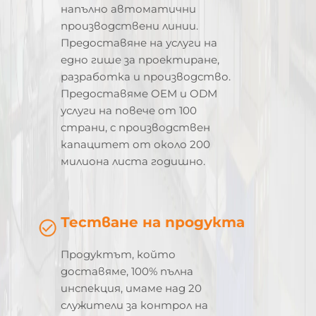
напълно автоматични
производствени линии.
Предоставяне на услуги на
едно гише за проектиране,
разработка и производство.
Предоставяме OEM и ODM
услуги на повече от 100
страни, с производствен
капацитет от около 200
милиона листа годишно.
Тестване на продукта
Продуктът, който
доставяме, 100% пълна
инспекция, имаме над 20
служители за контрол на