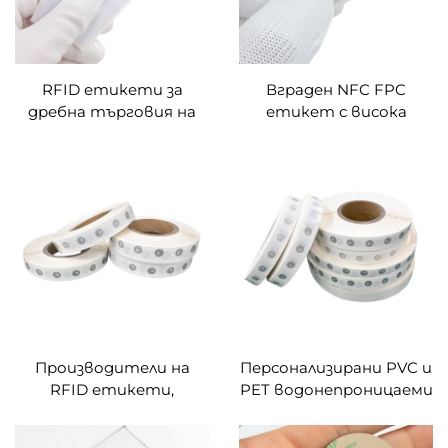
RFID етикети за
Вграден NFC FPC
дребна търговия на
етикет с висока
облекло, NXP UCODE 9,
термостабилност,
UHF EPC, 96-битови,
RFID етикети NTAG216
от покрита хартия,
празен инлей, RFID
стикер за системи за
инвентаризация в
складове за облекло
Производители на
Персонализирани PVC и
RFID етикети,
PET водонепроницаеми
персонализирани
програмируеми NFC
етикети с
етикети с чипове