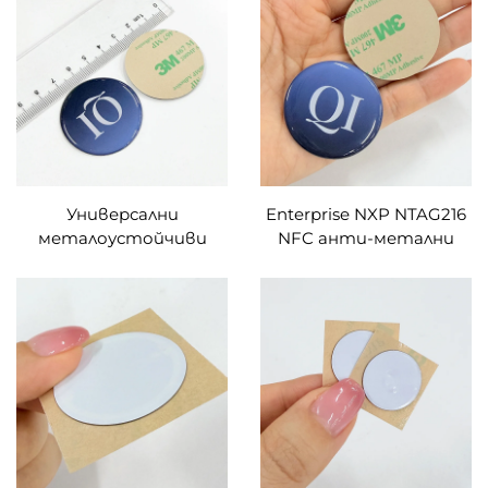
отпечатани QR
Ntag213, Ntag215 и
кодове и баркодове,
Ntag216 за честотен
NFC етикети с лепило
диапазон HF, пасивни,
3M, миниатюрни
за инвентаризация
размери – 15 мм
Универсални
Enterprise NXP NTAG216
металоустойчиви
NFC анти-метални
RFID етикети NXP
епоксидни RFID
NTAG215, кръгли, 30 мм,
етикети, 40 мм, голям
с пълен цвят, QR код и
размер, 888 Б, URL и
баркод, кодирани и
текст, номер,
заключени, с лепенка 3M
записваем, лепило 3M,
индустриален клас