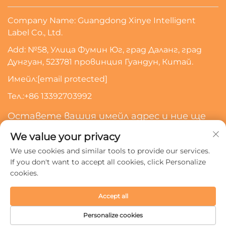
Company Name: Guangdong Xinye Intelligent
Label Co., Ltd.
Add: №58, Улица Фумин Юг, град Даланг, град
Дунгуан, 523781 провинция Гуандун, Китай.
Имейл:
[email protected]
Тел.:
+86 13392703992
Оставете вашия имейл адрес и ние ще
се свържем с вас
We value your privacy
We use cookies and similar tools to provide our services.
Абонирайте Се
If you don't want to accept all cookies, click Personalize
cookies.
Всички права запазени © 2024 Guangdong Xinye
Accept all
Intelligent Label Co., Ltd.
Политика за поверителност
Personalize cookies