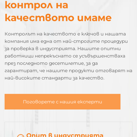
контрол на
качеството имаме
Контролът на качеството е ключов и нашата
компания има една от най-строгите процедури
за проверка в индустрията. Нашите опитни
работници непрекъснато се усъвършенстваха
през последното десетилетие, за да
гарантират, че нашите продукти отговарят на
най-високите стандарти за качество.
Поговорете с нашия експерти
Опит в индустрията