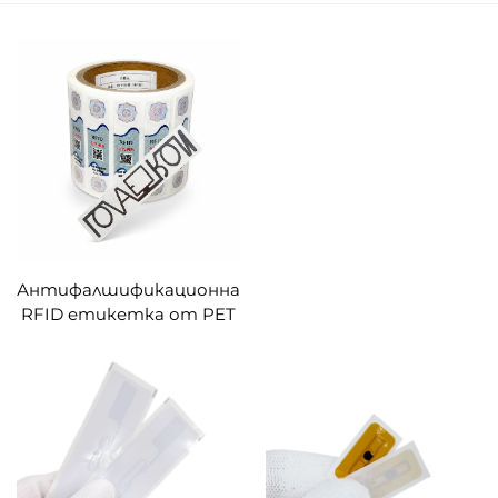
Антифалшификационна
RFID етикетка от PET
с защита срещу
подправяне, NXP UCODE
8 UHF, крехка RFID
етикетка, кодирана по
EPC