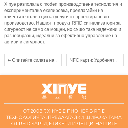
Xinye разполага с moden производствена технология и
експериментална екипировка, предлагайки на
клиентите пълен цикъл услуги от проектиране до
производство. Нашият продукт RFID сигнализатори за
сигурност не само са мощни, но също така надеждни и
разнообразни, идеални за ефективно управление на
активи и сигурност.
NFC карти: Удобният избор за незабавен обмен на данни
Опитайте силата на интелигентните RFID карти в ежедневието
ОТ 2008 Г. XINYE Е ПИОНЕР В RFID
ТЕХНОЛОГИЯТА, ПРЕДЛАГАЙКИ ШИРОКА ГАМА
ОТ RFID КАРТИ, ЕТИКЕТИ И ЧЕТЦИ. НАШИТЕ