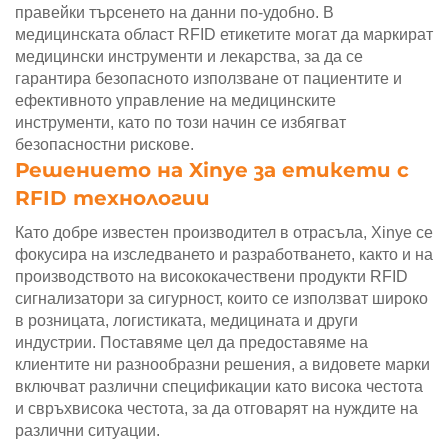
правейки търсенето на данни по-удобно. В
медицинската област RFID етикетите могат да маркират
медицински инструменти и лекарства, за да се
гарантира безопасното използване от пациентите и
ефективното управление на медицинските
инструменти, като по този начин се избягват
безопасностни рискове.
Решението на Xinye за етикети с
RFID технологии
Като добре известен производител в отрасъла, Xinye се
фокусира на изследването и разработването, както и на
производството на висококачествени продукти RFID
сигнализатори за сигурност, които се използват широко
в розницата, логистиката, медицината и други
индустрии. Поставяме цел да предоставяме на
клиентите ни разнообразни решения, а видовете марки
включват различни спецификации като висока честота
и свръхвисока честота, за да отговарят на нуждите на
различни ситуации.