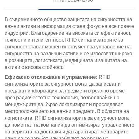
В съвременното общество защитата на сигурността на
важни активи и информация става фокус на все повече
индустрии. Благодарение на високата си ефективност,
точност и интелигентност, RFID сигнализаторите за
сигурност стават мощен инструмент за управление на
сигурността на различни активи и се използват широко
в розницата, логистиката, медицината и защитата на
активи с висока стойност.
Ефикасно отслежване и управление:
RFID
сигнализаторите за сигурност могат да записват и
предават информация за предмети в реално време
чрез радиочестотна технология, позволявайки на
мениджърите да бързо локализират и проследяват
местоположението на важни предмети. В областта на
логистиката, RFID сигнализаторите за сигурност могат
да помогнат на компании да оптимизират управлението
на веригата на доставки и да гарантират, че товарите
няма да се загубят или заблудят по време на