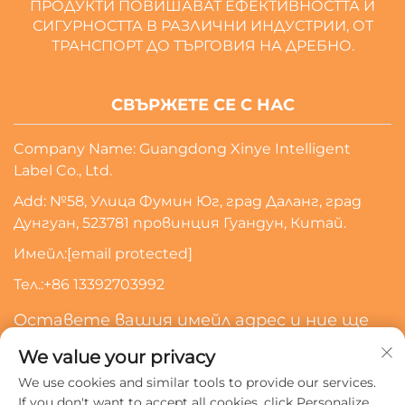
ПРОДУКТИ ПОВИШАВАТ ЕФЕКТИВНОСТТА И
СИГУРНОСТТА В РАЗЛИЧНИ ИНДУСТРИИ, ОТ
ТРАНСПОРТ ДО ТЪРГОВИЯ НА ДРЕБНО.
СВЪРЖЕТЕ СЕ С НАС
Company Name: Guangdong Xinye Intelligent
Label Co., Ltd.
Add: №58, Улица Фумин Юг, град Даланг, град
Дунгуан, 523781 провинция Гуандун, Китай.
Имейл:
[email protected]
Тел.:
+86 13392703992
Оставете вашия имейл адрес и ние ще
се свържем с вас
We value your privacy
We use cookies and similar tools to provide our services.
Абонирайте Се
If you don't want to accept all cookies, click Personalize