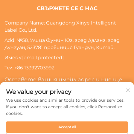
СВЪРЖЕТЕ СЕ С НАС
Company Name: Guangdong Xinye Intelligent
Label Co., Ltd.
Add: №58, Улица Фумин Юг, град Даланг, град
Дунгуан, 523781 провинция Гуандун, Китай.
Имейл:
[email protected]
Тел.:
+86 13392703992
Оставете вашия имейл адрес и ние ще
се свържем с вас
We value your privacy
We use cookies and similar tools to provide our services.
Абонирайте Се
If you don't want to accept all cookies, click Personalize
cookies.
Всички права запазени © 2024 Guangdong Xinye
Accept all
Intelligent Label Co., Ltd.
Политика за поверителност