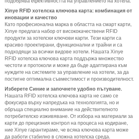
подобрява ефективността на управлението на хотела.
Xinye RFID хотелска ключова карта: комбинация от
иновации и качество
Като професионална марка в областта на смарт карти,
Xinye предлага набор от висококачествени RFID
продукти за хотелски ключови карти. Тези карти са
красиво проектирани, функционални и трайни и са
подходящи за всички видове хотели. Нашата Xinye
RFID хотелска ключова карта поддържа множество
честоти и протоколи и може да бъде адаптирана към
нуждите на системите за управление на хотели, за да
постигне оптимална съвместимост и производителност.
Изберете Синие и започнете удобно пътуване.
Нашата RFID хотелска ключова карта не само се
фокусира върху напредъка на технологията, но и
обръща специално внимание на действителното
потребителско изживяване. От избора на материали за
карти до прецизния контрол на процеса на кодиране,
ние Xinye гарантираме, че всяка ключова карта може
да работи стабилно в сложна хотелска среда.