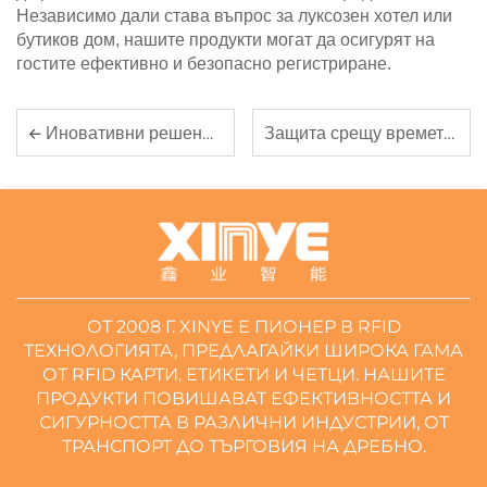
Независимо дали става въпрос за луксозен хотел или
бутиков дом, нашите продукти могат да осигурят на
гостите ефективно и безопасно регистриране.
Защита срещу времето: Траевността на външни RFID UHF етикети
Иновативни решения за RFID карти за безпроблемно управление на данни
ОТ 2008 Г. XINYE Е ПИОНЕР В RFID
ТЕХНОЛОГИЯТА, ПРЕДЛАГАЙКИ ШИРОКА ГАМА
ОТ RFID КАРТИ, ЕТИКЕТИ И ЧЕТЦИ. НАШИТЕ
ПРОДУКТИ ПОВИШАВАТ ЕФЕКТИВНОСТТА И
СИГУРНОСТТА В РАЗЛИЧНИ ИНДУСТРИИ, ОТ
ТРАНСПОРТ ДО ТЪРГОВИЯ НА ДРЕБНО.