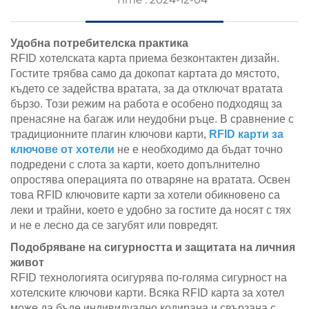
Удобна потребителска практика
RFID хотелската карта приема безконтактен дизайн.
Гостите трябва само да докопат картата до мястото,
където се задейства вратата, за да отключат вратата
бързо. Този режим на работа е особено подходящ за
пренасяне на багаж или неудобни ръце. В сравнение с
традиционните плагин ключови карти,
RFID карти за
ключове от хотели
не е необходимо да бъдат точно
подредени с слота за карти, което допълнително
опростява операцията по отваряне на вратата. Освен
това RFID ключовите карти за хотели обикновено са
леки и трайни, което е удобно за гостите да носят с тях
и не е лесно да се загубят или повредят.
Подобряване на сигурността и защитата на личния
живот
RFID технологията осигурява по-голяма сигурност на
хотелските ключови карти. Всяка RFID карта за хотел
може да бъде индивидуално кодирана и свързана с