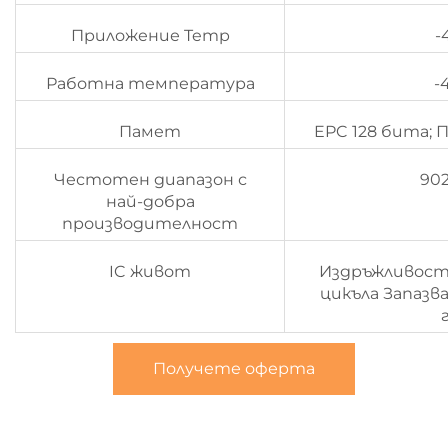
Приложение Temp
-
Работна температура
-
Памет
EPC 128 бита; 
Честотен диапазон с
90
най-добра
производителност
IC живот
Издръжливост 
цикъла Запазв
Получете оферта