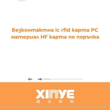
Безконтактна ic rfid карта PC
материал HF карта по поръчка