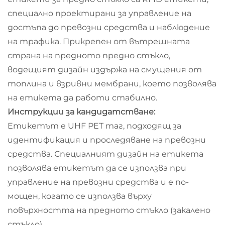
специално проектирани за управление на
достъпа до превозни средства и наблюдение
на трафика. Прикрепен от вътрешната
страна на предното предно стъкло,
водещият дизайн издържа на смущения от
топлина и взривни мембрани, което позволява
на етикета да работи стабилно.
Инструкции за кандидатстване:
Етикетът е UHF PET таг, подходящ за
идентификация и проследяване на превозни
средства. Специалният дизайн на етикета
позволява етикетът да се използва при
управление на превозни средства и е по-
мощен, когато се използва върху
повърхността на предното стъкло (закалено
стъкло).