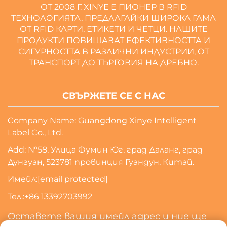
ОТ 2008 Г. XINYE Е ПИОНЕР В RFID
ТЕХНОЛОГИЯТА, ПРЕДЛАГАЙКИ ШИРОКА ГАМА
ОТ RFID КАРТИ, ЕТИКЕТИ И ЧЕТЦИ. НАШИТЕ
ПРОДУКТИ ПОВИШАВАТ ЕФЕКТИВНОСТТА И
СИГУРНОСТТА В РАЗЛИЧНИ ИНДУСТРИИ, ОТ
ТРАНСПОРТ ДО ТЪРГОВИЯ НА ДРЕБНО.
СВЪРЖЕТЕ СЕ С НАС
Company Name: Guangdong Xinye Intelligent
Label Co., Ltd.
Add: №58, Улица Фумин Юг, град Даланг, град
Дунгуан, 523781 провинция Гуандун, Китай.
Имейл:
[email protected]
Тел.:
+86 13392703992
Оставете вашия имейл адрес и ние ще