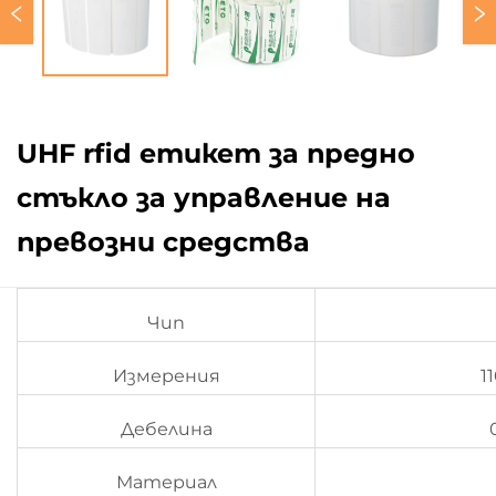
UHF rfid етикет за предно
стъкло за управление на
превозни средства
Чип
Измерения
1
Дебелина
Материал