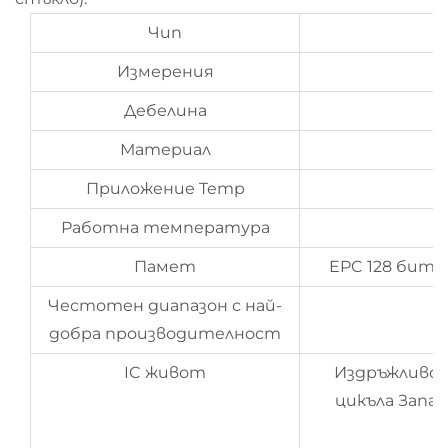
Чип
Измерения
Дебелина
Материал
Приложение Temp
Работна температура
Памет
EPC 128 бита
Честотен диапазон с най-
9
добра производителност
IC живот
Издръжливос
цикъла Запа