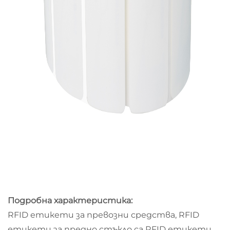
Подробна характеристика:
RFID етикети за превозни средства, RFID
етикети за предно стъкло са RFID етикети,