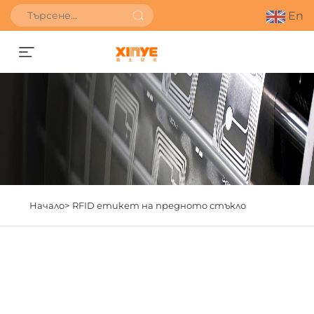
En
Получете оферта
Начало>
RFID етикет на предното стъкло