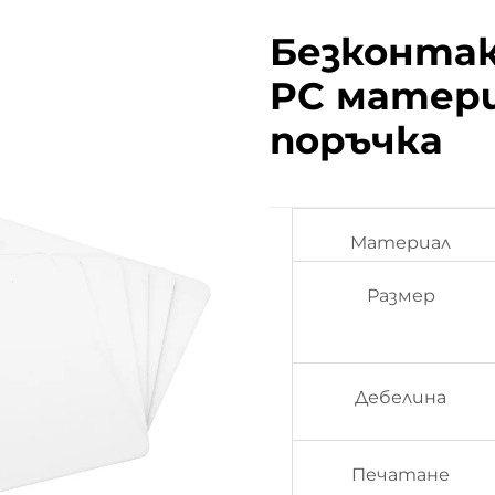
Безконтак
PC матери
поръчка
Материал
Размер
Дебелина
Печатане