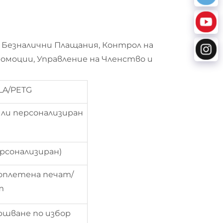
 Безналични Плащания, Контрол на
ромоции, Управление на Членство и
LA/PETG
или персонализиран
рсонализиран)
оплетена печат/
т
ршване по избор