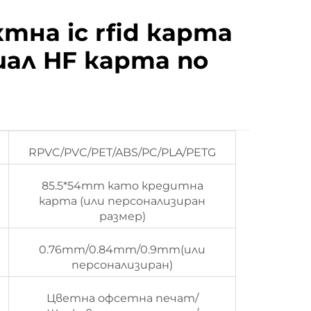
тна ic rfid карта
ал HF карта по
RPVC/PVC/PET/ABS/PC/PLA/PETG
85.5*54mm като кредитна
карта (или персонализиран
размер)
0.76mm/0.84mm/0.9mm(или
персонализиран)
Цветна офсетна печат/