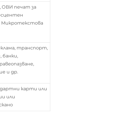
, ОВИ печат за
ресцентен
 Микротекстова
еклама, транспорт,
 банки,
равеопазване,
е и др.
андартни карти или
ии или
скано