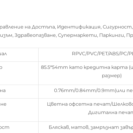
равление на Достъпа, Идентификация, Сигурност,
ризъм, Здравеопазване, Супермаркети, Паркинги, П
ал
RPVC/PVC/PET/ABS/PC/P
р
85.5*54mm като кредитна карта (
размер)
на
0.76mm/0.84mm/0.9mm(или пе
не
Цветна офсетна печат/Шелков
Дигитална печа
ост
Бляскав, матов, замръзнат завъ