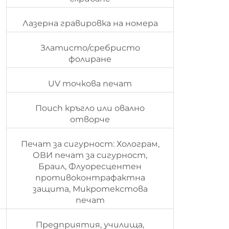
Лазерна гравировка на номера
Златисто/сребристо
фолиране
UV точкова печат
Пouch кръгло или овално
отворче
Печат за сигурност: Холограм,
ОВИ печат за сигурност,
Браил, Флуоресцентен
противоконтрафактна
защита, Микротекстова
печат
Предприятия, училища,