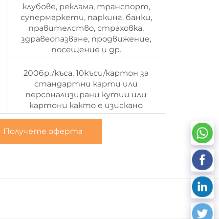
клубове, реклама, транспорт,
супермаркети, паркинг, банки,
правителство, страховка,
здравеопазване, продвижение,
посещение и др.
200бр./къса, 10къси/картон за
стандартни карти или
персонализирани кутии или
картони както е изискано
Получете оферта