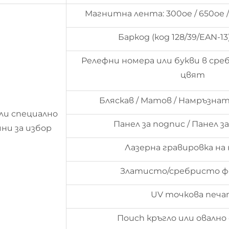
Магнитна лента: 300oe / 650oe /
Баркод (код 128/39/EAN-13)
Релефни номера или букви в сре
цвят
Бляскав / Матов / Намръзна
ли специално
Панел за подпис / Панел з
ни за избор
Лазерна гравировка на
Златисто/сребристо ф
UV точкова печ
Пouch кръгло или овалн