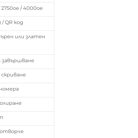
 2750oe / 4000oe
 / QR код
бърен или златен
т завършване
а скриване
 номера
олиране
ат
о отворче