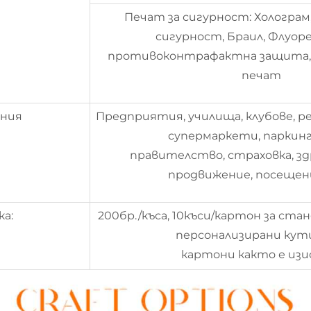
Печат за сигурност: Холограм
сигурност, Браил, Флуо
противоконтрафактна защита,
печат
ния
Предприятия, училища, клубове, р
супермаркети, паркинг,
правителство, страховка, зд
продвижение, посещени
ка:
200бр./къса, 10къси/картон за ст
персонализирани кут
картони както е изи