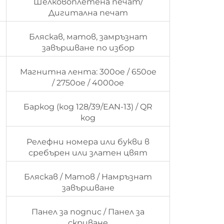
Шелковоплетена печат/
Дигитална печат
Бляскав, матов, замръзнат
завършване по избор
Магнитна лента: 300oe / 650oe
/ 2750oe / 4000oe
Баркод (код 128/39/EAN-13) / QR
код
Релефни номера или букви в
сребърен или златен цвят
Бляскав / Матов / Намръзнат
завършване
Панел за подпис / Панел за
скриване