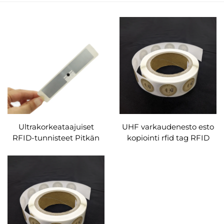
Ultrakorkeataajuiset
UHF varkaudenesto esto
RFID-tunnisteet Pitkän
kopiointi rfid tag RFID
kantaman RFID-
väärennösten esto
turvatunnisteet qr-
tarratarrat
kooditulostuksella