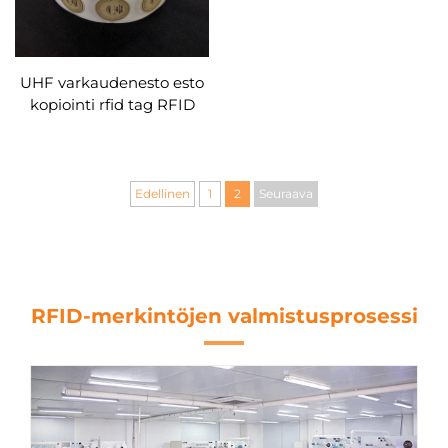
UHF varkaudenesto esto
kopiointi rfid tag RFID
väärennösten esto
tarratarrat
Edellinen
1
2
Seuraava
RFID-merkintöjen valmistusprosessi