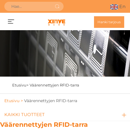
En
Hanki tarjous
Etusivu>
Väärennettyjen RFID-tarra
Etusivu >
Väärennettyjen RFID-tarra
KAIKKI TUOTTEET
Väärennettyjen RFID-tarra