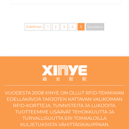
Edellinen
1
2
3
4
5
Seuraava
VUODESTA 2008 XINYE ON OLLUT RFID-TEKNIIKAN
EDELLÄKÄVIJÄ TARJOTEN KATTAVAN VALIKOIMAN
RFID-KORTTEJA, TUNNISTEITA JA LUKIJOITA.
TUOTTEEMME LISÄÄVÄT TEHOKKUUTTA JA
TURVALLISUUTTA ERI TOIMIALOILLA
KULJETUKSISTA VÄHITTÄISKAUPPAAN.