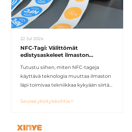
22 Jul 2024
NFC-Tagi: Välittömät
edistysaskeleet ilmaston
teknologiassa
Tutustu siihen, miten NFC-tageja
käyttävä teknologia muuttaa ilmaston
läpi toimivaa tekniikkaa kykyään siirtää
tietoja helposti eri alojen välillä. Kokeile
Seuraa yksityiskohtia
tulevaisuuden yhteydenottoa Xinyen
innovatiivisten NFC-ratkaisujen avulla.