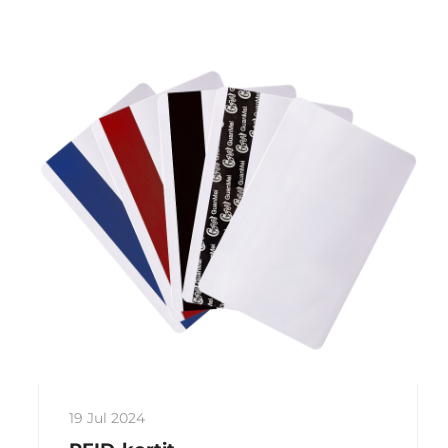
edellä kilpailijoidesi kanssa Xinyen
vanguard NFC-ratkaisujen avulla.
19 Jul 2024