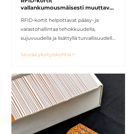
RFID-kortit
vallankumousmäisesti muuttavat
pääsyn ja hallinnon toteutusta
RFID-kortit helpottavat pääsy- ja
varastohallintaa tehokkuudella,
sujuvuudella ja lisättyllä turvallisuudella,
rakentamalla tulevaisuuden
Seuraa yksityiskohtia
integroituja biometrisiä ratkaisuja.