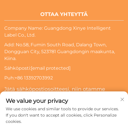
OTTAA YHTEYTTÄ
Company Name: Guangdong Xinye Intelligent
Label Co., Ltd.
Add: No.58, Fumin South Road, Dalang Town,
Dongguan City, 523781 Guangdongin maakunta,
Kiina.
Sähköposti:
[email protected]
Puh:
+86 13392703992
Jätä sähköpostiosoitteesi, niin otamme
sinuun yhteyttä
We value your privacy
We use cookies and similar tools to provide our services.
Tilaa
If you don't want to accept all cookies, click Personalize
cookies.