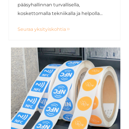
pääsyhallinnan turvallisella,
koskettomalla tekniikalla ja helpolla
integroinnilla. Kokeile suurempaa
Seuraa yksityiskohtia
turvallisuutta ja helpotuksia jo tänään!