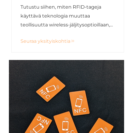
sovelluksissa
Tutustu siihen, miten RFID-tageja
käyttävä teknologia muuttaa
teollisuutta wireless-jäljitysoptioillaan,
parantamalla tehokkuutta varastointi-,
Seuraa yksityiskohtia
terveydenhuolto- ja maatalousaloilla.
Kokeile tulevaisuuden
tietojenhallinnan kanssa Xinyen
innovatiivisten RFID-ratkaisujen avulla.