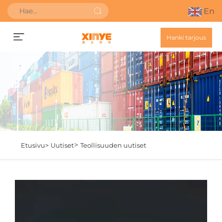
En
Hanki tarjous
>
Etusivu>
Uutiset
Teollisuuden uutiset