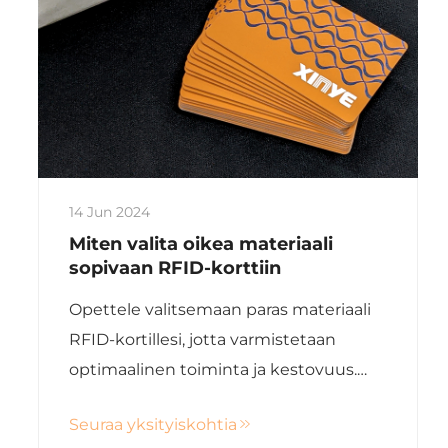
14 Jun 2024
Miten valita oikea materiaali
sopivaan RFID-korttiin
Opettele valitsemaan paras materiaali
RFID-kortillesi, jotta varmistetaan
optimaalinen toiminta ja kestovuus.
Xinye tarjoaa asiantuntijaohjeita oikean
Seuraa yksityiskohtia
kortin suunnittelusta erityistarpeisiisi.