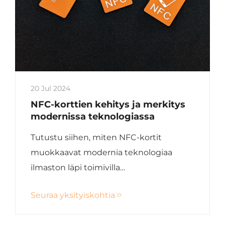
20 Jul 2024
NFC-korttien kehitys ja merkitys
modernissa teknologiassa
Tutustu siihen, miten NFC-kortit
muokkaavat modernia teknologiaa
ilmaston läpi toimivilla
ominaisuuksillaan, mahdollistamalla
Seuraa yksityiskohtia
helpot maksutapahtumat ja tiedon
vaihton eri sektoreiden välillä. Pysy