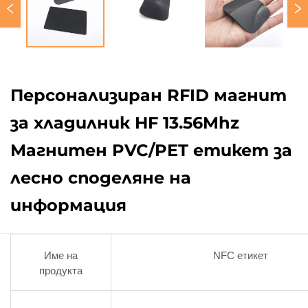
Персонализиран RFID магнит
за хладилник HF 13.56Mhz
Магнитен PVC/PET етикет за
лесно споделяне на
информация
Име на
NFC етикет
продукта