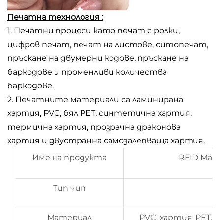
Печатна технология :
1. Печатни процеси като печат с ролки,
цифров печат, печат на листове, ситопечат,
пръскане на двумерни кодове, пръскане на
баркодове и променливи количества
баркодове.
2. Печатните материали са ламинирана
хартия, PVC, бял PET, синтетична хартия,
термична хартия, прозрачна драконова
хартия и двустранна самозалепваща хартия.
Име на продукта
RFID Маг
Тип чип
Материал
PVC, хартия, PET,