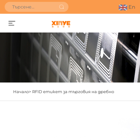
En
Получете оферта
Начало>
RFID етикет за търговия на дребно