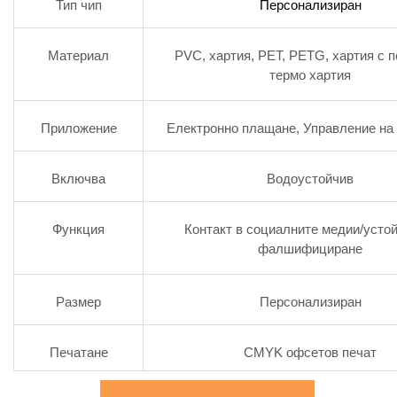
Тип чип
Персонализиран
Материал
PVC, хартия, PET, PETG, хартия с п
термо хартия
Приложение
Електронно плащане, Управление на
Включва
Водоустойчив
Функция
Контакт в социалните медии/устой
фалшифициране
Размер
Персонализиран
Печатане
CMYK офсетов печат