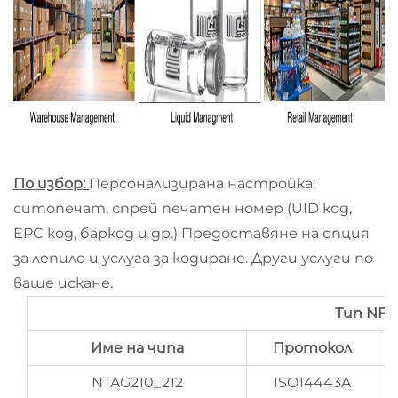
По избор:
Персонализирана настройка;
ситопечат, спрей печатен номер (UID код,
EPC код, баркод и др.) Предоставяне на опция
за лепило и услуга за кодиране. Други услуги по
ваше искане.
Тип NFC
Име на чипа
Протокол
NTAG210_212
ISO14443A