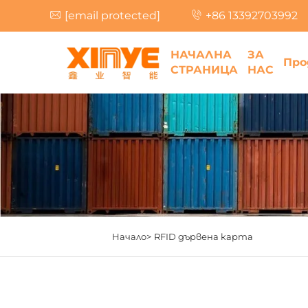
[email protected]
+86 13392703992
НАЧАЛНА
ЗА
Про
СТРАНИЦА
НАС
Начало>
RFID дървена карта