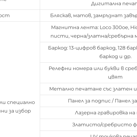
Дигитална печа
ост
Бляскав, матов, замръзнат завъ
Магнитна лента: Loco 300oe, Hico
писти, черна/златна/сребърна
Баркод: 13-цифров баркод, 128 бар
баркод и др.
Релефни номера или букви в сре
цвят
Метално печатане със златен и
Панел за подпис / Панел з
ли специално
ни за избор
Лазерна гравировка на
Златисто/сребристо ф
UV точкова печ