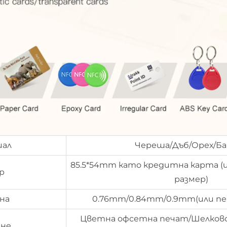
иал
Череша/Дъб/Орех/Ба
85.5*54mm като кредитна карта (
р
размер)
на
0.76mm/0.84mm/0.9mm(или пе
Цветна офсетна печат/Шелков
не