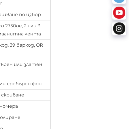
т
ршване по избор
 2750oe, 2 или 3
 магнитна лента
код, 39 баркод, QR
бърен или златен
ли сребърен фон
а скриване
 номера
олиране
ат