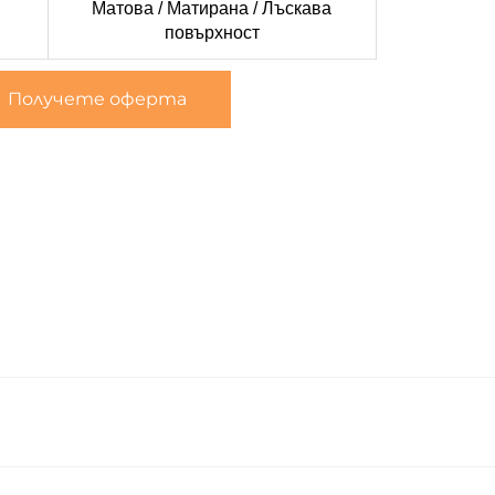
Матова / Матирана / Лъскава
повърхност
Получете оферта