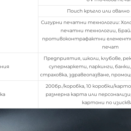
Пouch кръгло или овалн
Сигурни печатни технологии: Хол
печатни технологии, Брайл,
противоконтрафактни елементи
печат
Предприятия, школи, клубове, ре
ния
супермаркети, паркинги, банки
страховка, здравеопазване, промоц
200бр./коробка, 10 коробки/карт
ка
размерна карта или персонализи
картони по изискв