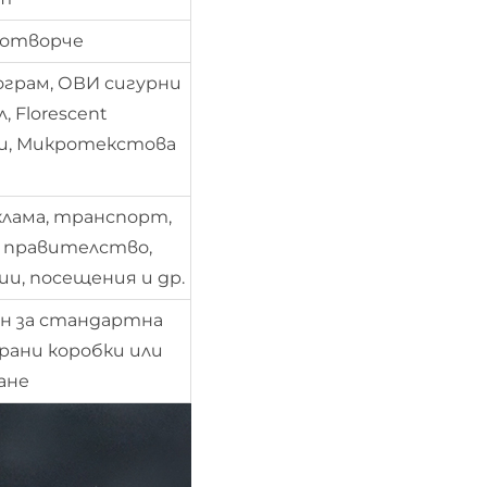
о отворче
ограм, ОВИ сигурни
 Florescent
, Микротекстова
клама, транспорт,
, правителство,
ии, посещения и др.
он за стандартна
рани коробки или
ане