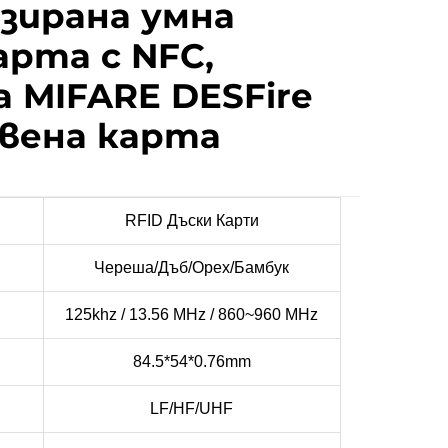
зирана умна
арта с NFC,
а MIFARE DESFire
рвена карта
RFID Дъски Карти
Череша/Дъб/Орех/Бамбук
125khz / 13.56 MHz / 860~960 MHz
84.5*54*0.76mm
LF/HF/UHF