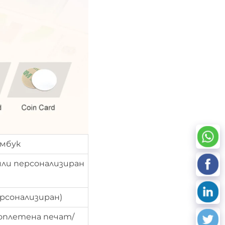
мбук
или персонализиран
рсонализиран)
оплетена печат/