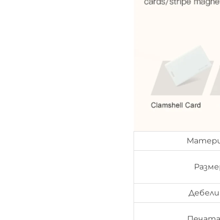
Матер
Разме
Дебели
Печата