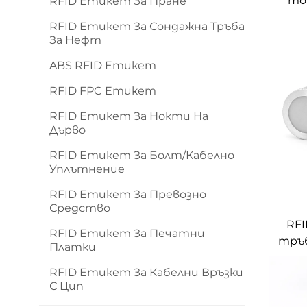
то
RFID Етикет За Пране
Alie
RFID Етикет За Сондажна Тръба
в
За Нефт
ABS RFID Етикет
RFID FPC Етикет
RFID Етикет За Нокти На
Дърво
RFID Етикет За Болт/кабелно
Уплътнение
RFID Етикет За Превозно
Средство
RFI
RFID Етикет За Печатни
тръб
Платки
в
RFID Етикет За Кабелни Връзки
издр
С Цип
за з
за и