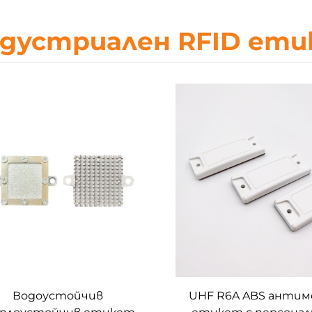
дустриален RFID ет
Водоустойчив
UHF R6A ABS анти