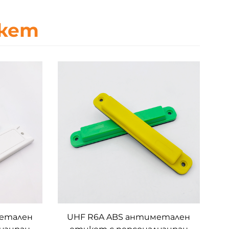
икет
метален
UHF R6A ABS антиметален