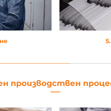
не
5
ен производствен проц