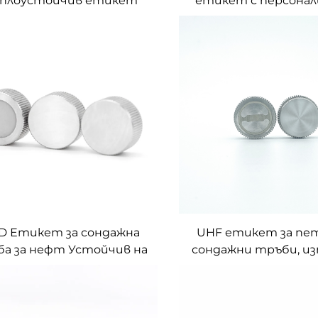
плоустойчив етикет
етикет с персонал
n-Higg9 Rfid, устойчив на
размер RFID етик
исока температура,
управление на а
външен етикет Rfid
етикет
D Етикет за сондажна
UHF етикет за пе
а за нефт Устойчив на
сондажни тръби, из
исока температура,
за идентифицира
ъжлив метален етикет
управление на запи
аписване на информация
метални RFID етик
зползването на сондажна
сондажни тръби з