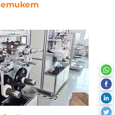
D етикет