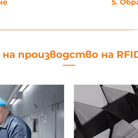
не
5. Об
 на производство на RFI