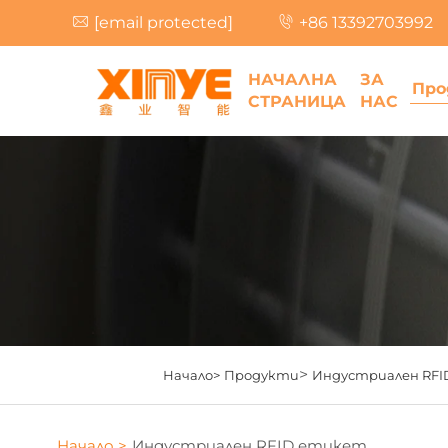
[email protected]
+86 13392703992
НАЧАЛНА
ЗА
Про
СТРАНИЦА
НАС
>
Начало>
Продукти
Индустриален RF
Начало >
Индустриален RFID етикет