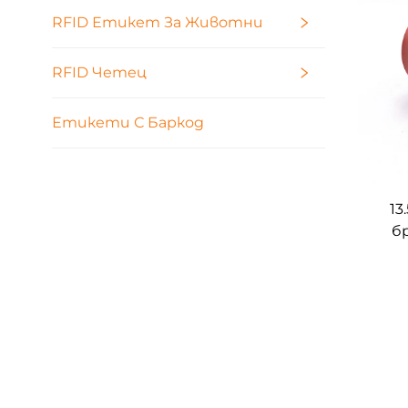
RFID Етикет За Животни
RFID Четец
Етикети С Баркод
13
б
одн