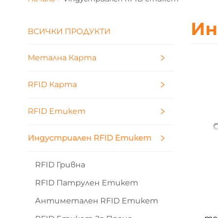
Ин
ВСИЧКИ ПРОДУКТИ
Метална Карта
RFID Карта
RFID Етикет
Индустриален RFID Етикет
RFID Гривна
RFID Патрулен Етикет
Антиметален RFID Етикет