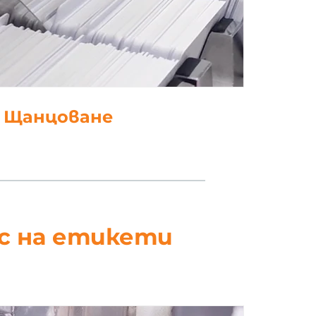
. Щанцоване
ес на етикети