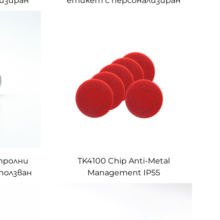
изиран
етикет с персонализиран
ет за
размер RFID етикет за
ктиви
управление на активи
тролни
TK4100 Chip Anti-Metal
ползван
Management IP55
не на
Водоустойчиви монети
с върху
RFID етикети Patrol Tag LF
ети за
RFID етикет
а нефт