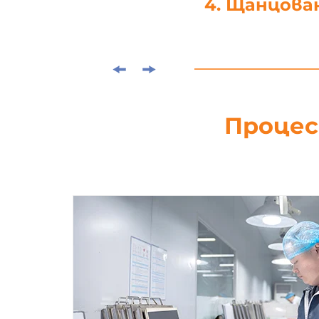
4. Щанцова
Процес