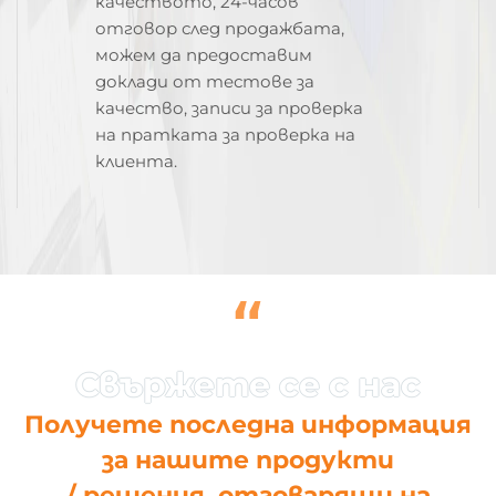
качеството, 24-часов
отговор след продажбата,
можем да предоставим
доклади от тестове за
качество, записи за проверка
на пратката за проверка на
клиента.
“
Получете последна информация
за нашите продукти
/ решения, отговарящи на