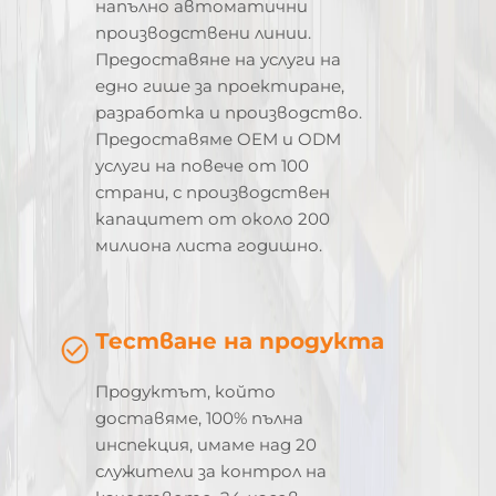
напълно автоматични
производствени линии.
Предоставяне на услуги на
едно гише за проектиране,
разработка и производство.
Предоставяме OEM и ODM
услуги на повече от 100
страни, с производствен
капацитет от около 200
милиона листа годишно.
Тестване на продукта
Продуктът, който
доставяме, 100% пълна
инспекция, имаме над 20
служители за контрол на