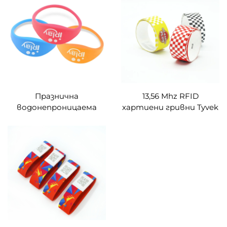
на активи
RFID стикери,
персонализирани за
индустриален
мониторинг
Празнична
13,56 Mhz RFID
водонепроницаема
хартиени гривни Tyvek
NFC силиконова
Гривна NFC хартия
браслетка 125khz
Tyvek
Силиконова ръкавичка
Пасивен NFC 13.56mhz
RFID резинен
запястник