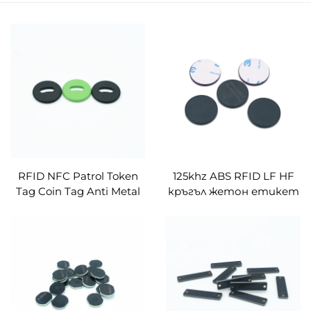
RFID NFC Patrol Token
125khz ABS RFID LF HF
Tag Coin Tag Anti Metal
кръгъл жетон етикет
Tag Patrol System с
3m лепило върху
персонализирано лого с
метални RFID
лазерен номер
патрулни етикети за
управление на патрул
на охрана