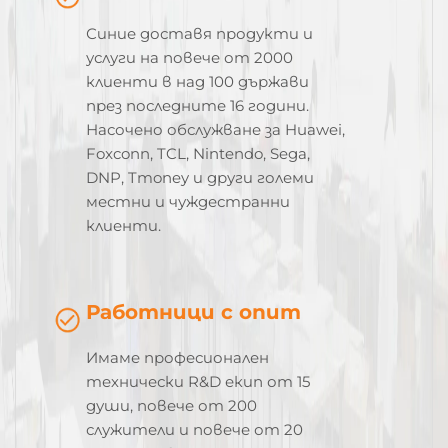
Синие доставя продукти и
услуги на повече от 2000
клиенти в над 100 държави
през последните 16 години.
Насочено обслужване за Huawei,
Foxconn, TCL, Nintendo, Sega,
DNP, Tmoney и други големи
местни и чуждестранни
клиенти.
Работници с опит
Имаме професионален
технически R&D екип от 15
души, повече от 200
служители и повече от 20