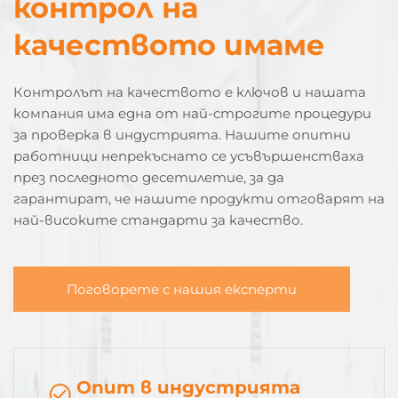
контрол на
качеството имаме
Контролът на качеството е ключов и нашата
компания има една от най-строгите процедури
за проверка в индустрията. Нашите опитни
работници непрекъснато се усъвършенстваха
през последното десетилетие, за да
гарантират, че нашите продукти отговарят на
най-високите стандарти за качество.
Поговорете с нашия експерти
Опит в индустрията