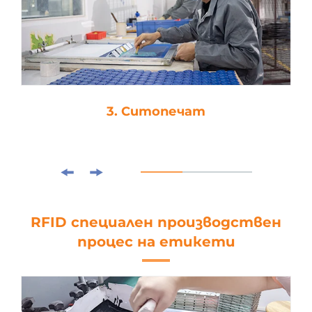
3. Ситопечат
RFID специален производствен
процес на етикети