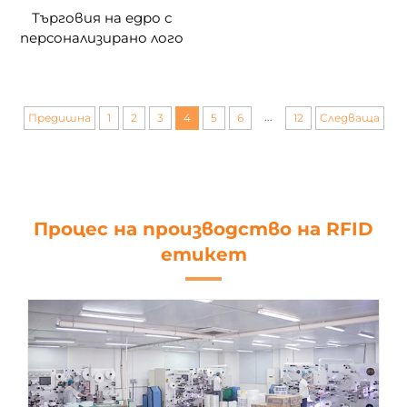
Търговия на едро с
персонализирано лого
за фестивални
платнени маншети за
китки с nfc събитие
от плат с rfid етикет
...
Предишна
1
2
3
4
5
6
12
Следваща
за музикален фестивал
Процес на производство на RFID
етикет