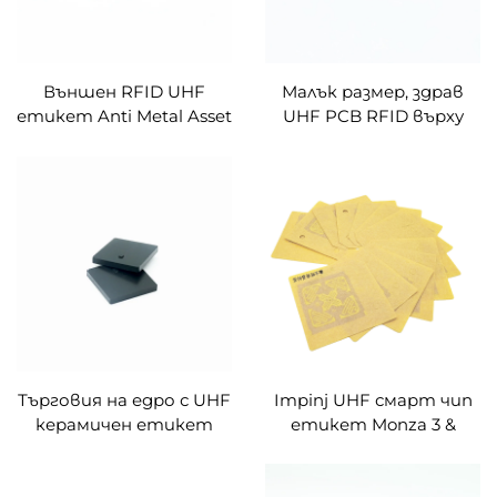
Външен RFID UHF
Малък размер, здрав
етикет Anti Metal Asset
UHF PCB RFID върху
Tool Management PCB
метален етикет за
електронен етикет
производствена линия
за управление на
активи в
индустрията
Търговия на едро с UHF
Impinj UHF смарт чип
керамичен етикет
етикет Monza 3 &
RFID антиметален
Monza 4D & Monza 4E &
етикет за управление
Monza 4QT & Monza R6