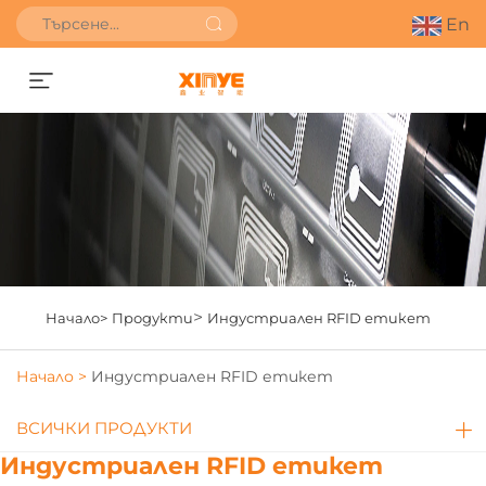
En
Получете оферта
>
Начало>
Продукти
Индустриален RFID етикет
Начало >
Индустриален RFID етикет
ВСИЧКИ ПРОДУКТИ
Индустриален RFID етикет