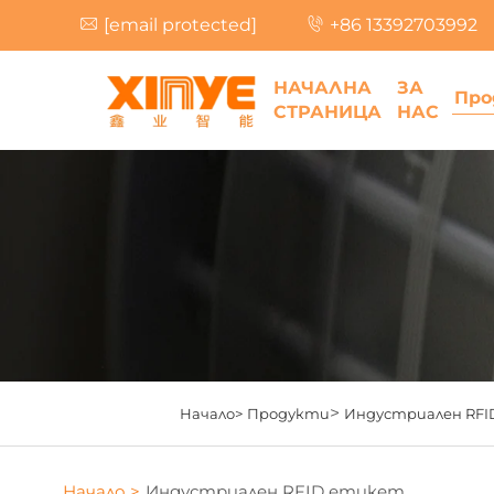
[email protected]
+86 13392703992
НАЧАЛНА
ЗА
Про
СТРАНИЦА
НАС
>
Начало>
Продукти
Индустриален RF
Начало >
Индустриален RFID етикет