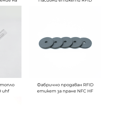
ление на
Пасивни етикети RFID
но
ClipTag за приложения за
инвентаризация
 топло
Фабрично продаван RFID
 uhf
етикет за пране NFC HF
не
текстилен плат
Водоустойчив етикет за
пране Етикет за дрехи с
копчета за пране