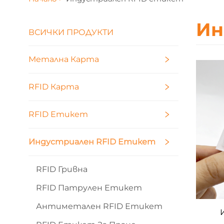
Ин
ВСИЧКИ ПРОДУКТИ
Метална Карта
RFID Карта
RFID Етикет
Индустриален RFID Етикет
RFID Гривна
RFID Патрулен Етикет
Антиметален RFID Етикет