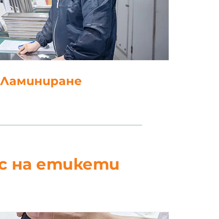
. Щанцоване
ес на етикети