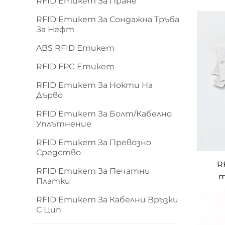
RFID Етикет За Пране
RFID Етикет За Сондажна Тръба
За Нефт
ABS RFID Етикет
RFID FPC Етикет
RFID Етикет За Нокти На
Дърво
RFID Етикет За Болт/кабелно
Уплътнение
RFID Етикет За Превозно
Средство
R
RFID Етикет За Печатни
т
Платки
RFID Етикет За Кабелни Връзки
С Цип