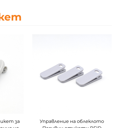
икет
икет за
Управление на облеклото