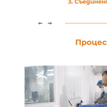
4. Щанцова
Процес