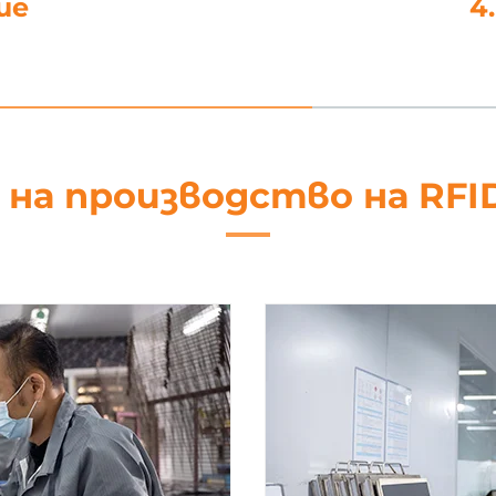
не
5. Об
 на производство на RFI