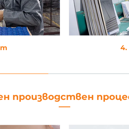
не
5
ен производствен проц