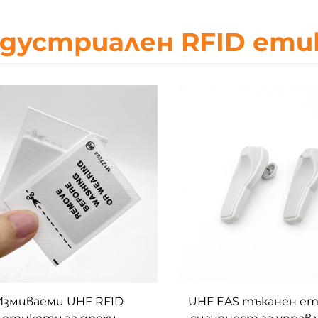
дустриален RFID ет
Измиваеми UHF RFID
UHF EAS тъканен ет