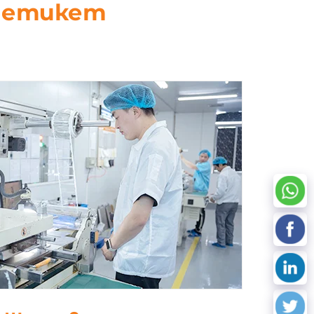
D етикет