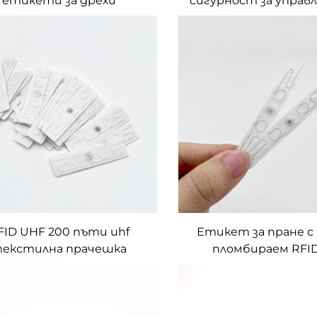
етикети за дрехи
сигурност за управ
склад на дреб
FID UHF 200 пъти uhf
Етикет за пране с
екстилна прачешка
пломбираем RFID
маркировка
етикет за пра