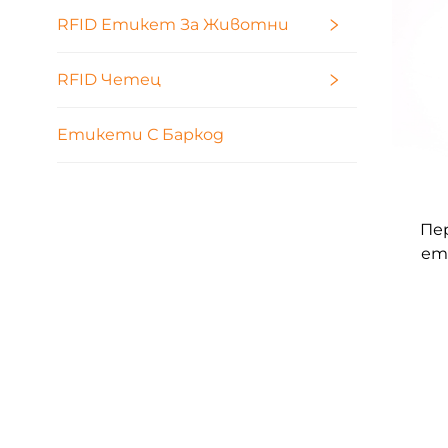
RFID Етикет За Животни
RFID Четец
Етикети С Баркод
Пе
ет
въ