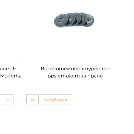
ане LF
Високотемпературен rfid
85 Монета
pps етикет за пране
водоустойчив RFID бутон
етикет за дрехи Диаметър
20 mm
...
10
12
Следваща