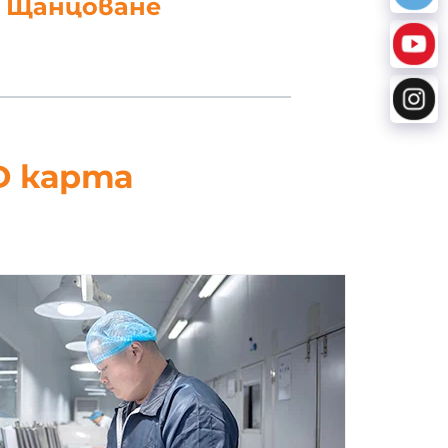
работка на данни
D карта