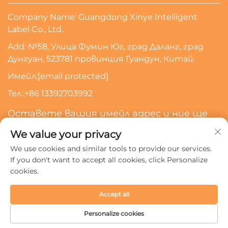
Company Name: Guangdong Xinye Intelligent
Label Co., Ltd.
Add: №58, Улица Фумин Юг, град Даланг, град
Дунгуан, 523781 провинция Гуандун, Китай.
Имейл:
[email protected]
Тел.:
+86 13392703992
Оставете вашия имейл адрес и ние ще
се свържем с вас
We value your privacy
We use cookies and similar tools to provide our services.
Абонирайте Се
If you don't want to accept all cookies, click Personalize
cookies.
Всички права запазени © 2024 Guangdong Xinye
Accept all
Intelligent Label Co., Ltd.
Политика за поверителност
Personalize cookies