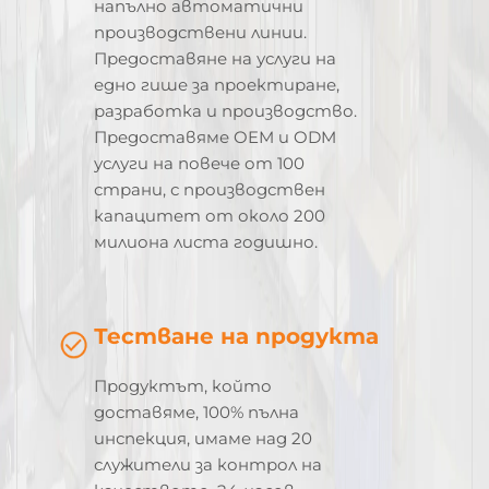
напълно автоматични
производствени линии.
Предоставяне на услуги на
едно гише за проектиране,
разработка и производство.
Предоставяме OEM и ODM
услуги на повече от 100
страни, с производствен
капацитет от около 200
милиона листа годишно.
Тестване на продукта
Продуктът, който
доставяме, 100% пълна
инспекция, имаме над 20
служители за контрол на