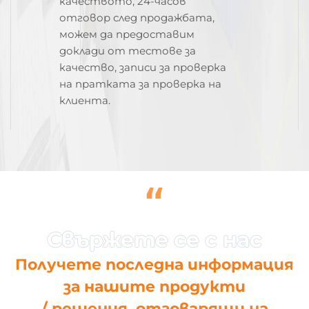
качеството, 24-часов
отговор след продажбата,
можем да предоставим
доклади от тестове за
качество, записи за проверка
на пратката за проверка на
клиента.
“
Получете последна информация
за нашите продукти
/ решения, отговарящи на