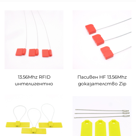
13.56Mhz RFID
Пасивен HF 13.56Mhz
интелигентно
доказателство Zip
електронно
RFID кабелна връзка
уплътнение NTAG 213
Етикет Пластмасов
Чип Водомер
RFID контейнер
Цистерна Камион
Пломба Етикет
Оловно уплътнение
етикет
Етикет за кабелна
връзка