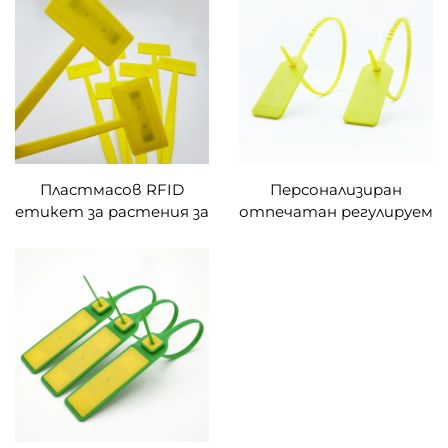
еднократна употреба
NFC HF RFID кабелна
Стоманена UHF RFID
връзка Етикет
кабелна превръзка от
Контейнер Болт
неръждаема стомана с
Уплътнение
голям обхват
Пластмасов RFID
Персонализиран
етикет за растения за
отпечатан регулируем
идентификация на
антитамперен RFID
цветя в гринхаус,
NFC висящ етикет
водонепроницаем
против
етикет за маркиране
фалшифициране
на растения
Етикет за кабел с цип
за логистични облекла