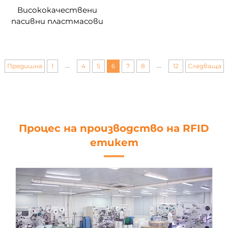
Висококачествени
пасивни пластмасови
UHF кабелни връзки
Уплътнителни
етикети Rfid етикет
за проследяване за
...
...
Предишна
1
4
5
6
7
8
12
Следваща
управление на палети
Процес на производство на RFID
етикет