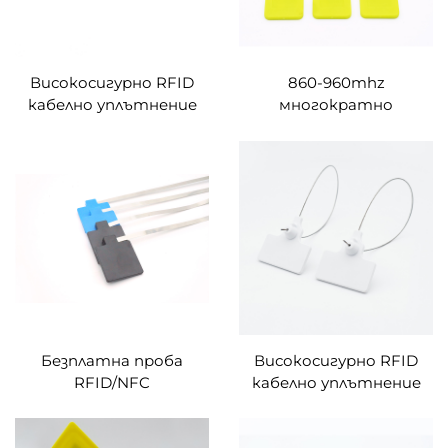
Високосигурно RFID
860-960mhz
кабелно уплътнение
многократно
Записваем RFID
използваем
кабелно уплътнение
водоустойчив
NFC HF RFID кабелна
епоксиден RFID
връзка Етикет
уплътнителен
Контейнер Болт
етикет NFC кабелен
Уплътнение
етикет с цип за
управление на склад
Безплатна проба
Високосигурно RFID
RFID/NFC
кабелно уплътнение
самозаключваща се
Записваем RFID
кабелна превръзка за
кабелно уплътнение