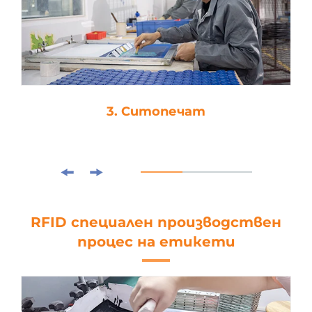
3. Ситопечат
RFID специален производствен
процес на етикети