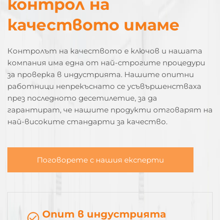
контрол на
качеството имаме
Контролът на качеството е ключов и нашата
компания има една от най-строгите процедури
за проверка в индустрията. Нашите опитни
работници непрекъснато се усъвършенстваха
през последното десетилетие, за да
гарантират, че нашите продукти отговарят на
най-високите стандарти за качество.
Поговорете с нашия експерти
Опит в индустрията