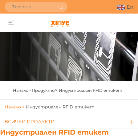
En
Получете оферта
>
Начало>
Продукти
Индустриален RFID етикет
Начало >
Индустриален RFID етикет
ВСИЧКИ ПРОДУКТИ
Индустриален RFID етикет