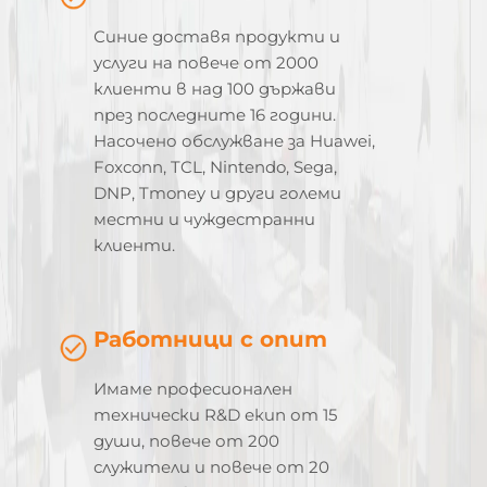
Синие доставя продукти и
услуги на повече от 2000
клиенти в над 100 държави
през последните 16 години.
Насочено обслужване за Huawei,
Foxconn, TCL, Nintendo, Sega,
DNP, Tmoney и други големи
местни и чуждестранни
клиенти.
Работници с опит
Имаме професионален
технически R&D екип от 15
души, повече от 200
служители и повече от 20