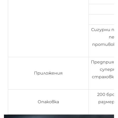
П
Сигурни пе
печ
противоко
Предприяти
суперма
Приложения
страховка,
200 броя
Опаковка
размери