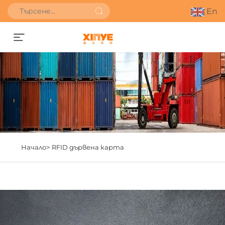
En
Получете оферта
Начало>
RFID дървена карта