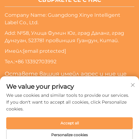
Company Name: Guangdong Xinye Intelligent
Label Co., Ltd.
Add: №58, Улица Фумин Юг, град Даланг, град
Дунгуан, 523781 провинция Гуандун, Китай.
Имейл:
[email protected]
Тел.:
+86 13392703992
Оставете вашия имейл адрес и ние ще
се свържем с вас
We value your privacy
We use cookies and similar tools to provide our services.
Абонирайте Се
If you don't want to accept all cookies, click Personalize
cookies.
Всички права запазени © 2024 Guangdong Xinye
Accept all
Intelligent Label Co., Ltd.
Политика за поверителност
Personalize cookies