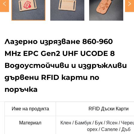
Лазерно изрязване 860-960
MHz EPC Gen2 UHF UCODE 8
Водоустойчиви и издръжливи
дървени RFID карти по
поръчка
Име на продукта
RFID Дъски Карти
Материал
Клен / Бамбук / Бук / Ясен / Чер
орех / Сапеле / Дъб