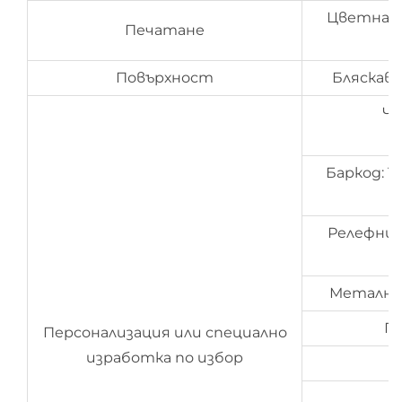
Цветна о
Печатане
Повърхност
Бляскав,
Чи
Баркод: 1
Релефни 
Метално 
Па
Персонализация или специално
изработка по избор
О