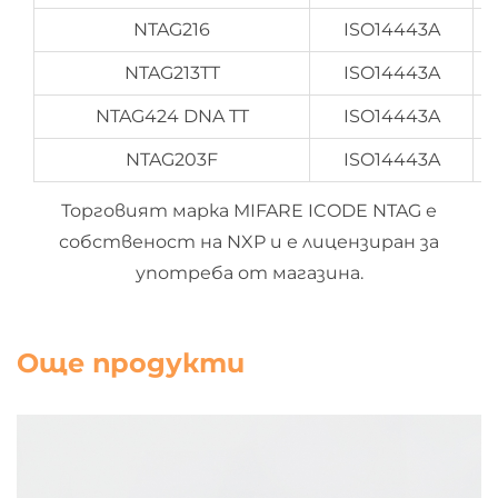
NTAG216
ISO14443A
NTAG213TT
ISO14443A
NTAG424 DNA TT
ISO14443A
NTAG203F
ISO14443A
Торговият марка MIFARE ICODE NTAG е
собственост на NXP и е лицензиран за
употреба от магазина.
Още продукти