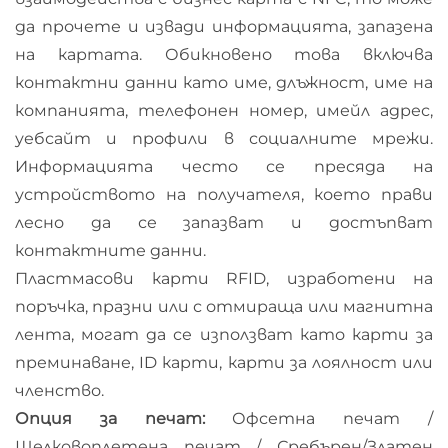
да прочете и извади информацията, запазена
на картата. Обикновено това включва
контактни данни като име, длъжност, име на
компанията, телефонен номер, имейл адрес,
уебсайт и профили в социалните мрежи.
Информацията често се пресяда на
устройството на получателя, което прави
лесно да се запазват и достъпват
контактните данни.
Пластмасови карти RFID, изработени на
поръчка, празни или с отмираща или магнитна
лента, могат да се използват като карти за
преминаване, ID карти, карти за лоялност или
членство.
Опция за печат:
Офсетна печат /
Шелковоплетена печат / Сребърен/Златен