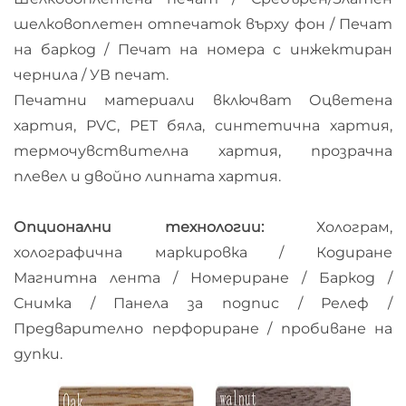
шелковоплетен отпечаток върху фон / Печат
на баркод / Печат на номера с инжектиран
чернила / УВ печат.
Печатни материали включват Оцветена
хартия, PVC, PET бяла, синтетична хартия,
термочувствителна хартия, прозрачна
плевел и двойно липната хартия.
Опционални технологии:
Холограм,
холографична маркировка / Кодиране
Магнитна лента / Номериране / Баркод /
Снимка / Панела за подпис / Релеф /
Предварително перфориране / пробиване на
дупки.