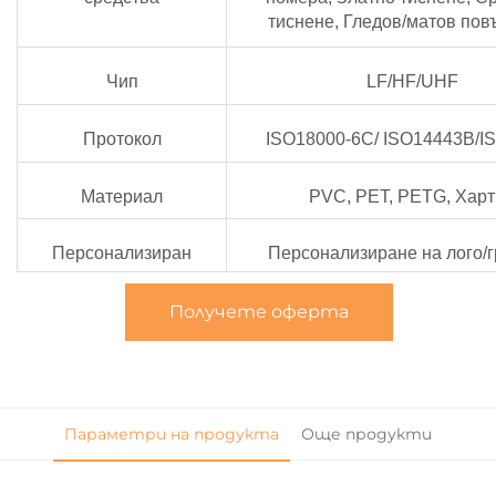
тиснене, Гледов/матов пов
Чип
LF/HF/UHF
Протокол
ISO18000-6C/ ISO14443B/I
Материал
PVC, PET, PETG, Хар
Персонализиран
Персонализиране на лого/
Получете оферта
Параметри на продукта
Още продукти