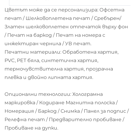
Цветът може да се персонализира:
Офсетна
печат / Шелковоплетена печат / Сребърен/
Златен шелковоплетен отпечаток върху фон
/ Печат на баркод / Печат на номера с
инжектиран чернила / УВ печат.
Печатни материали: Обработена хартия,
PVC, PET бяла, синтетична хартия,
термочувствителна хартия, прозрачна
плевка и двойно липната хартия.
Опционални технологии: Холограмна
маркировка / Кодиране Магнитна полоска /
Номерация / Баркод / Снимка / Панел за подпис /
Релефна печат / Предварително пробиване /
Пробиване на дупки.