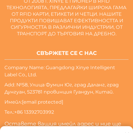
ОТ 2008 Г. XINYE Е ПИОНЕР В RFID
ТЕХНОЛОГИЯТА, ПРЕДЛАГАЙКИ ШИРОКА ГАМА
ОТ RFID КАРТИ, ЕТИКЕТИ И ЧЕТЦИ. НАШИТЕ
ПРОДУКТИ ПОВИШАВАТ ЕФЕКТИВНОСТТА И
СИГУРНОСТТА В РАЗЛИЧНИ ИНДУСТРИИ, ОТ
ТРАНСПОРТ ДО ТЪРГОВИЯ НА ДРЕБНО.
СВЪРЖЕТЕ СЕ С НАС
Company Name: Guangdong Xinye Intelligent
Label Co., Ltd.
Add: №58, Улица Фумин Юг, град Даланг, град
Дунгуан, 523781 провинция Гуандун, Китай.
Имейл:
[email protected]
Тел.:
+86 13392703992
Оставете вашия имейл адрес и ние ще
се свържем с вас