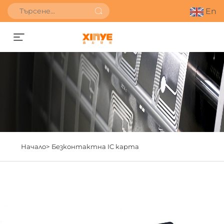
En
Получете оферта
Начало>
Безконтактна IC карта