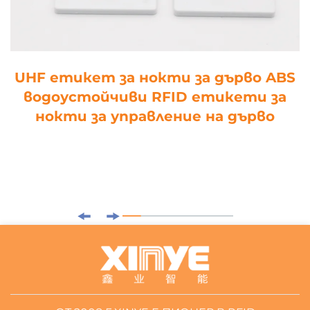
UHF етикет за нокти за дърво ABS
водоустойчиви RFID етикети за
нокти за управление на дърво