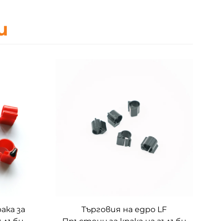
и
ака за
Търговия на едро LF