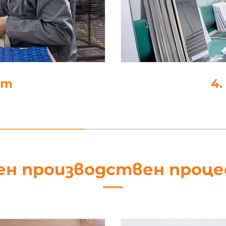
не
5
ен производствен проц