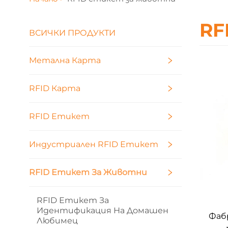
RF
ВСИЧКИ ПРОДУКТИ
Метална Карта
RFID Карта
RFID Етикет
Индустриален RFID Етикет
RFID Етикет За Животни
RFID Етикет За
Идентификация На Домашен
Фаб
Любимец