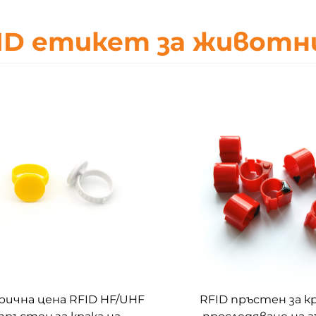
ID етикет за животн
рична цена RFID HF/UHF
RFID пръстен за кр