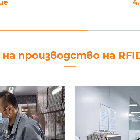
не
5. Об
 на производство на RFI