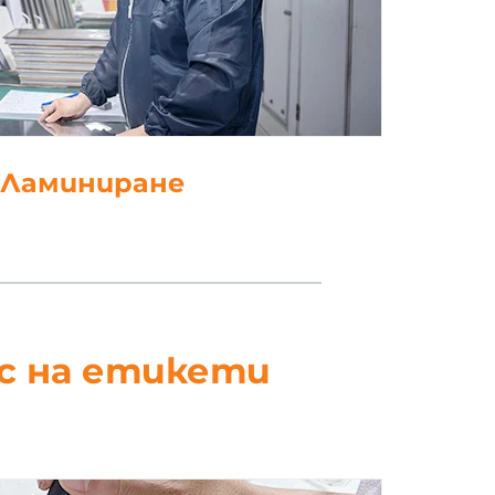
. Щанцоване
ес на етикети