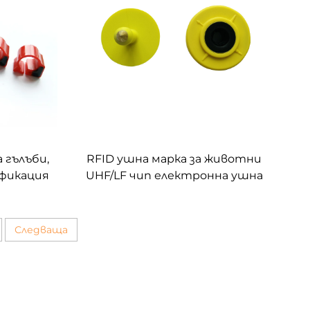
 гълъби,
RFID ушна марка за животни
фикация
UHF/LF чип електронна ушна
марка за едър рогат
добитък овце крави кози
прасета идентификация
Следваща
управление на проследяване