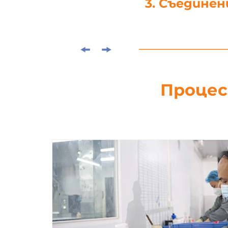
4. Щанцова
Процес