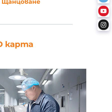
работка на данни
D карта