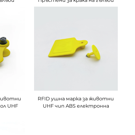
гълъби
Пръстени за крака на гълъби
икет с
етикети за идентификация
на животни
 животни
RFID ушна марка за животни
кол UHF
UHF чип ABS електронна
ление на
ушна марка за говеда, овце,
крави, кози, прасета,
идентификация, управление
на проследяване