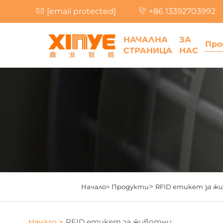
[email protected]
+86 13392703992
НАЧАЛНА
ЗА
Про
СТРАНИЦА
НАС
>
Начало>
Продукти
RFID етикет за ж
Начало >
RFID етикет за животни