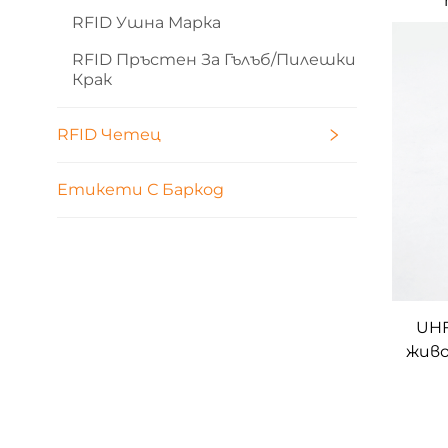
RFID Ушна Марка
живо
за к
RFID Пръстен За Гълъб/пилешки
Крак
RFID Четец
Етикети С Баркод
UHF
живо
сви
пр
ушна
сел