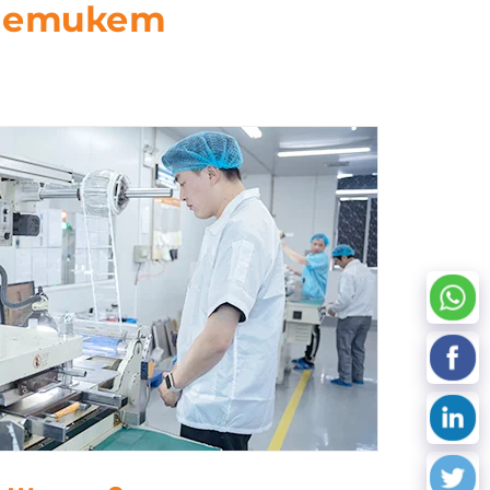
D етикет