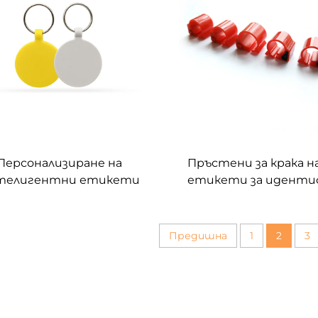
Персонализиране на
Пръстени за крака на
телигентни етикети
етикети за иденти
 етикети за кучета Nfc
на животни
етикет за домашни
имци NFC чип NTAG213
Предишна
1
2
3
инен печат на лого ISO
14443A