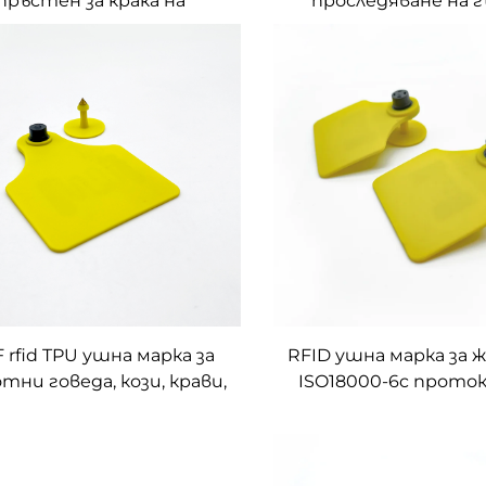
пръстен за крака на
проследяване на 
тни чип RFID пръстени
интелигентен ет
рака на пиле за добитък
микрочип
 rfid TPU ушна марка за
RFID ушна марка за
тни говеда, кози, крави,
ISO18000-6c прото
не, идентификация на
ушна марка за управ
асета, интелигентна
добитъка
 марка за управление на
скостопански животни